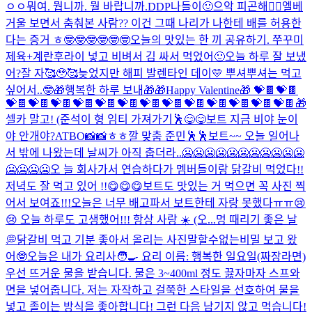
ㅇㅇ
뭐여. 뭡니까. 뭘 바랍니까.
DDP나들이🙂
으악 피곤해🤦‍♂️
엘베
거울 보면서 춤춰본 사람?? 이건 그때 나리가 나한테 배를 허용한
다는 증거 ㅎ🤓🤓🤓🤓🤓🤓
오늘의 맛있는 한 끼 공유하기. 쭈꾸미
제육+계란후라이 넣고 비벼서 김 싸서 먹었어🙂
오늘 하루 잘 보냈
어?
잘 자🥰🥹🥰
늦었지만 해피 발렌타인 데이💛 뿌셔뿌셔는 먹고
싶어서..🤓
🎁행복한 하루 보내🎁
🎁Happy Valentine🎁 💝🍫💝🍫
💝🍫💝🍫💝🍫💝🍫💝🍫💝🍫💝🍫💝🍫💝🍫💝🍫💝🍫💝🍫💝🍫
🎁
셀카 말고! (준석이 형 임티 가져가기🕺
😋😋
보트 지금 비야 눈이
야 안개야?
ATBO📸📸
ㅎㅎ
깔 맞춤 준민🕺🕺
보트~~ 오늘 일어나
서 밖에 나왔는데 날씨가 아직 춥더라..🥶🥶🥶🥶🥶🥶🥶🥶🥶🥶🥶
🥶🥶🥶🥶오 늘 회사가서 연습하다가 멤버들이랑 닭갈비 먹었다!!
저녁도 잘 먹고 있어 !!😋😋😋보트도 맛있는 거 먹으면 꼭 사진 찍
어서 보여죠!!!오늘은 너무 배고파서 보트한테 자랑 못했다ㅠㅠ😢
😢 오늘 하루도 고생했어!!! 항상 사랑 ☀️ (오...
멍 때리기 좋은 날
💭
닭갈비 먹고 기분 좋아서 올리는 사진
말할수없는비밀 보고 왔
어🤓
오늘은 내가 요리사🧑‍🍳 요리 이름: 행복한 일요일(짜장라면)
우선 뜨거운 물을 받습니다. 물은 3~400ml 정도 끓자마자 스프와
면을 넣어줍니다. 저는 자작하고 걸쭉한 스타일을 선호하여 물을
넣고 졸이는 방식을 좋아합니다! 그런 다음 남기지 않고 먹습니다!