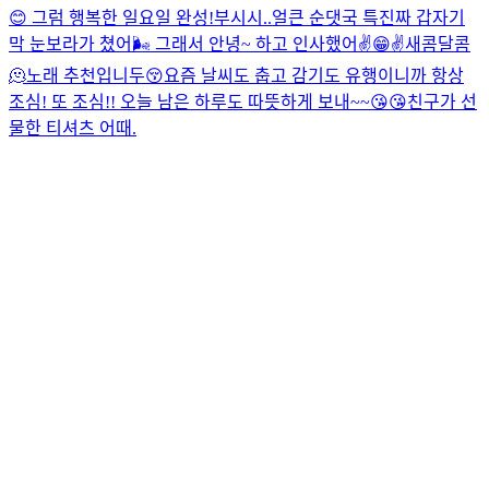
😊 그럼 행복한 일요일 완성!
부시시..
얼큰 순댓국 특
진짜 갑자기
막 눈보라가 쳤어🌬️ 그래서 안녕~ 하고 인사했어✌️😁✌️
새콤달콤
🫠
노래 추천입니두😚
요즘 날씨도 춥고 감기도 유행이니까 항상
조심! 또 조심!! 오늘 남은 하루도 따뜻하게 보내~~😘😘
친구가 선
물한 티셔츠 어때.