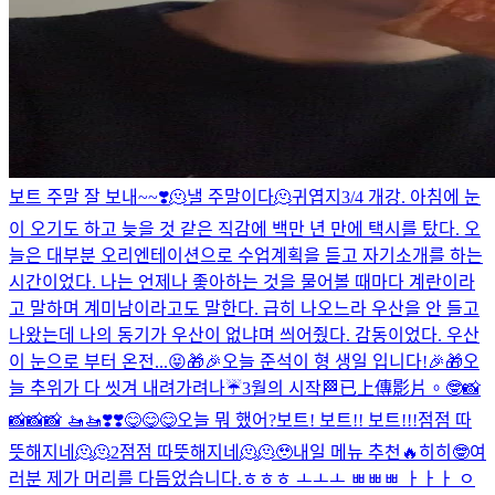
보트 주말 잘 보내~~❣️
🫠낼 주말이다🫠
귀엽지
3/4 개강. 아침에 눈
이 오기도 하고 늦을 것 같은 직감에 백만 년 만에 택시를 탔다. 오
늘은 대부분 오리엔테이션으로 수업계획을 듣고 자기소개를 하는
시간이었다. 나는 언제나 좋아하는 것을 물어볼 때마다 계란이라
고 말하며 계미남이라고도 말한다. 급히 나오느라 우산을 안 들고
나왔는데 나의 동기가 우산이 없냐며 씌어줬다. 감동이었다. 우산
이 눈으로 부터 온전...
😝
🎁🎉오늘 준석이 형 생일 입니다!🎉🎁
오
늘 추위가 다 씻겨 내려가려나☔️
3월의 시작🏁
已上傳影片。
🤓
📸
📸📸📸 🚤🚤❣️❣️
😋😋😋
오늘 뭐 했어?
보트! 보트!! 보트!!!
점점 따
뜻해지네🫠🫠2
점점 따뜻해지네🫠🫠
🥹
내일 메뉴 추천🔥
히히🤓
여
러분 제가 머리를 다듬었습니다.
ㅎㅎㅎ ㅗㅗㅗ ㅃㅃㅃ ㅏㅏㅏ ㅇ