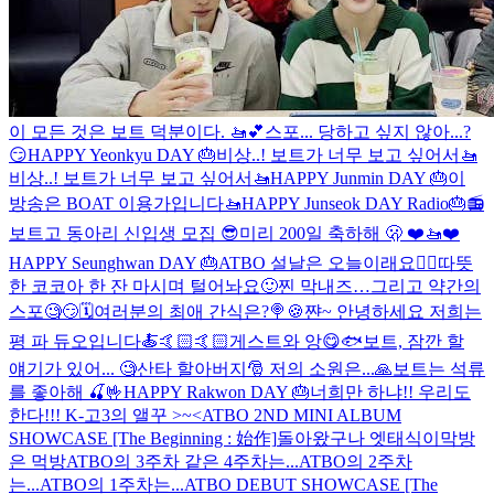
이 모든 것은 보트 덕분이다. 🚤💕
스포... 당하고 싶지 않아...?
😏
HAPPY Yeonkyu DAY 🎂
비상..! 보트가 너무 보고 싶어서🚤
비상..! 보트가 너무 보고 싶어서🚤
HAPPY Junmin DAY 🎂
이
방송은 BOAT 이용가입니다🚤
HAPPY Junseok DAY Radio🎂📻
보트고 동아리 신입생 모집 😎
미리 200일 축하해 🫢 ❤️🚤❤️
HAPPY Seunghwan DAY 🎂
ATBO 설날은 오늘이래요🙇‍♂️
따뜻
한 코코아 한 잔 마시며 털어놔요🙂
찐 막내즈…그리고 약간의
스포🧐😏🗓️
여러분의 최애 간식은?🍭🍪
쨘~ 안녕하세요 저희는
평 파 듀오입니다🍝🤙🏻🤙🏻
게스트와 앙😋🐟
보트, 잠깐 할
얘기가 있어... 🧐
산타 할아버지🎅 저의 소원은...🙏
보트는 석류
를 좋아해 🍒🤟
HAPPY Rakwon DAY 🎂
너희만 하냐!! 우리도
한다!!!
K-고3의 앨꾸 >~<
ATBO 2ND MINI ALBUM
SHOWCASE [The Beginning : 始作]
돌아왔구나 엣태식이
막방
은 먹방
ATBO의 3주차 같은 4주차는...
ATBO의 2주차
는...
ATBO의 1주차는...
ATBO DEBUT SHOWCASE [The