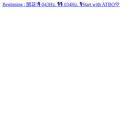
Beginning : 開花]
🎙 043Hz. 🎙
🎙 034Hz. 🎙
Start with ATBO💛