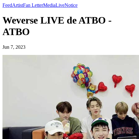
Feed
Artist
Fan Letter
Media
Live
Notice
Weverse LIVE de ATBO -
ATBO
Jun 7, 2023