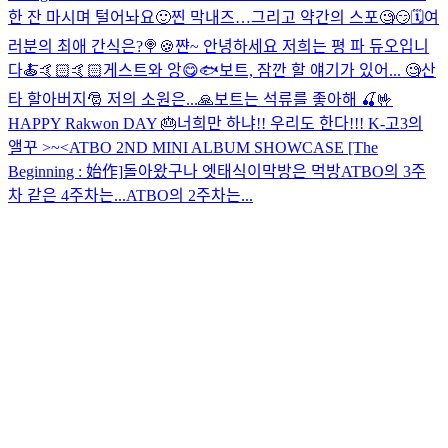
한 잔 마시며 털어놔요🙂
찐 막내즈…그리고 약간의 스포🧐😏🗓️
여
러분의 최애 간식은?🍭🍪
쨘~ 안녕하세요 저희는 평 파 듀오입니
다🍝🤙🏻🤙🏻
게스트와 앙😋🐟
보트, 잠깐 할 얘기가 있어... 🧐
산
타 할아버지🎅 저의 소원은...🙏
보트는 석류를 좋아해 🍒🤟
HAPPY Rakwon DAY 🎂
너희만 하냐!! 우리도 한다!!!
K-고3의
앨꾸 >~<
ATBO 2ND MINI ALBUM SHOWCASE [The
Beginning : 始作]
돌아왔구나 엣태식이
막방은 먹방
ATBO의 3주
차 같은 4주차는...
ATBO의 2주차는...