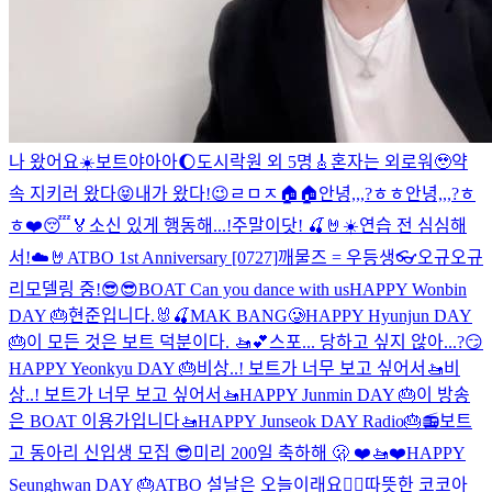
나 왔어요☀️
보트야아아🌔
도시락원 외 5명🎸
혼자는 외로워🥹
약
속 지키러 왔다😝
내가 왔다!😉
ㄹㅁㅈ🏠🏠
안녕,,,?ㅎㅎ
안녕,,,?ㅎ
ㅎ
❤️😴🏅
소신 있게 행동해...!
주말이닷! 🍒🤘☀️
연습 전 심심해
서!☁️🤘
ATBO 1st Anniversary [0727]
깨물즈 = 우등생👓
오규오규
리모델링 중!
😎😎
BOAT Can you dance with us
HAPPY Wonbin
DAY 🎂
현준입니다.🐰🍒
MAK BANG🥲
HAPPY Hyunjun DAY
🎂
이 모든 것은 보트 덕분이다. 🚤💕
스포... 당하고 싶지 않아...?😏
HAPPY Yeonkyu DAY 🎂
비상..! 보트가 너무 보고 싶어서🚤
비
상..! 보트가 너무 보고 싶어서🚤
HAPPY Junmin DAY 🎂
이 방송
은 BOAT 이용가입니다🚤
HAPPY Junseok DAY Radio🎂📻
보트
고 동아리 신입생 모집 😎
미리 200일 축하해 🫢 ❤️🚤❤️
HAPPY
Seunghwan DAY 🎂
ATBO 설날은 오늘이래요🙇‍♂️
따뜻한 코코아