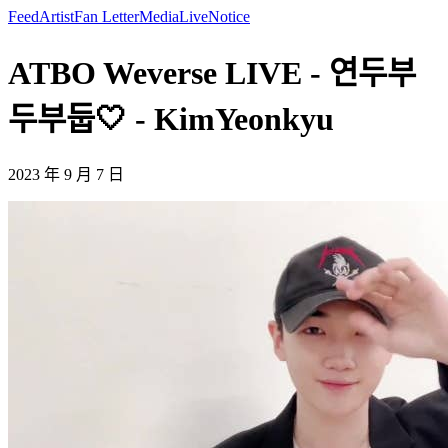
Feed
Artist
Fan Letter
Media
Live
Notice
ATBO Weverse LIVE - 연두부
두부둡🤍 - KimYeonkyu
2023 年 9 月 7 日