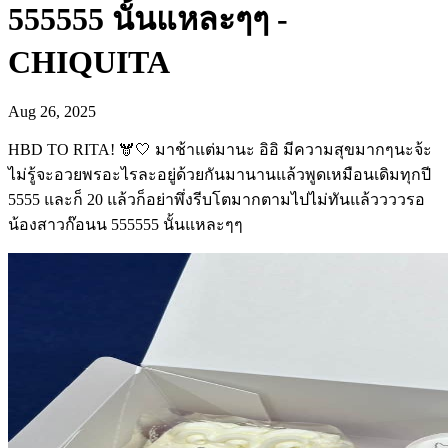
555555 นั้นแหละๆๆ -
CHIQUITA
Aug 26, 2025
HBD TO RITA! 🫎🤍 มาช้าแต่มานะ อิอิ มีความสุขมากๆนะจ้ะ
ไม่รู้จะอวยพรอะไรละอยู่ด้วยกันมานานแล้วพูดเหมือนเดิมทุกปี
5555 และก็ 20 แล้วก็อย่าพึ่งรีบโตมากตามไปไม่ทันแล้ววววรอ
น้องสาวก๊อนน 555555 นั้นแหละๆๆ