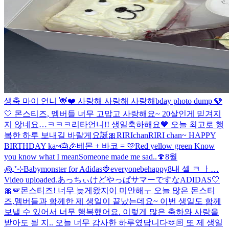
생축 마이 언니 🦌❤️ 사랑해 사랑해 사랑해
bday photo dump 🩵
🤍 몬스티즈, 멤버들 너무 고맙고 사랑해요~ 20살인게 믿겨지
지 않네요…ㅋㅋㅋ
리타언니!! 생일축하해요💙 오늘 최고로 행
복한 하루 보내길 바랄게요
誕🎀RIRIchan
RIRI chan~ HAPPY
BIRTHDAY ka~🎂🎉
베몬 + 바코 = 🩷
Red yellow green Know
you know what I mean
Someone made me sad..🍄
8월
꩜₊⁺⊹
Babymonster for Adidas🍓
everyonebehappy
8
내 셀 ㅋ ㅏ…
Video uploaded.
あっちぃけどやっぱサマーですな
ADIDAS🤍
🎀🪽
몬스티즈! 너무 늦게왔지이 미안해ㅜ 오늘 많은 몬스티
즈,멤버들과 함께한 제 생일이 끝났는데요~ 이번 생일도 함께
보낼 수 있어서 너무 행복했어요. 이렇게 많은 축하와 사랑을
받아도 될 지.. 오늘 너무 감사한 하루였답니다🫶🏻 또 제 생일