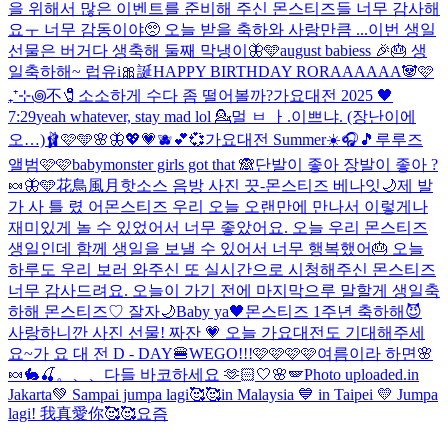
을 위해서 많은 이벤트를 준비해 주신 몬스티즈들 너무 감사해
요ㅜ 너무 감동이야🥺 오늘 받을 축하와 사랑만큼 ...
이번 생일
선물은 버거다 생축해 둘째 막냉이🦋🩵
august babiess 🎉🎂 생
일축하해~ 럽유
i🎀誕
HAPPY BIRTHDAY RORAAAAAA🐼🩷
₊⁺⊹꩜不🧷
소소하게 수다 좀 떨어볼까?
가요대전 2025 🖤
7:29
yeah whatever, stay mad lol 💁‍
멀 ㅂ ㅏ.이쁘냐. (장난이에
오…)
🩰🩷🩵🌸🦋💖💗🫐💕💞
가요대전 Summer☀️
🎧🎵
루루즈
앨범🩷🩷
babymonster girls got that 🙈
단발이 좋아 장발이 좋아 ?
🍬🦋🩵
花鳥風月
핫소스 음방 사진 끗-
몬스티즈 베나잇🌙
제 발
가 사 틀 렸 어
몬스티즈 우리 오늘 오랜만에 만나서 이렇게나
재미있게 놀 수 있었어서 너무 좋았어요. 오늘 우리 몬스티즈
생일인데 함께 생일을 보낼 수 있어서 너무 행복했어🎂 오늘
하루도 우리 보러 와주신 또 실시간으로 시청해주신 몬스티즈
너무 감사드려요. 오늘이 가기 전에 마지막으루 말할게 생일축
하해 몬스티즈♡ 잘자🌙
Baby ya🖤
몬스티즈 1주년 축하해😈
사랑하니깐 사진 선물! 짜잔 💗 오늘 가요대전도 기대해주세
요~
가 요 대 전 D - DAY🍔
WEGO!!!🩷🩷🩷🩷
여름이라 하면
🌸
🍬🐇🍒。、、
다들 바코하세요 🫶🏻
🤍🌸🪽
Photo uploaded.
in
Jakarta💚 Sampai jumpa lagi🥰🥰
in Malaysia 💙 in Taipei 💛 Jumpa
lagi! 我真愛你🥰🥰
요즘