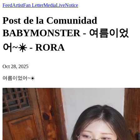
Feed
Artist
Fan Letter
Media
Live
Notice
Post de la Comunidad
BABYMONSTER - 여름이었
어~☀️ - RORA
Oct 28, 2025
여름이었어~☀️