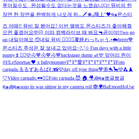
루어질수도 , 완성될수도 없다는것을 느꼈습니다! 뮤비의 한
장면 한 장면을 완벽하게 나오게 하...
🗡️❀ུ۪飛上”🖤໑๑
몬스티
즈 어때!! 뮤비 잘 봤어요? 이번 앨범도 몬스티즈가 좋아해줬
으면 좋겠어요🫶🏻 이따 컴백라이브 때 봐요🔫
곧이야!!!
we go
up 내일이예요 🥺
내일 뮤비 ❤️‍🔥❤️‍🔥
夏終わっちゃう₊•☁️
brrrrr🤎
몬스티즈 추석은 잘 보내고 있어요~?
₊⁺⊹ Fun days with a little
puppy🌷
✌🏻🩷
🐴🤎🐴🤎🐴🤎
backstage dump 🚮🩵 앞머리 찐이
야!
LeSportsac🖤 x babymonster
꒦꒷꒦꒷愛꒦꒷꒦꒷꒦꒷꒦꒷꒷꒦꒷꒦
Foto
cargada.
るるずあるばむ📸🩷
day off type thing
💙🦋🐬🦕🩵🫐
♟️
🤍
Video cargado.
🕶️✌🏻
Foto cargada.
😈 🏠 🎥
꩜໑๑뽀글뽀글
໑๑꩜໑๑
oops its was sitting in my camera roll 🙈
🌍BaEmonHoUse