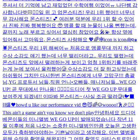
주셔서 더 기억에 남고 재밌었던 수학여행 이었어ㅠ 나단쌤 감
사합니다🫶🏻
❤️‍🔥
일 위 고 업
몬스티즈! 우리 1위 했어!! 너무너
무 감사해요 몬스티즈! 💕 여러분 덕분에 우리 1위 할 수 있어
서 진짜 진짜 행복했어요 🥹 앵콜 할 때 눈물이 나올 뻔했는데,
끝까지 노래 부르고 싶어서 열심히 참았어요 🎤💫 항상 옆에
있어줘서 고마워요, 몬스티즈 사랑해요 💖🌈
🕸️icon is icon꩜໑๑
🕷️
몬스티즈 우리 1위 해써어ㅠ 처음으로 앵콜무대 까지 하고
수상 소감도 얘기 했는데 너무 떨리더라고.. 우리도 떨렸는데
몬스티즈도 앞에서 떨려하는게 보이고 엄청 1위하기를 바래주
는게 눈에 보여서 울컥했어🥲 수상소감도 더 잘 하고싶었는데
아쉬웠어 그치만 다시한번 몬스티즈에게 너무 고맙구!!! 총괄
님,YG 프로듀서 님들,직원 언니•오빠들, 매니저님들...
WE GO
UP! 곧 무대에서 만나용! ❤️‍🔥❤️‍🔥
드디어 첫 WE GO UP 무대를
보여주게 되겠네!! 이따봐 몬스티즈~ (사실 조금 떨려🥲)
🐦‍⬛
⛓️爆🖤
howd u like our performance vid 😎😼
🌈🐶
woooo!🕺🎉❤️‍🔥
This ain't a game ain't you know we don't play
안녕하세요 드디어
베몬이들의 미니앨범 WE GO UP이 발매되었습니다 작년 11
월 이후에 처음 나오는 소중한 미니앨범인만큼 오늘은 고생한
모두가 축하받아야하는 기쁜날이라고 생각해요. 이번 앨범을
위해 수많은 촬영을 해왔지만 그 어떤 촬영도 아티스트로만 이