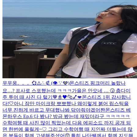
우우웅。。。💞
⚠️∴ ∉ (👁 ∵ 🩶)
몬스티즈 핑크머리 놀랐나
요…? 프사로 스포했는데 ㅋㅋㅋ
가을은 안오네 … 🤧 춥다
미
주 투어 때 사진 다 털기🤎
📓🖤
🐆💅💋
몬스티즈 1위 감사합니
다!🤍
아니 잠만 마이크랑 뽀뽀했나 왜이렇게 붉어 립스틱을
너무 진하게 바르고 무대했나봐 닦아줘야겠어
짠
몬스티즈 베
몬하우스 Ep.6 다 봤나? 방금 봤는데 재밌더라구 ㅋㅋㅋㅋㅋ
수학여행 때 사진 많이 찍었는데 다음 에피소드 까지 공개 되
면 한번에 올릴게~♡ 그리고 수학여행 때 지인짜 더웠는데 많
은 분들이 함께 고생해주셨어🥺 특히 나단쌤께서 함께 지도해