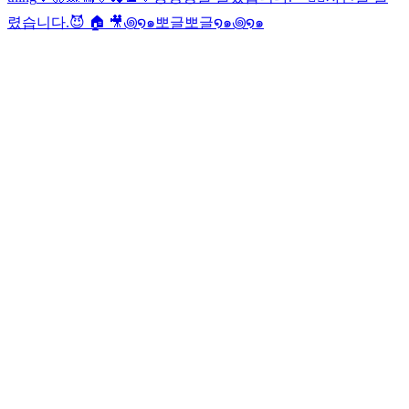
렸습니다.
😈 🏠 🎥
꩜໑๑뽀글뽀글໑๑꩜໑๑