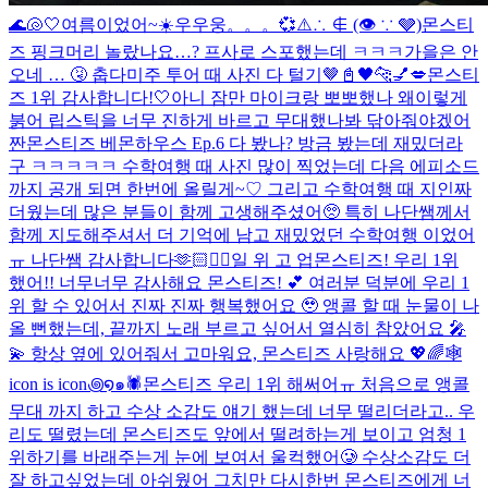
🌊🐚🤍
여름이었어~☀️
우우웅。。。💞
⚠️∴ ∉ (👁 ∵ 🩶)
몬스티
즈 핑크머리 놀랐나요…? 프사로 스포했는데 ㅋㅋㅋ
가을은 안
오네 … 🤧 춥다
미주 투어 때 사진 다 털기🤎
📓🖤
🐆💅💋
몬스티
즈 1위 감사합니다!🤍
아니 잠만 마이크랑 뽀뽀했나 왜이렇게
붉어 립스틱을 너무 진하게 바르고 무대했나봐 닦아줘야겠어
짠
몬스티즈 베몬하우스 Ep.6 다 봤나? 방금 봤는데 재밌더라
구 ㅋㅋㅋㅋㅋ 수학여행 때 사진 많이 찍었는데 다음 에피소드
까지 공개 되면 한번에 올릴게~♡ 그리고 수학여행 때 지인짜
더웠는데 많은 분들이 함께 고생해주셨어🥺 특히 나단쌤께서
함께 지도해주셔서 더 기억에 남고 재밌었던 수학여행 이었어
ㅠ 나단쌤 감사합니다🫶🏻
❤️‍🔥
일 위 고 업
몬스티즈! 우리 1위
했어!! 너무너무 감사해요 몬스티즈! 💕 여러분 덕분에 우리 1
위 할 수 있어서 진짜 진짜 행복했어요 🥹 앵콜 할 때 눈물이 나
올 뻔했는데, 끝까지 노래 부르고 싶어서 열심히 참았어요 🎤
💫 항상 옆에 있어줘서 고마워요, 몬스티즈 사랑해요 💖🌈
🕸️
icon is icon꩜໑๑🕷️
몬스티즈 우리 1위 해써어ㅠ 처음으로 앵콜
무대 까지 하고 수상 소감도 얘기 했는데 너무 떨리더라고.. 우
리도 떨렸는데 몬스티즈도 앞에서 떨려하는게 보이고 엄청 1
위하기를 바래주는게 눈에 보여서 울컥했어🥲 수상소감도 더
잘 하고싶었는데 아쉬웠어 그치만 다시한번 몬스티즈에게 너