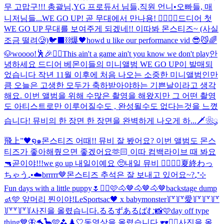
무 고맙구!!! 총괄님,YG 프로듀서 님들,직원 언니•오빠들, 매
니저님들...
WE GO UP! 곧 무대에서 만나용! ❤️‍🔥❤️‍🔥
드디어 첫
WE GO UP 무대를 보여주게 되겠네!! 이따봐 몬스티즈~ (사실
조금 떨려🥲)
🐦‍⬛⛓️爆🖤
howd u like our performance vid 😎😼
🌈
🐶
woooo!🕺🎉❤️‍🔥
This ain't a game ain't you know we don't play
안
녕하세요 드디어 베몬이들의 미니앨범 WE GO UP이 발매되
었습니다 작년 11월 이후에 처음 나오는 소중한 미니앨범인만
큼 오늘은 고생한 모두가 축하받아야하는 기쁜날이라고 생각
해요. 이번 앨범을 위해 수많은 촬영을 해왔지만 그 어떤 촬영
도 아티스트로만 이루어질수도 , 완성될수도 없다는것을 느꼈
습니다! 뮤비의 한 장면 한 장면을 완벽하게 나오게 하...
🗡️❀ུ۪
飛上”🖤໑๑
몬스티즈 어때!! 뮤비 잘 봤어요? 이번 앨범도 몬스
티즈가 좋아해줬으면 좋겠어요🫶🏻 이따 컴백라이브 때 봐요
🔫
곧이야!!!
we go up 내일이예요 🥺
내일 뮤비 ❤️‍🔥❤️‍🔥
夏終わっ
ちゃう₊•☁️
brrrrr🤎
몬스티즈 추석은 잘 보내고 있어요~?
₊⁺⊹
Fun days with a little puppy🌷
✌🏻🩷
🐴🤎🐴🤎🐴🤎
backstage dump
🚮🩵 앞머리 찐이야!
LeSportsac🖤 x babymonster
꒦꒷꒦꒷愛꒦꒷꒦꒷꒦꒷
꒦꒷꒷꒦꒷꒦
사진을 올렸습니다.
るるずあるばむ📸🩷
day off type
thing
💙🦋🐬🦕🩵🫐
♟️🤍
동영상을 올렸습니다.
🕶️✌🏻
사진을 올