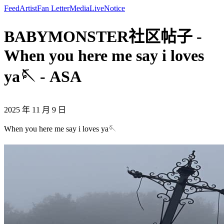
Feed
Artist
Fan Letter
Media
Live
Notice
BABYMONSTER社区帖子 -
When you here me say i loves
ya🪡 - ASA
2025 年 11 月 9 日
When you here me say i loves ya🪡