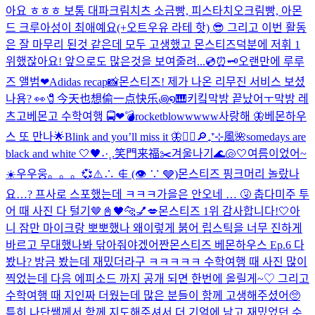
아요 ㅎㅎㅎ 보통 대파크림치츠 소금빵, 피스타치오크림빵, 아몬
드 크루아성이 최애예요(+오트우유 라테 핫) 😎 그리고 이번 활동
은 잘 마무리 된것 같은데 모두 고생했고 몬스티즈덕분에 저휘 1
위했잖아요! 앞으로도 많은것을 보여줄려...
💿⏰🗝️
오랜만에 루루
즈 앨범❤︎
Adidas recap📸
몬스티즈! 제가 나온 리무진 서비스 보셨
나용? 👀
🧷今天也想偷一点快乐꩜໑🎹
키킼
막방 끝났어ㅜ
막방 레
츠고
베몬고 수학여행 🚍❤︎
💣rocketblowwwww
사랑해 🦋
베몬하우
스 또 만나🌟
Blink and you’ll miss it 🦋
❤️‍🔥
🔎₊⁺⊹風🌺
somedays are
black and white 🤍🖤
˖·˳.笑門来福✂️
겨울나기
🌊🐚🤍
여름이었어~
☀️
우우웅。。。💞
⚠️∴ ∉ (👁 ∵ 🩶)
몬스티즈 핑크머리 놀랐나
요…? 프사로 스포했는데 ㅋㅋㅋ
가을은 안오네 … 🤧 춥다
미주 투
어 때 사진 다 털기🤎
📓🖤
🐆💅💋
몬스티즈 1위 감사합니다!🤍
아
니 잠만 마이크랑 뽀뽀했나 왜이렇게 붉어 립스틱을 너무 진하게
바르고 무대했나봐 닦아줘야겠어
짠
몬스티즈 베몬하우스 Ep.6 다
봤나? 방금 봤는데 재밌더라구 ㅋㅋㅋㅋㅋ 수학여행 때 사진 많이
찍었는데 다음 에피소드 까지 공개 되면 한번에 올릴게~♡ 그리고
수학여행 때 지인짜 더웠는데 많은 분들이 함께 고생해주셨어🥺
특히 나단쌤께서 함께 지도해주셔서 더 기억에 남고 재밌었던 수