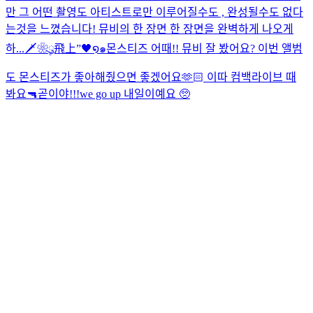
만 그 어떤 촬영도 아티스트로만 이루어질수도 , 완성될수도 없다
는것을 느꼈습니다! 뮤비의 한 장면 한 장면을 완벽하게 나오게
하...
🗡️❀ུ۪飛上”🖤໑๑
몬스티즈 어때!! 뮤비 잘 봤어요? 이번 앨범
도 몬스티즈가 좋아해줬으면 좋겠어요🫶🏻 이따 컴백라이브 때
봐요🔫
곧이야!!!
we go up 내일이예요 🥺