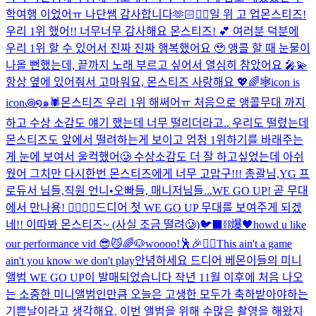
학여행 이었어ㅠ 나단쌤 감사합니다🫶🏻
❤️‍🔥
일 위 고 업
몬스티즈!
우리 1위 했어!! 너무너무 감사해요 몬스티즈! 💕 여러분 덕분에
우리 1위 할 수 있어서 진짜 진짜 행복했어요 🥹 앵콜 할 때 눈물이
나올 뻔했는데, 끝까지 노래 부르고 싶어서 열심히 참았어요 🎤💫
항상 옆에 있어줘서 고마워요, 몬스티즈 사랑해요 💖🌈
🕸️icon is
icon꩜໑๑🕷️
몬스티즈 우리 1위 해써어ㅠ 처음으로 앵콜무대 까지
하고 수상 소감도 얘기 했는데 너무 떨리더라고.. 우리도 떨렸는데
몬스티즈도 앞에서 떨려하는게 보이고 엄청 1위하기를 바래주는
게 눈에 보여서 울컥했어🥲 수상소감도 더 잘 하고싶었는데 아쉬
웠어 그치만 다시한번 몬스티즈에게 너무 고맙구!!! 총괄님,YG 프
로듀서 님들,직원 언니•오빠들, 매니저님들...
WE GO UP! 곧 무대
에서 만나용! ❤️‍🔥❤️‍🔥
드디어 첫 WE GO UP 무대를 보여주게 되겠
네!! 이따봐 몬스티즈~ (사실 조금 떨려🥲)
🐦‍⬛⛓️爆🖤
howd u like
our performance vid 😎😼
🌈🐶
woooo!🕺🎉❤️‍🔥
This ain't a game
ain't you know we don't play
안녕하세요 드디어 베몬이들의 미니
앨범 WE GO UP이 발매되었습니다 작년 11월 이후에 처음 나오
는 소중한 미니앨범인만큼 오늘은 고생한 모두가 축하받아야하는
기쁜날이라고 생각해요. 이번 앨범을 위해 수많은 촬영을 해왔지