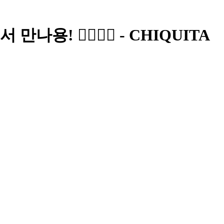
 ❤️‍🔥❤️‍🔥 - CHIQUITA