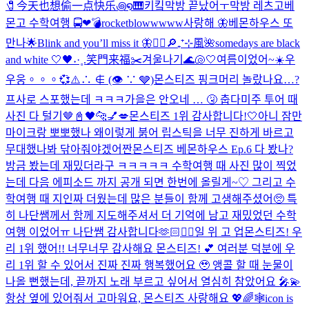
🧷今天也想偷一点快乐꩜໑🎹
키킼
막방 끝났어ㅜ
막방 레츠고
베
몬고 수학여행 🚍❤︎
💣rocketblowwwww
사랑해 🦋
베몬하우스 또
만나🌟
Blink and you’ll miss it 🦋
❤️‍🔥
🔎₊⁺⊹風🌺
somedays are black
and white 🤍🖤
˖·˳.笑門来福✂️
겨울나기
🌊🐚🤍
여름이었어~☀️
우
우웅。。。💞
⚠️∴ ∉ (👁 ∵ 🩶)
몬스티즈 핑크머리 놀랐나요…?
프사로 스포했는데 ㅋㅋㅋ
가을은 안오네 … 🤧 춥다
미주 투어 때
사진 다 털기🤎
📓🖤
🐆💅💋
몬스티즈 1위 감사합니다!🤍
아니 잠만
마이크랑 뽀뽀했나 왜이렇게 붉어 립스틱을 너무 진하게 바르고
무대했나봐 닦아줘야겠어
짠
몬스티즈 베몬하우스 Ep.6 다 봤나?
방금 봤는데 재밌더라구 ㅋㅋㅋㅋㅋ 수학여행 때 사진 많이 찍었
는데 다음 에피소드 까지 공개 되면 한번에 올릴게~♡ 그리고 수
학여행 때 지인짜 더웠는데 많은 분들이 함께 고생해주셨어🥺 특
히 나단쌤께서 함께 지도해주셔서 더 기억에 남고 재밌었던 수학
여행 이었어ㅠ 나단쌤 감사합니다🫶🏻
❤️‍🔥
일 위 고 업
몬스티즈! 우
리 1위 했어!! 너무너무 감사해요 몬스티즈! 💕 여러분 덕분에 우
리 1위 할 수 있어서 진짜 진짜 행복했어요 🥹 앵콜 할 때 눈물이
나올 뻔했는데, 끝까지 노래 부르고 싶어서 열심히 참았어요 🎤💫
항상 옆에 있어줘서 고마워요, 몬스티즈 사랑해요 💖🌈
🕸️icon is