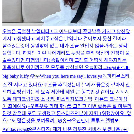
오늘은 특별한 날입니다 ! 그 어느때보다 꽃다발을 가지고 당신앞
에서 고생했다고 외쳐주고싶은 날입니다 걸어보지 못한 길이라
할수있는것이 응원밖에 없는 내가 조금 얄밉지 않을까라는 생각
을합니다. 하지만 이런 나에게라도 투정을 부려 당신의 긴장이 풀
릴수있다면 다행입니다! 속앓이하며 그래도 어떡해 해야지라는
마음하나로 여기까지 온 모두를 상상하면 오늘따라...
✂️꩜★•°:🧵
big baby luffy 🐶
🫦
When you here me say i loves ya🪡
히히
몬스티
즈 잘 지내고 있나요~? 조금 추워졌는데 날씨가 좋은것 같아서 산
책하고 빵집가는게 요즘 저한테 제일 큰 행복인것 같아요 ㅎㅎㅎ
보통 대파크림치츠 소금빵, 피스타치오크림빵, 아몬드 크루아성
이 최애예요(+오트우유 라테 핫) 😎 그리고 이번 활동은 잘 마무리
된것 같은데 모두 고생했고 몬스티즈덕분에 저휘 1위했잖아요! 앞
으로도 많은것을 보여줄려...
💿⏰🗝️
오랜만에 루루즈 앨범❤︎
Adidas recap📸
몬스티즈! 제가 나온 리무진 서비스 보셨나용? 👀