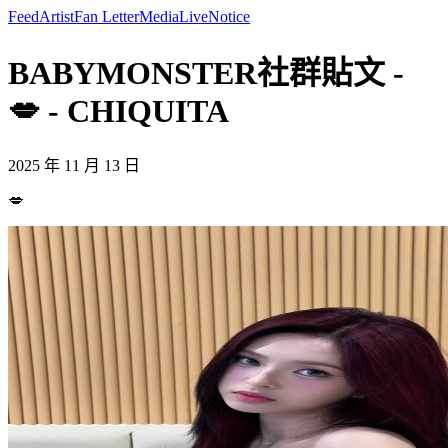
Feed
Artist
Fan Letter
Media
Live
Notice
BABYMONSTER社群貼文 -
💋 - CHIQUITA
2025 年 11 月 13 日
💋