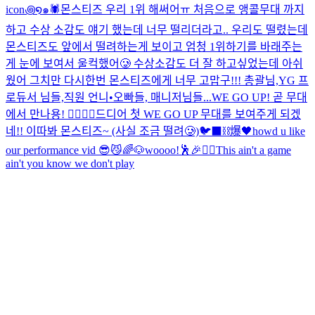
icon꩜໑๑🕷️
몬스티즈 우리 1위 해써어ㅠ 처음으로 앵콜무대 까지
하고 수상 소감도 얘기 했는데 너무 떨리더라고.. 우리도 떨렸는데
몬스티즈도 앞에서 떨려하는게 보이고 엄청 1위하기를 바래주는
게 눈에 보여서 울컥했어🥲 수상소감도 더 잘 하고싶었는데 아쉬
웠어 그치만 다시한번 몬스티즈에게 너무 고맙구!!! 총괄님,YG 프
로듀서 님들,직원 언니•오빠들, 매니저님들...
WE GO UP! 곧 무대
에서 만나용! ❤️‍🔥❤️‍🔥
드디어 첫 WE GO UP 무대를 보여주게 되겠
네!! 이따봐 몬스티즈~ (사실 조금 떨려🥲)
🐦‍⬛⛓️爆🖤
howd u like
our performance vid 😎😼
🌈🐶
woooo!🕺🎉❤️‍🔥
This ain't a game
ain't you know we don't play