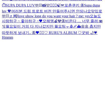
⏱️
SUPA DUPA LUV🫶🏻📸🩷
🧚🏼‍♀️🍃🪽
포츈쿠키 🦋
Supa dupa
luv 💖
여러분 드립 트로트 버전 만들어주시면 안되나요
앞있로
🫶🏻
♬I🎼love u
how long do you want your hair ? me: yes
오늘도
사랑하구 ~ 좋아하구 ~🖤
모해엥🍎🩶🦋
비온다 … 너무 졸려 🫨
🫧
월요일이 거의 다 지나갔지만 월요팅ㅜ
🩸🩹🚑
🌼🌼 춥지만
따뜻하게 보내기.. 🦋
🖤❤️‍🔥
♡ RURU'S ALBUM ♡
굿밤 🌙💗
Hmmm