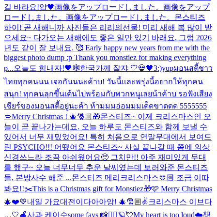
길 바라요!
얍🖤
画像をアップロードしました。
画像をアップ
ロードしました。
画像をアップロードしました。
몬스티즈
하이! 곧 새해니까 사진들은 리리의선물! 미리 새해 복 많이 받
으세요~ 다가오는 새해에도 좋은 일만 있기 바래요. 그럼 2026
년도 같이 잘 보내요. 🥰 Early happy new years from me with the
biggest photo dump :p Thank you monstiez for making everything
p...
오늘도 힘내자!🖤
🕸️
한국가께 잘쟈 🤍
💀🖤3:)yup
มอนสตี้ชาว
ไทยทุกคนนน เจอกันนนะค้าบ! วันนี้และพรุ่งนี้อยากให้ทุกคน
สนุก! ทุกคนลุกขึ้นเต้นไปพร้อมกับพวกหนูเลยน้าค้าบ รอฟังเสียง
เชียร์ของมอนสตี้อยู่นะค้า ห้ามมมอ่อมมมเด็ดขาดดด 5555555
💋
Merry Christmas ! 🎄🎅🏼🎁
몬스티즈~ 이제 크리스마스인 오
늘이 곧 끝나가는데요. 오늘 하루도 몬스티즈와 함께 보낼 수
있어서 너무 재밌었어요! 특히 처음으로 연말무대에서 보여드
린 PSYCHO!!! 어땠어요 몬스티즈~ 사실 끝나갈 때 쯤에 의상
신경쓰느라 조끔 아쉬웠어요🥺 그치만!! 아주 재미있게 무대
를 했구~ 오늘 너무너무 추운 날씨였는데 보러와준 몬스티즈
들, 본방사수 해준 ...
몬스티즈 메리크리스마스🫶🏻 조금 이따
봐요!!
✂️
This is a Christmas gift for Monstiez🎁🩷 Merry Christmas
🎄❤️💚
내일 가요대전이다아아앙! 🎄🎅🏼✌️
크리스마스 이브다
…🤍
🍎사과 케이수
some favs 📸🧚‍♀️🪐💘
My heart is too loud☁️
想