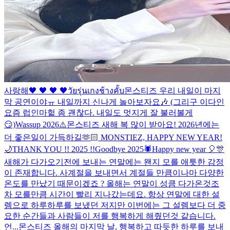
사랑해
🖤 🖤 🖤 🖤
วัยรุ่นเกงช้างคั้บ
몬스티즈 우리 내일이 마지
막 공연이야ㅠ 내일까지 신나게 놀아보자요🎶 (그리구 이다인
요즘 럽인마헡 좀 괜찮다. 내일도 멋지게 잘 불러볼게
😏)
Wassup 2026⚠️
몬스티즈 새해 복 많이 받아요! 2026년에는
더 좋은일이 가득하길🫶🏻 MONSTIEZ, HAPPY NEW YEAR!
🌙
THANK YOU !! 2025 !!
Goodbye 2025🕷️
Happy new year 🎈🎊
새해가 다가오기전에 보내는 연말에는 왠지 모를 애틋한 감정
이 존재합니다. 사계절을 보내면서 계절들 만큼이나마 다양한
온도를 만났기 때문이겠죠 ? 올해는 연말이 성큼 다가온것조
차 모를만큼 시간이 빨리 지나갔는데요. 항상 연말에 대한 설
렘으로 하루하루를 보냈던 저지만 이번에는 그 설렘보다 더 중
요한 순간들과 사람들이 저를 행복하게 해줬던것 같습니다.
언...
몬스티즈 올해의 마지막 날, 행복하고 따듯한 하루를 보내