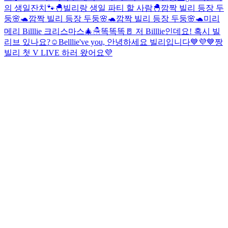
의 생일잔치🐾
🐣빌리랑 생일 파티 할 사람🐣
깜짝 빌리 등장 두
둥🌸🐢
깜짝 빌리 등장 두둥🌸🐢
깜짝 빌리 등장 두둥🌸🐢
미리
메리 Billlie 크리스마스🎄☃
똑똑똑🚪 저 Billlie인데요! 혹시 빌
리브 있나요?☺️
Belllie've you, 안녕하세요 빌리입니다💙💜
💙짱
빌리 첫 V LIVE 하러 왔어요💜