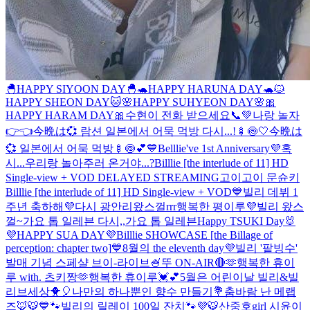
🐣HAPPY SIYOON DAY🐣
🐢HAPPY HARUNA DAY🐢
🐱
HAPPY SHEON DAY🐱
🌸HAPPY SUHYEON DAY🌸
🎀
HAPPY HARAM DAY🎀
수현이 전화 받으세요📞💚
나랑 놀자
👉👈
今晩は💞 람션 일본에서 어묵 먹방 다시...!🍢🍥🤍
今晩は
💞 일본에서 어묵 먹방🍢🍥💕
💙Belllie've 1st Anniversary💜
혹
시...우리랑 놀아주러 온거야...?
Billlie [the interlude of 11] HD
Single-view + VOD DELAYED STREAMING
고이고이 문슌키
Billlie [the interlude of 11] HD Single-view + VOD
💙빌리 데뷔 1
주년 축하해💜
다시 광안리왔스껄rrr
행복한 평이루💜
빌리 왔스
껄~
가요 톱 일레븐 다시,,
가요 톱 일레븐
Happy TSUKI Day🐰
💜HAPPY SUA DAY💜
Billlie SHOWCASE [the Billage of
perception: chapter two]
💙8월의 the eleventh day💜
빌리 '팥빙수'
발매 기념 스페샬 브이-라이브🍧
뚜 ON-AIR🔴
🫶행복한 휴이
루 with. 츠키짱🫶
행복한 휴이루💓💕
5월은 어린이날 빌리&빌
리브세상🐥🎈
나만의 하나뿐인 향수 만들기💐
춤바람 난 메랩
즈🦊🐯
💙🐾빌리의 릴레이 100일 잔치🐾💜
🐯산중호girl 시윤이