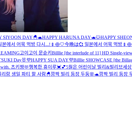
Y SIYOON DAY🐣
🐢HAPPY HARUNA DAY🐢
🐱HAPPY SHEO
본에서 어묵 먹방 다시...!🍢🍥🤍
今晩は💞 일본에서 어묵 먹방🍢🍥
STREAMING
고이고이 문슌키
Billlie [the interlude of 11] HD Single-v
TSUKI Day🐰
💜HAPPY SUA DAY💜
Billlie SHOWCASE [the Billage
ith. 츠키짱🫶
행복한 휴이루💓💕
5월은 어린이날 빌리&빌리브세상
빌리랑 생일 파티 할 사람🐣
깜짝 빌리 등장 두둥🌸🐢
깜짝 빌리 등장 두