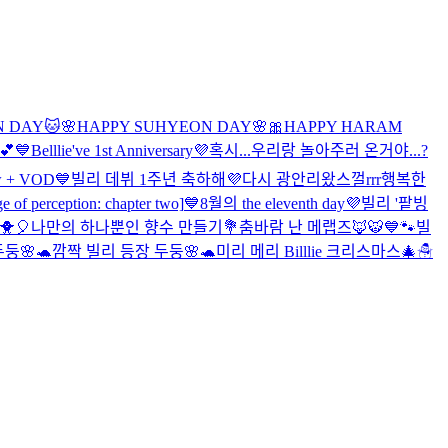
N DAY🐱
🌸HAPPY SUHYEON DAY🌸
🎀HAPPY HARAM
💕
💙Belllie've 1st Anniversary💜
혹시...우리랑 놀아주러 온거야...?
iew + VOD
💙빌리 데뷔 1주년 축하해💜
다시 광안리왔스껄rrr
행복한
 of perception: chapter two]
💙8월의 the eleventh day💜
빌리 '팥빙
🎈
나만의 하나뿐인 향수 만들기💐
춤바람 난 메랩즈🦊🐯
💙🐾빌
둥🌸🐢
깜짝 빌리 등장 두둥🌸🐢
미리 메리 Billlie 크리스마스🎄☃