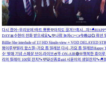
다시 켰어~우리보여?
하트 뿅뿅💜
아직도 끊겨??
혹시...자?
🐣HAPP
DAY🎀
수현이 전화 받으세요📞💚
나랑 놀자👉👈
今晩は💞 람션 일
Billlie [the interlude of 11] HD Single-view + VOD DELAYED 
평이루💜
빌리 왔스껄~
가요 톱 일레븐 다시,,
가요 톱 일레븐
Happy 
수' 발매 기념 스페샬 브이-라이브🍧
뚜 ON-AIR🔴
🫶행복한 휴이루 w
리의 릴레이 100일 잔치🐾💜
🐯산중호girl 시윤이의 생일잔치🐾
🐣