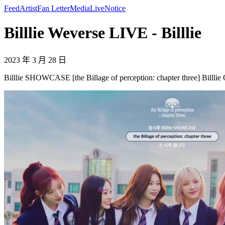
Feed
Artist
Fan Letter
Media
Live
Notice
Billlie Weverse LIVE - Billlie
2023 年 3 月 28 日
Billlie SHOWCASE [the Billage of perception: chapter three] Billlie OF