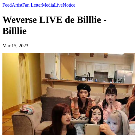
Feed
Artist
Fan Letter
Media
Live
Notice
Weverse LIVE de Billlie -
Billlie
Mar 15, 2023