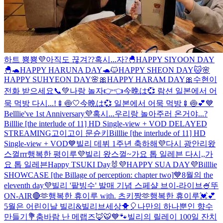
하트 뿅뿅💜
아직도 끊겨??
혹시...자?
🐣HAPPY SIYOON DAY
🐣
🐢HAPPY HARUNA DAY🐢
🐱HAPPY SHEON DAY🐱
🌸
HAPPY SUHYEON DAY🌸
🎀HAPPY HARAM DAY🎀
수현이
전화 받으세요📞💚
나랑 놀자👉👈
今晩は💞 람션 일본에서 어
묵 먹방 다시...!🍢🍥🤍
今晩は💞 일본에서 어묵 먹방🍢🍥💕
💙
Belllie've 1st Anniversary💜
혹시...우리랑 놀아주러 온거야...?
Billlie [the interlude of 11] HD Single-view + VOD DELAYED
STREAMING
고이고이 문슌키
Billlie [the interlude of 11] HD
Single-view + VOD
💙빌리 데뷔 1주년 축하해💜
다시 광안리왔
스껄rrr
행복한 평이루💜
빌리 왔스껄~
가요 톱 일레븐 다시,,
가
요 톱 일레븐
Happy TSUKI Day🐰
💜HAPPY SUA DAY💜
Billlie
SHOWCASE [the Billage of perception: chapter two]
💙8월의 the
eleventh day💜
빌리 '팥빙수' 발매 기념 스페샬 브이-라이브🍧
뚜
ON-AIR🔴
🫶행복한 휴이루 with. 츠키짱🫶
행복한 휴이루💓💕
5월은 어린이날 빌리&빌리브세상🐥🎈
나만의 하나뿐인 향수
만들기💐
춤바람 난 메랩즈🦊🐯
💙🐾빌리의 릴레이 100일 잔치