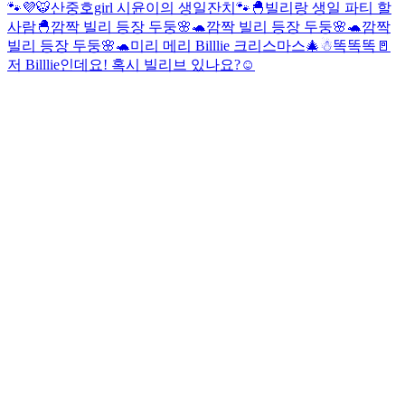
🐾💜
🐯산중호girl 시윤이의 생일잔치🐾
🐣빌리랑 생일 파티 할
사람🐣
깜짝 빌리 등장 두둥🌸🐢
깜짝 빌리 등장 두둥🌸🐢
깜짝
빌리 등장 두둥🌸🐢
미리 메리 Billlie 크리스마스🎄☃
똑똑똑🚪
저 Billlie인데요! 혹시 빌리브 있나요?☺️