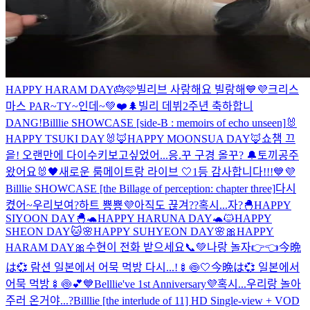
HAPPY HARAM DAY🎂🩷
빌리브 사랑해요 빌랑해💙💜
크리스
마스 PAR~TY~인데~💚❤️🌲
빌리 데뷔2주년 축하합니
DANG!
Billlie SHOWCASE [side-B : memoirs of echo unseen]
🐰
HAPPY TSUKI DAY🐰
🦊HAPPY MOONSUA DAY🦊
쇼챔 끄
읕! 오랜만에 다이수키
보고싶었어...
응.꾸 구경 올꾸? 🔔
토끼공주
왔어요🐰
🖤새로운 룸메이트랑 라이브 🤍
1등 감사합니다!!!💙💜
Billlie SHOWCASE [the Billage of perception: chapter three]
다시
켰어~우리보여?
하트 뿅뿅💜
아직도 끊겨??
혹시...자?
🐣HAPPY
SIYOON DAY🐣
🐢HAPPY HARUNA DAY🐢
🐱HAPPY
SHEON DAY🐱
🌸HAPPY SUHYEON DAY🌸
🎀HAPPY
HARAM DAY🎀
수현이 전화 받으세요📞💚
나랑 놀자👉👈
今晩
は💞 람션 일본에서 어묵 먹방 다시...!🍢🍥🤍
今晩は💞 일본에서
어묵 먹방🍢🍥💕
💙Belllie've 1st Anniversary💜
혹시...우리랑 놀아
주러 온거야...?
Billlie [the interlude of 11] HD Single-view + VOD