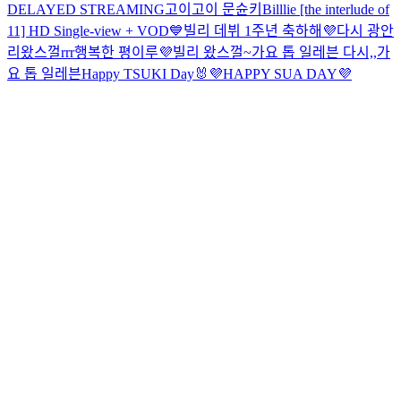
DELAYED STREAMING
고이고이 문슌키
Billlie [the interlude of
11] HD Single-view + VOD
💙빌리 데뷔 1주년 축하해💜
다시 광안
리왔스껄rrr
행복한 평이루💜
빌리 왔스껄~
가요 톱 일레븐 다시,,
가
요 톱 일레븐
Happy TSUKI Day🐰
💜HAPPY SUA DAY💜