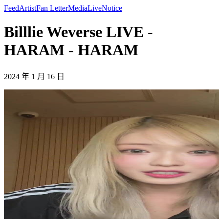
Feed
Artist
Fan Letter
Media
Live
Notice
Billlie Weverse LIVE -
HARAM - HARAM
2024 年 1 月 16 日