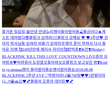
즐거운 일요일 😆
안녕 안녕🥳
리챙이돌아왔어용🍒
불금이다🔥
게
스트 데려왔다😎
블링크 모여라✌🏻
블링크 모해요 🧡
🖤3주년💖
강
아지 박사님들 모여라
비둘기 모여라🐰
챙이 폰이 꺼져서 다시 돌
아온 리챙 🥰
100년만에 채리사 라이브🥰
밥먹츄❣️
뇽안❣️
[Replay]
BLACKPINK 'KILL THIS LOVE' COUNTDOWN LIVE
츄의 심
야방송💖
어려워서 도망왔오
돌아와쏘오
블링크 보고싶은 밤❣️
Rosé
in ya areaaaa
챙이 돌아왔어용🌼
챙이왔어용🌼
2018.08.08
BLACKPINK 2주년 EVE♡
막방이라니😭
700일🖤💖
5관왕이라
니..!!😭🙏🏻🖤💕
블핑의 오후의 데이트🖤💕