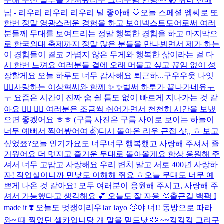
우해 주신 말투를 가져왔리우 그리우럼 안녕~~ 💿 위너 선배
님 - 리우리 리우리 리우리 널 좋아해 🤍
오늘 스페셜 엠씨로 또
한번 정말 영광스러운 경험을 하고 보이넥스트도어로써 여러
분들께 무대를 보여드리는 정말 행복한 경험을 하고 마지막으
로 한국외대 축제까지 정말 많은 분들을 만나뵈면서 제가 하는
이 경험들이 결코 가볍지 않은 무게와 행복한 삶이라는 걸 다
시 한번 느껴요 여러분들 곁에 오래 머물고 싶고 끊임 없이 성
장할게요 오늘 하루도 너무 감사해요 퇴근하...
구우우웃 나잇
😵‍💫
사랑하는 이상혁씨와 함께 ✨ ✨
벌써 하루가 끝나가네유ㅜ
ㅜ 요즘은 시간이 진짜 숨 쉴 틈도 없이 빠르게 지나가는 것 같
아요 😶‍🌫️ 😶‍🌫️ 여러분은 조금씩 쉬어가면서 천천히 시간을 보냈
으면 좋겠어요 ㅎㅎ (구름 사진은 구름 사이로 보이는 하늘이
너무 예뻐서 찍어봤어여 ✌️)
디시 돌아온 리우 근접 샷,, ㅎ 보고
싶었쬬?
오늘 인기가요도 너무너무 행복했고 사랑해 주셔서 즐
거웠어요 더 멋지고 즐거운 무대로 돌아올게요 항상 응원해 주
셔서 너무 고맙고 사랑해요 우리 변치 말고 서로 400년 사랑하
자! 작업실이니까 민낯도 이해해 줘요 ㅎ
오늘 무대도 너무 예
쁘게 나온 것 같아요! 모두 여러분이 응원해 주시고, 사랑해 주
셔서 가능했다고 생각해요 💕​ 오늘도 잘 자용 🫧​
출근길 백팩 I
made it ❣️ 오늘도 멋쟁이리우
Jar Jayo 🥱
야 너!! 동방으로 따라
와~ 때 찍었던 셀카입니당 걔 말을 믿드낫 🫶 ~~킼킼킼 그리구