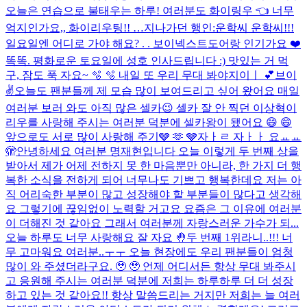
오늘은 연습으로 불태우는 하루! 여러분도 화이링우 👈 너무
억지인가요,, 화이리우팅!! …
지나가던 행인:운학씨 운학씨!!!
일요일엔 어디로 가야 해요? . . 보이넥스트도어랑 인기가요 ❤️
똑똑. 평화로운 토요일에 성호 인사드립니다 :) 맛있는 거 먹
구, 잠도 푹 자요~ 🫧 🫧 내일 또 우리 무대 봐야지이ㅣ 💕
브이
✌️
오늘도 팬분들께 제 모습 많이 보여드리고 싶어 왔어요 매일
여러분 보러 와도 아직 많은 셀카😉 셀카 잘 안 찍던 이상혁이
리우를 사랑해 주시는 여러분 덕분에 셀카왕이 됐어요 😄 😄
앞으로도 서로 많이 사랑해 주기🩶 🫶 🩶
자ㅏㄹ 자ㅏㅏ 요ㅛㅛ
🫣
안녕하세요 여러분 명재현입니다 오늘 이렇게 두 번째 상을
받아서 제가 어제 전하지 못 한 마음뿐만 아니라, 한 가지 더 행
복한 소식을 전하게 되어 너무나도 기쁘고 행복한데요 저는 아
직 어리숙한 부분이 많고 성장해야 할 부분들이 많다고 생각해
요 그렇기에 끊임없이 노력할 거고요 요즘은 그 이유에 여러분
이 더해진 것 같아요 그래서 여러분께 자랑스러운 가수가 되...
오늘 하루도 너무 사랑해요 잘 자요 🤚
두 번째 1위라니..!!! 너
무 고마워요 여러분..ㅜㅜ 오늘 현장에도 우리 팬분들이 엄청
많이 와 주셨더라구요. 🥹 🥹 언제 어디서든 항상 무대 봐주시
고 응원해 주시는 여러분 덕분에 저희는 하루하루 더 더 성장
하고 있는 것 같아요!! 항상 말씀드리는 거지만 저희는 늘 여러