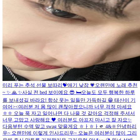
미리 푸는 추석 선물 보따리💝
애기 낮잠 💗
오랜만에 노래 추천
~ ✨ 🙏 ✨
사실 전 bed 보이예요 😎 🛏️
오늘도 모두 행복한 하루
를 보내셨길 바라요! 항상 웃는 일들만 가득하길 😁 태산이 기
여어><
여러분 저 몸 많이 괜찮아졌으니까 너무 걱정 마세요
ㅎㅎ 오늘 푹 자고 일어나면 다 나을 것 같아요 걱정해 주셔서
너무 고맙고 사랑해요 🖤 여러분도 아프지 마시고 잘 자요✨
다음부턴 수액 말고 swag 맞을게요 ㅎㅏㅎㅏ
🫵 4&🔆
안녕하리
우~ 오랜만에 이렇게 인사드리우~ 오늘은 여러분이 많이 그리