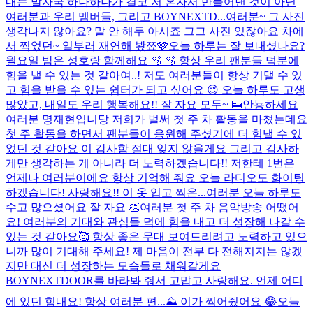
내는 발자국 하나하나가 결코 저 혼자서 만들어낸 것이 아닌
여러분과 우리 멤버들, 그리고 BOYNEXTD...
여러분~ 그 사진
생각나지 않아요? 말 안 해두 아시죠 그그 사진 있잖아요 차에
서 찍었던~ 일부러 재연해 봤쬬🩶
오늘 하루는 잘 보내셨나요?
월요일 밤은 성호랑 함께해요 🫧 🫧 항상 우리 팬분들 덕분에
힘을 낼 수 있는 것 같아여..! 저도 여러분들이 항상 기댈 수 있
고 힘을 받을 수 있는 쉼터가 되고 싶어요 😌 오늘 하루도 고생
많았고, 내일도 우리 행복해요!! 잘 자요 모두~ 🛌
안뇽하세요
여러분 명재현입니당 저희가 벌써 첫 주 차 활동을 마쳤는데요
첫 주 활동을 하면서 팬분들이 응원해 주셨기에 더 힘낼 수 있
었던 것 같아요 이 감사함 절대 잊지 않을게요 그리고 감사하
게만 생각하는 게 아니라 더 노력하겠습니다!! 저한테 1번은
언제나 여러분이에요 항상 기억해 줘요 오늘 라디오도 화이팅
하겠습니다! 사랑해요!! 이 옷 입고 찍은...
여러분 오늘 하루도
수고 많으셨어요 잘 자요 👏
여러분 첫 주 차 음악방송 어땠어
요! 여러분의 기대와 관심들 덕에 힘을 내고 더 성장해 나갈 수
있는 것 같아요🥰 항상 좋은 무대 보여드리려고 노력하고 있으
니까 많이 기대해 주세요! 제 마음이 전부 다 전해지지는 않겠
지만 대신 더 성장하는 모습들로 채워갈게요
BOYNEXTDOOR를 바라봐 줘서 고맙고 사랑해요. 언제 어디
에 있던 힘내요! 항상 여러분 편...
⛰️ 이가 찍어줬어요 😂
오늘