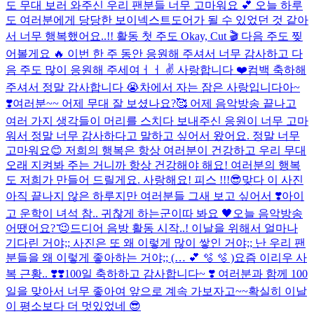
도 무대 보러 와주신 우리 팬분들 너무 고마워요 💕 오늘 하루
도 여러분에게 당당한 보이넥스트도어가 될 수 있었던 것 같아
서 너무 행복했어요..!! 활동 첫 주도 Okay, Cut 🎬 다음 주도 찢
어볼게요 🔥 이번 한 주 동안 응원해 주셔서 너무 감사하고 다
음 주도 많이 응원해 주세여ㅓㅓ ✌️ 사랑합니다 ❤️
컴백 축하해
주셔서 정말 감사합니다 😭
차에서 자는 잠은 사랑입니다아~
❣️
여러분~~ 어제 무대 잘 보셨나요?🥰 어제 음악방송 끝나고
여러 가지 생각들이 머리를 스치다 보내주신 응원이 너무 고마
워서 정말 너무 감사하다고 말하고 싶어서 왔어요. 정말 너무
고마워요😊 저희의 행복은 항상 여러분이 건강하고 우리 무대
오래 지켜봐 주는 거니까 항상 건강해야 해요! 여러분의 행복
도 저희가 만들어 드릴게요. 사랑해요! 피스 !!!😎
맞다 이 사진
아직 끝나지 않은 하루지만 여러분들 그새 보고 싶어서 ❣️
아이
고 운학이 녀석 참.. 귀찮게 하는군
이따 봐요 🖤
오늘 음악방송
어땠어요? ̆̈😉
드디어 음방 활동 시작..! 이날을 위해서 얼마나
기다린 거야;; 사진은 또 왜 이렇게 많이 쌓인 거야;; 난 우리 팬
분들을 왜 이렇게 좋아하는 거야;; (… 💕 🫧 🫧 )
요즘 이리우 사
복 근황.. ❣️❣️
100일 축하하고 감사합니다~ ❣️ 여러분과 함께 100
일을 맞아서 너무 좋아여 앞으로 계속 가보자고~~
확실히 이날
이 평소보다 더 멋있었네 😎