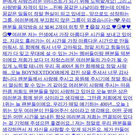
분에게 자랑스러운 아티스트가 되기 위해 노력할게요! 그리고
사랑받을 자격이 있는 ...
진짜 꿈같은 나날이라 했는데 이제는
꿈같은 일들이 정말 현실이 되고 있네요,, 앞으로도 성장하는
그룹, 여러분에게 부끄럽지 않은 그룹이 되겠습니다~!🩶 우리
팬분들 음악방송 상 벌써 2개야 히힛 💛​ ❣️​ 😄​
잘 자요 🖤😴🖤🖤
😴🖤
여러분 저는 인생에서 가장 아름다운 시간을 보내고 있어
요. 지금도 흘러가는 이 시간을 가장 아름다운 시간으로 만들
어줘서, 또 함께해 줘서 너무 고마워요. 정말 지치고 힘들어도
제가 다 잊고 무대에 설 수 있는 거는 멤버들이랑 팬분들 덕분
이에요 저희가 보다 더 자랑스러운 여러분들의 가수가 될 수
있게 노력할 테니까 우리 꼭 400년 동안 함께해요 정말 사랑
해...
오늘 BOYNEXTDOOR에게 값진 상을 주셔서 너무 감사
합니다 팬분들께서 사랑해 주시고 응원해 주시기에 정말 힘내
서 열심히 할 수 있는 거 같아요 여러분이 사랑해 주시는 마음
만큼 저희도 팬분들을 많이 사랑하고 있어요 오늘 받은 상은
여러분과 함께 받은 상이라고 생각해요. 그만큼 저희에게 있어
1위는 늘 팬분들이에요. 우리가 매일 얘기하는 400년...
오늘 1
위는 모두 여러분이 만들어주신 상이라고 생각해요. 어떤 곳에
있든 어떤 시간을 보내든 항상 여러분과 저희는 연결되어 있다
는 걸 기억해 주셨으면 좋겠어요..! 저는 정말로 우리 팬분들을
생각하면서 저 자신을 사랑할 수 있게 되거든요. 제가 만들어