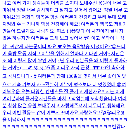
나고 여러 가지 생각들이 머리를 스치다 보내주신 응원이 너무 고
마워서 정말 너무 감사하다고 말하고 싶어서 왔어요. 정말 너무 고
마워요😊 저희의 행복은 항상 여러분이 건강하고 우리 무대 오래
지켜봐 주는 거니까 항상 건강해야 해요! 여러분의 행복도 저희가
만들어 드릴게요. 사랑해요! 피스 !!!😎
맞다 이 사진
아직 끝나지
않은 하루지만 여러분들 그새 보고 싶어서 ❣️
아이고 운학이 녀석
참.. 귀찮게 하는군
이따 봐요 🖤
오늘 음악방송 어땠어요? ̆̈😉
드디
어 음방 활동 시작..! 이날을 위해서 얼마나 기다린 거야;; 사진은
또 왜 이렇게 많이 쌓인 거야;; 난 우리 팬분들을 왜 이렇게 좋아하
는 거야;; (… 💕 🫧 🫧 )
요즘 이리우 사복 근황.. ❣️❣️
100일 축하하
고 감사합니다~ ❣️ 여러분과 함께 100일을 맞아서 너무 좋아여 앞
으로 계속 가보자고~~
확실히 이날이 평소보다 더 멋있었네 😎
여
러부우운 오늘 다양한 컨텐츠들 잘 즐기고 계신가요!! 저는 이제
여러분과의 즐거운시간들을 마치고 작업실에 도착했습니다 여러
분 항상 많은 응원 보내주시고 사랑해주셔서 너무너무 행복해요
우리 이번 활동도 같이 예쁘게 꾸며가요 사랑해요!! 🥰 🥰
리우형
을 어떡하지 ㅋㅋㅋㅋㅋㅋㅋㅋㅋㅋㅋㅋㅋㅋㅋㅋㅋㅋㅋㅋㅋㅋㅋ
ㅋㅋㅋㅋㅋㅋㅋㅋㅋㅋㅋㅋㅋㅋㅋㅋㅋㅋㅋㅋㅋㅋㅋㅋㅋ
반갑다