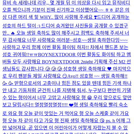
뮤비 속 세레나데 리우,, 몇 개월 뒤 이 의상을 다시 입고 뮤직비디
오를 찍으니까 기분이 진짜 신기하고 이상했어요~~ ㅎㅎ 같은 의
상 다른 머리 색 힣 WHY.. 많이 사랑해 주세요 ❣️
드디어 공개하눈
성호의 하드 털이 :) 드디어 숨겨왔던 사진들을 공개할 수 있겠구
만.. 🔥 오늘 생일 축하도 많이 해주시고 컴백도 축하해 주셔서 너
무 감사해요 너무 사랑해요 여러분~
성호~~생일 축하한다잉~~~
사랑하고 우리 함께 이번 활동 화이팅 하자!! 차에서 핸드폰 보는
성호 귀여워!!ㅠㅠ
BOYNEXTDOOR 이번 활동도 화이팅 하고 멤
버들 모두 사랑해요 BOYNEXTDOOR 2night 기획해 주신 M2 선
생님들도 감사합니다 🥲 🥲 🥲 성호형 생일 축하해요 🖤 마지막으
로 우리 팬분들 제일 사랑해요 😏
Ayo!! 성호형 ~~ 생일 축하해!!
🥳 🥳 맏형으로서의 고충이나 힘든 점도 있을 텐데 힘든 기색 하나
안 내고 기둥처럼 굳건히 나를 지탱해 줘서, 누구보다 편안히 기댈
수 있는 형이어서 너무 고맙고 사랑해요 형 😁 우리 앞으로도 앞만
보고 달립시다!! 열정열정열정!!!! ❤️
형 생일 축하해요 빨리 숙소
로 와요 형 오늘 같이 맛있는 거 먹어요 형 오늘 스케줄 같이 가요
형 오늘 차 같이 타고 가요 형 진짜 생일 축하해요 😘 ps. h 어깨 그
만 넓어져요 .
곧 있으면 이 어린아이가 어떻게 자랐는지 볼 수 있