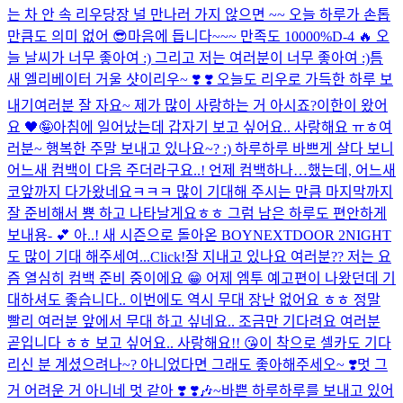
는 차 안 속 리우
당장 널 만나러 가지 않으면 ~~ 오늘 하루가 손톱
만큼도 의미 없어 😎
마음에 듭니다~~~ 만족도 10000%
D-4 🔥 오
늘 날씨가 너무 좋아여 :) 그리고 저는 여러분이 너무 좋아여 :)
틈
새 엘리베이터 거울 샷이리우~ ❣️​ ❣️​ 오늘도 리우로 가득한 하루 보
내기
여러분 잘 자요~ 제가 많이 사랑하는 거 아시죠?
이한이 왔어
요 🖤🤪
아침에 일어났는데 갑자기 보고 싶어요.. 사랑해요 ㅠㅎ
여
러분~ 행복한 주말 보내고 있나요~? :) 하루하루 바쁘게 살다 보니
어느새 컴백이 다음 주더라구요..! 언제 컴백하나…했는데, 어느새
코앞까지 다가왔네요ㅋㅋㅋ 많이 기대해 주시는 만큼 마지막까지
잘 준비해서 뿅 하고 나타날게요ㅎㅎ 그럼 남은 하루도 편안하게
보내용- 💕 아..! 새 시즌으로 돌아온 BOYNEXTDOOR 2NIGHT
도 많이 기대 해주세여...
Click!
잘 지내고 있나요 여러분?? 저는 요
즘 열심히 컴백 준비 중이에요 😁 어제 엠투 예고편이 나왔던데 기
대하셔도 좋습니다.. 이번에도 역시 무대 장난 없어요 ㅎㅎ 정말
빨리 여러분 앞에서 무대 하고 싶네요.. 조금만 기다려요 여러분
곧입니다 ㅎㅎ 보고 싶어요.. 사랑해요!! 😘
이 착으로 셀카도 기다
리신 분 계셨으려나~? 아니었다면 그래도 좋아해주세오~ ❣️
멋 그
거 어려운 거 아니네 멋 같아 ❣️ ❣️
🎶~
바쁜 하루하루를 보내고 있어