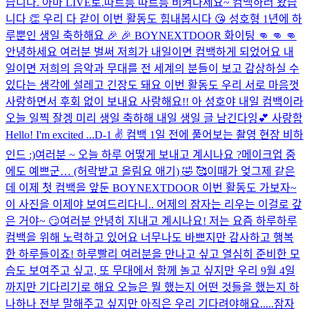
습니다. 아마 LIVE로.
따르릉 따르릉 비켜나세요~ 컴백하러 왔습
니다 👏 우리 다 같이 이번 활동도 힘내봅시다 😘 성호형 1년에 하
루뿐인 생일 축하해요 🎉 🎉 BOYNEXTDOOR 화이팅 👊 👊 👊
안녕하세요 여러분 벌써 저희가 내일이면 컴백하게 되었어요 내
일이면 저희의 음악과 무대를 전 세계의 분들이 보고 감상하실 수
있다는 생각에 설레고 긴장도 돼요 이번 활동도 우리 서로 마음껏
사랑하면서 후회 없이 보내요 사랑해요!! 아 성호야 내일 컴백이라
오늘 일찍 잘겡 미리 생일 축하해 내일 생일 글 남긴다잉💕 사랑함
Hello! I'm excited ...
D-1 ✌️​ 컴백 1일 전에 풀어보는 촬영 현장 비하
인드 :)
여러분 ~ 오늘 하루 어떻게 보내고 계시나요 ?
메이크업 중
에도 예쁘군… (허락받고 올림요 애기) 🤣 🥰
이때가 엊그제 같은
데 이제 첫 컴백을 앞둔 BOYNEXTDOOR 이번 활동도 가보자~
이 사진을 이제야 보여드리다니.. 어제의 잠자는 리우는 이걸로 갚
은 거야~ 😏
여러분 안녕히 지내고 계시나요! 저는 요즘 하루하루
컴백을 위해 노력하고 있어요 너무나도 바쁘지만 감사하고 행복
한 하루들이죠! 하루빨리 여러분을 만나고 싶고 열심히 준비한 모
습도 보여주고 싶고, 또 무대에서 함께 놀고 싶지만 우리 9월 4일
까지만 기다리기로 해요 오늘은 뭘 했는지 어떤 것들을 했는지 하
나하나 전부 말해주고 싶지만 아직은 우리 기다려야해요.....
잠자