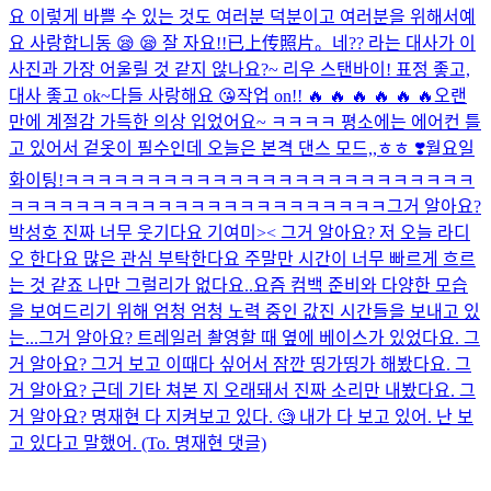
요 이렇게 바쁠 수 있는 것도 여러분 덕분이고 여러분을 위해서예
요 사랑합니동 😪 😪 잘 자요!!
已上传照片。
네?? 라는 대사가 이
사진과 가장 어울릴 것 같지 않나요?~ 리우 스탠바이! 표정 좋고,
대사 좋고 ok~
다들 사랑해요 😘
작업 on!! 🔥 🔥 🔥 🔥 🔥 🔥
오랜
만에 계절감 가득한 의상 입었어요~ ㅋㅋㅋㅋ 평소에는 에어컨 틀
고 있어서 겉옷이 필수인데 오늘은 본격 댄스 모드,,ㅎㅎ ❣️월요일
화이팅!
ㅋㅋㅋㅋㅋㅋㅋㅋㅋㅋㅋㅋㅋㅋㅋㅋㅋㅋㅋㅋㅋㅋㅋㅋㅋ
ㅋㅋㅋㅋㅋㅋㅋㅋㅋㅋㅋㅋㅋㅋㅋㅋㅋㅋㅋㅋㅋㅋㅋ그거 알아요?
박성호 진짜 너무 웃기다요 기여미>< 그거 알아요? 저 오늘 라디
오 한다요 많은 관심 부탁한다요 주말만 시간이 너무 빠르게 흐르
는 것 같죠 나만 그럴리가 없다요..요즘 컴백 준비와 다양한 모습
을 보여드리기 위해 엄청 엄청 노력 중인 값진 시간들을 보내고 있
는...
그거 알아요? 트레일러 촬영할 때 옆에 베이스가 있었다요. 그
거 알아요? 그거 보고 이때다 싶어서 잠깐 띵가띵가 해봤다요. 그
거 알아요? 근데 기타 쳐본 지 오래돼서 진짜 소리만 내봤다요. 그
거 알아요? 명재현 다 지켜보고 있다. 🧐 내가 다 보고 있어. 난 보
고 있다고 말했어. (To. 명재현 댓글)