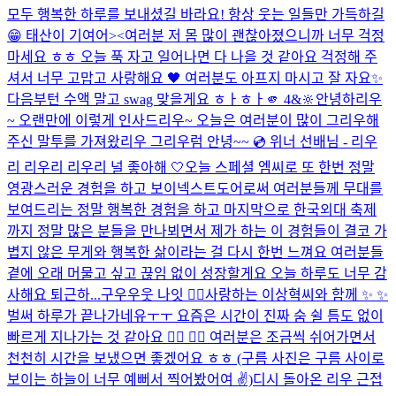
모두 행복한 하루를 보내셨길 바라요! 항상 웃는 일들만 가득하길
😁 태산이 기여어><
여러분 저 몸 많이 괜찮아졌으니까 너무 걱정
마세요 ㅎㅎ 오늘 푹 자고 일어나면 다 나을 것 같아요 걱정해 주
셔서 너무 고맙고 사랑해요 🖤 여러분도 아프지 마시고 잘 자요✨
다음부턴 수액 말고 swag 맞을게요 ㅎㅏㅎㅏ
🫵 4&🔆
안녕하리우
~ 오랜만에 이렇게 인사드리우~ 오늘은 여러분이 많이 그리우해
주신 말투를 가져왔리우 그리우럼 안녕~~ 💿 위너 선배님 - 리우
리 리우리 리우리 널 좋아해 🤍
오늘 스페셜 엠씨로 또 한번 정말
영광스러운 경험을 하고 보이넥스트도어로써 여러분들께 무대를
보여드리는 정말 행복한 경험을 하고 마지막으로 한국외대 축제
까지 정말 많은 분들을 만나뵈면서 제가 하는 이 경험들이 결코 가
볍지 않은 무게와 행복한 삶이라는 걸 다시 한번 느껴요 여러분들
곁에 오래 머물고 싶고 끊임 없이 성장할게요 오늘 하루도 너무 감
사해요 퇴근하...
구우우웃 나잇 😵‍💫
사랑하는 이상혁씨와 함께 ✨ ✨
벌써 하루가 끝나가네유ㅜㅜ 요즘은 시간이 진짜 숨 쉴 틈도 없이
빠르게 지나가는 것 같아요 😶‍🌫️ 😶‍🌫️ 여러분은 조금씩 쉬어가면서
천천히 시간을 보냈으면 좋겠어요 ㅎㅎ (구름 사진은 구름 사이로
보이는 하늘이 너무 예뻐서 찍어봤어여 ✌️)
디시 돌아온 리우 근접