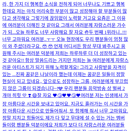
라, 한 가지 더 행복한 소식을 전하게 되어 너무나도 기쁘고 행복
한데요 저는 아직 어리숙한 부분이 많고 성장해야 할 부분들이 많
다고 생각해요 그렇기에 끊임없이 노력할 거고요 요즘은 그 이유
에 여러분이 더해진 것 같아요 그래서 여러분께 자랑스러운 가수
가 되...
오늘 하루도 너무 사랑해요 잘 자요 🤚
두 번째 1위라니..!!!
너무 고마워요 여러분..ㅜㅜ 오늘 현장에도 우리 팬분들이 엄청 많
이 와 주셨더라구요. 🥹 🥹 언제 어디서든 항상 무대 봐주시고 응
원해 주시는 여러분 덕분에 저희는 하루하루 더 더 성장하고 있는
것 같아요!! 항상 말씀드리는 거지만 저희는 늘 여러분에게 자랑스
러운 아티스트가 되기 위해 노력할게요! 그리고 사랑받을 자격이
있는 ...
진짜 꿈같은 나날이라 했는데 이제는 꿈같은 일들이 정말
현실이 되고 있네요,, 앞으로도 성장하는 그룹, 여러분에게 부끄럽
지 않은 그룹이 되겠습니다~!🩶 우리 팬분들 음악방송 상 벌써 2
개야 히힛 💛​ ❣️​ 😄​
잘 자요 🖤😴🖤🖤😴🖤
여러분 저는 인생에서 가
장 아름다운 시간을 보내고 있어요. 지금도 흘러가는 이 시간을 가
장 아름다운 시간으로 만들어줘서, 또 함께해 줘서 너무 고마워요.
정말 지치고 힘들어도 제가 다 잊고 무대에 설 수 있는 거는 멤버
들이랑 팬분들 덕분이에요 저희가 보다 더 자랑스러운 여러분들