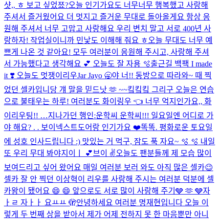
샷,, ㅎ 보고 싶었쬬?
오늘 인기가요도 너무너무 행복했고 사랑해
주셔서 즐거웠어요 더 멋지고 즐거운 무대로 돌아올게요 항상 응
원해 주셔서 너무 고맙고 사랑해요 우리 변치 말고 서로 400년 사
랑하자! 작업실이니까 민낯도 이해해 줘요 ㅎ
오늘 무대도 너무 예
쁘게 나온 것 같아요! 모두 여러분이 응원해 주시고, 사랑해 주셔
서 가능했다고 생각해요 💕​ 오늘도 잘 자용 🫧​
출근길 백팩 I made
it ❣️ 오늘도 멋쟁이리우
Jar Jayo 🥱
야 너!! 동방으로 따라와~ 때 찍
었던 셀카입니당 걔 말을 믿드낫 🫶 ~~킼킼킼 그리구 오늘은 연습
으로 불태우는 하루! 여러분도 화이링우 👈 너무 억지인가요,, 화
이리우팅!! …
지나가던 행인:운학씨 운학씨!!! 일요일엔 어디로 가
야 해요? . . 보이넥스트도어랑 인기가요 ❤️
똑똑. 평화로운 토요일
에 성호 인사드립니다 :) 맛있는 거 먹구, 잠도 푹 자요~ 🫧 🫧 내일
또 우리 무대 봐야지이ㅣ 💕
브이 ✌️
오늘도 팬분들께 제 모습 많이
보여드리고 싶어 왔어요 매일 여러분 보러 와도 아직 많은 셀카😉
셀카 잘 안 찍던 이상혁이 리우를 사랑해 주시는 여러분 덕분에 셀
카왕이 됐어요 😄 😄 앞으로도 서로 많이 사랑해 주기🩶 🫶 🩶
자
ㅏㄹ 자ㅏㅏ 요ㅛㅛ 🫣
안녕하세요 여러분 명재현입니다 오늘 이
렇게 두 번째 상을 받아서 제가 어제 전하지 못 한 마음뿐만 아니