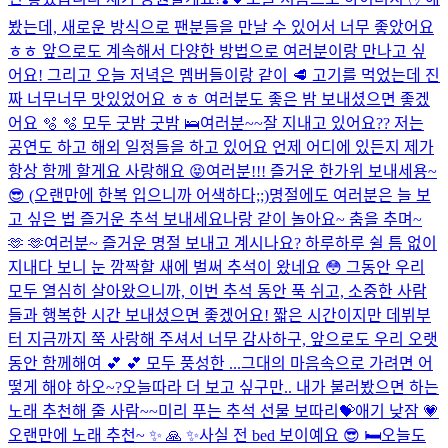
봤는데, 새로운 방식으로 팬분들을 만날 수 있어서 너무 좋았어요
ㅎㅎ 앞으로도 계속해서 다양한 방법으로 여러분이랑 만나고 싶
어요! 그리고 오늘 저녁은 멤버들이랑 같이 🥩 고기를 먹었는데 진
짜 너무너무 맛있었어요 ㅎㅎ 여러분도 좋은 밤 보내셨으면 좋겠
어요 🫧 🫧 모두 굿밤 굿밤 🛌
여러분~~잘 지내고 있어요?? 저는
공연도 하고 해외 일정들을 하고 있어요 언제 어디에 있든지 제가
항상 함께 할게요 사랑해요 😝
여러분!!! 즐거운 한가위 보내세용~
😎 (오랜만에 한복 입으니까 어색하다;;)
명절에도 여러분은 늘 보
고 싶은 법 즐거운 추석 보내세요
나랑 같이 놀아요~ 춤을 추며~
🫶 🫶
여러분~ 즐거운 명절 보내고 계시나요? 하루하루 쉴 틈 없이
지내다 보니 눈 깜짝할 새에 벌써 추석이 왔네요 😳 그동안 우리
모두 열심히 살아왔으니까, 이번 추석 동안 푹 쉬고, 소중한 사람
들과 행복한 시간 보내셨으면 좋겠어요! 짧은 시간이지만 데뷔부
터 지금까지 쭉 사랑해 주셔서 너무 감사하구, 앞으로도 우리 오랫
동안 함께해여 💕 💕 모두 풍성한 ...
그대의 마음속으로 가려면 어
떻게 해야 하오~?
오늘따라 더 보고 싶구만.. 내가 불러봤으면 하는
노래 추천해 줄 사람~~
미리 푸는 추석 선물 보따리💝
애기 낮잠 💗
오랜만에 노래 추천~ ✨ 🙏 ✨
사실 전 bed 보이예요 😎 🛏️
오늘도