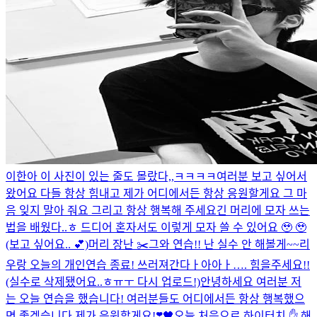
이한아 이 사진이 있는 줄도 몰랐다,,ㅋㅋㅋㅋ
여러분 보고 싶어서
왔어요 다들 항상 힘내고 제가 어디에서든 항상 응원할게요 그 마
음 잊지 말아 줘요 그리고 항상 행복해 주세요
긴 머리에 모자 쓰는
법을 배웠다..ㅎ 드디어 혼자서도 이렇게 모자 쓸 수 있어요 🥹 🥹
(보고 싶어요.. 💕)
머리 장난 ✂️
그와 연습!! 난 실수 안 해볼게~~
리
우랑 오늘의 개인연습 종료! 쓰러져간다ㅏ아아ㅏ…. 힘을주세요!!
(실수로 삭제됐어요..ㅎㅠㅜ 다시 업로드!)
안녕하세요 여러분 저
는 오늘 연습을 했습니다! 여러분들도 어디에서든 항상 행복했으
면 좋겠습니다 제가 응원할게요!
❣️
🖤
오늘 처음으로 하이터치 ✋ 해