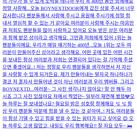
의 가수가 될 수 있게 노력할 테니까 우리 꼭 400년 동안 함께해요
정말 사랑해...
오늘 BOYNEXTDOOR에게 값진 상을 주셔서 너무
감사합니다 팬분들께서 사랑해 주시고 응원해 주시기에 정말 힘
내서 열심히 할 수 있는 거 같아요 여러분이 사랑해 주시는 마음만
큼 저희도 팬분들을 많이 사랑하고 있어요 오늘 받은 상은 여러분
과 함께 받은 상이라고 생각해요. 그만큼 저희에게 있어 1위는 늘
팬분들이에요. 우리가 매일 얘기하는 400년...
오늘 1위는 모두 여
러분이 만들어주신 상이라고 생각해요. 어떤 곳에 있든 어떤 시간
을 보내든 항상 여러분과 저희는 연결되어 있다는 걸 기억해 주셨
으면 좋겠어요..! 저는 정말로 우리 팬분들을 생각하면서 저 자신
을 사랑할 수 있게 되거든요. 제가 만들어내는 발자국 하나하나가
결코 저 혼자서 만들어낸 것이 아닌 여러분과 우리 멤버들, 그리고
BOYNEXTD...
여러분~ 그 사진 생각나지 않아요? 말 안 해두 아
시죠 그그 사진 있잖아요 차에서 찍었던~ 일부러 재연해 봤쬬🩶
오
늘 하루는 잘 보내셨나요? 월요일 밤은 성호랑 함께해요 🫧 🫧 항
상 우리 팬분들 덕분에 힘을 낼 수 있는 것 같아여..! 저도 여러분들
이 항상 기댈 수 있고 힘을 받을 수 있는 쉼터가 되고 싶어요 😌 오
늘 하루도 고생 많았고, 내일도 우리 행복해요!! 잘 자요 모두~ 🛌