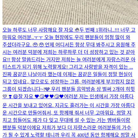
오늘 하루도 너무 사랑해요 잘 자요 🤚
두 번째 1위라니..!!! 너무 고
마워요 여러분..ㅜㅜ 오늘 현장에도 우리 팬분들이 엄청 많이 와
주셨더라구요. 🥹 🥹 언제 어디서든 항상 무대 봐주시고 응원해 주
시는 여러분 덕분에 저희는 하루하루 더 더 성장하고 있는 것 같아
요!! 항상 말씀드리는 거지만 저희는 늘 여러분에게 자랑스러운 아
티스트가 되기 위해 노력할게요! 그리고 사랑받을 자격이 있는 ...
진짜 꿈같은 나날이라 했는데 이제는 꿈같은 일들이 정말 현실이
되고 있네요,, 앞으로도 성장하는 그룹, 여러분에게 부끄럽지 않은
그룹이 되겠습니다~!🩶 우리 팬분들 음악방송 상 벌써 2개야 히힛
💛​ ❣️​ 😄​
잘 자요 🖤😴🖤🖤😴🖤
여러분 저는 인생에서 가장 아름다
운 시간을 보내고 있어요. 지금도 흘러가는 이 시간을 가장 아름다
운 시간으로 만들어줘서, 또 함께해 줘서 너무 고마워요. 정말 지
치고 힘들어도 제가 다 잊고 무대에 설 수 있는 거는 멤버들이랑
팬분들 덕분이에요 저희가 보다 더 자랑스러운 여러분들의 가수
가 될 수 있게 노력할 테니까 우리 꼭 400년 동안 함께해요 정말 사