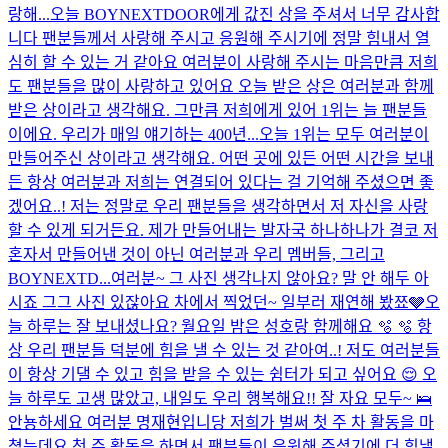
랑해...
오늘 BOYNEXTDOOR에게 값진 상을 주셔서 너무 감사합
니다 팬분들께서 사랑해 주시고 응원해 주시기에 정말 힘내서 열
심히 할 수 있는 거 같아요 여러분이 사랑해 주시는 마음만큼 저희
도 팬분들을 많이 사랑하고 있어요 오늘 받은 상은 여러분과 함께
받은 상이라고 생각해요. 그만큼 저희에게 있어 1위는 늘 팬분들
이에요. 우리가 매일 얘기하는 400년...
오늘 1위는 모두 여러분이
만들어주신 상이라고 생각해요. 어떤 곳에 있든 어떤 시간을 보내
든 항상 여러분과 저희는 연결되어 있다는 걸 기억해 주셨으면 좋
겠어요..! 저는 정말로 우리 팬분들을 생각하면서 저 자신을 사랑
할 수 있게 되거든요. 제가 만들어내는 발자국 하나하나가 결코 저
혼자서 만들어낸 것이 아닌 여러분과 우리 멤버들, 그리고
BOYNEXTD...
여러분~ 그 사진 생각나지 않아요? 말 안 해두 아
시죠 그그 사진 있잖아요 차에서 찍었던~ 일부러 재연해 봤쬬🩶
오
늘 하루는 잘 보내셨나요? 월요일 밤은 성호랑 함께해요 🫧 🫧 항
상 우리 팬분들 덕분에 힘을 낼 수 있는 것 같아여..! 저도 여러분들
이 항상 기댈 수 있고 힘을 받을 수 있는 쉼터가 되고 싶어요 😌 오
늘 하루도 고생 많았고, 내일도 우리 행복해요!! 잘 자요 모두~ 🛌
안뇽하세요 여러분 명재현입니당 저희가 벌써 첫 주 차 활동을 마
쳤는데요 첫 주 활동을 하면서 팬분들이 응원해 주셨기에 더 힘낼