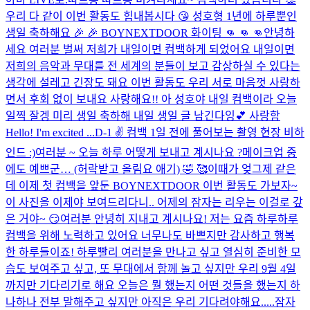
우리 다 같이 이번 활동도 힘내봅시다 😘 성호형 1년에 하루뿐인
생일 축하해요 🎉 🎉 BOYNEXTDOOR 화이팅 👊 👊 👊
안녕하
세요 여러분 벌써 저희가 내일이면 컴백하게 되었어요 내일이면
저희의 음악과 무대를 전 세계의 분들이 보고 감상하실 수 있다는
생각에 설레고 긴장도 돼요 이번 활동도 우리 서로 마음껏 사랑하
면서 후회 없이 보내요 사랑해요!! 아 성호야 내일 컴백이라 오늘
일찍 잘겡 미리 생일 축하해 내일 생일 글 남긴다잉💕 사랑함
Hello! I'm excited ...
D-1 ✌️​ 컴백 1일 전에 풀어보는 촬영 현장 비하
인드 :)
여러분 ~ 오늘 하루 어떻게 보내고 계시나요 ?
메이크업 중
에도 예쁘군… (허락받고 올림요 애기) 🤣 🥰
이때가 엊그제 같은
데 이제 첫 컴백을 앞둔 BOYNEXTDOOR 이번 활동도 가보자~
이 사진을 이제야 보여드리다니.. 어제의 잠자는 리우는 이걸로 갚
은 거야~ 😏
여러분 안녕히 지내고 계시나요! 저는 요즘 하루하루
컴백을 위해 노력하고 있어요 너무나도 바쁘지만 감사하고 행복
한 하루들이죠! 하루빨리 여러분을 만나고 싶고 열심히 준비한 모
습도 보여주고 싶고, 또 무대에서 함께 놀고 싶지만 우리 9월 4일
까지만 기다리기로 해요 오늘은 뭘 했는지 어떤 것들을 했는지 하
나하나 전부 말해주고 싶지만 아직은 우리 기다려야해요.....
잠자