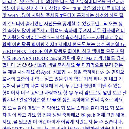
데 리우,, 몇 개월 뒤 이 의상을 다시 입고 뮤직비디오를 찍으니까
기분이 진짜 신기하고 이상했어요~~ ㅎㅎ 같은 의상 다른 머리 색
힣 WHY.. 많이 사랑해 주세요 ❣️
드디어 공개하눈 성호의 하드 털
이 :) 드디어 숨겨왔던 사진들을 공개할 수 있겠구만.. 🔥 오늘 생
일 축하도 많이 해주시고 컴백도 축하해 주셔서 너무 감사해요 너
무 사랑해요 여러분~
성호~~생일 축하한다잉~~~ 사랑하고 우리
함께 이번 활동 화이팅 하자!! 차에서 핸드폰 보는 성호 귀여워!!ㅠ
ㅠ
BOYNEXTDOOR 이번 활동도 화이팅 하고 멤버들 모두 사랑
해요 BOYNEXTDOOR 2night 기획해 주신 M2 선생님들도 감사
합니다 🥲 🥲 🥲 성호형 생일 축하해요 🖤 마지막으로 우리 팬분
들 제일 사랑해요 😏
Ayo!! 성호형 ~~ 생일 축하해!! 🥳 🥳 맏형으
로서의 고충이나 힘든 점도 있을 텐데 힘든 기색 하나 안 내고 기
둥처럼 굳건히 나를 지탱해 줘서, 누구보다 편안히 기댈 수 있는
형이어서 너무 고맙고 사랑해요 형 😁 우리 앞으로도 앞만 보고 달
립시다!! 열정열정열정!!!! ❤️
형 생일 축하해요 빨리 숙소로 와요
형 오늘 같이 맛있는 거 먹어요 형 오늘 스케줄 같이 가요 형 오늘
차 같이 타고 가요 형 진짜 생일 축하해요 😘 ps. h 어깨 그만 넓어
져요 .
곧 있으면 이 어린아이가 어떻게 자랐는지 볼 수 있습니다.
아마 LIVE로.
따르릉 따르릉 비켜나세요~ 컴백하러 왔습니다 👏