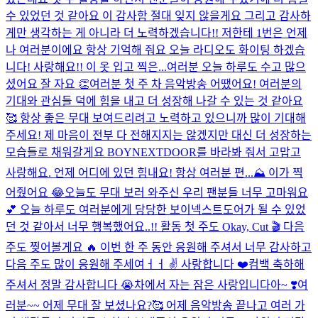
수 있었던 것 같아요 이 감사함 절대 잊지 않을게요 그리고 감사하
게만 생각하는 게 아니라 더 노력하겠습니다!! 저한테 1번은 언제
나 여러분이에요 항상 기억해 줘요 오늘 라디오도 화이팅 하겠습
니다! 사랑해요!! 이 옷 입고 찍은...
여러분 오늘 하루도 수고 많으
셨어요 잘 자요 👏
여러분 첫 주 차 음악방송 어땠어요! 여러분의
기대와 관심들 덕에 힘을 내고 더 성장해 나갈 수 있는 것 같아요
🥰 항상 좋은 무대 보여드리려고 노력하고 있으니까 많이 기대해
주세요! 제 마음이 전부 다 전해지지는 않겠지만 대신 더 성장하는
모습들로 채워갈게요 BOYNEXTDOOR를 바라봐 줘서 고맙고
사랑해요. 언제 어디에 있던 힘내요! 항상 여러분 편...
⛰️ 이가 찍
어줬어요 😂
오늘도 무대 보러 와주신 우리 팬분들 너무 고마워요
💕 오늘 하루도 여러분에게 당당한 보이넥스트도어가 될 수 있었
던 것 같아서 너무 행복했어요..!! 활동 첫 주도 Okay, Cut 🎬 다음
주도 찢어볼게요 🔥 이번 한 주 동안 응원해 주셔서 너무 감사하고
다음 주도 많이 응원해 주세여ㅓㅓ ✌️ 사랑합니다 ❤️
컴백 축하해
주셔서 정말 감사합니다 😭
차에서 자는 잠은 사랑입니다아~ ❣️
여
러분~~ 어제 무대 잘 보셨나요?🥰 어제 음악방송 끝나고 여러 가