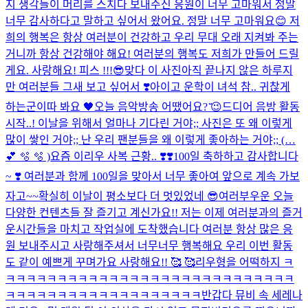
지 생각들이 머리를 스치다 보내주신 응원이 너무 고마워서 정말
너무 감사하다고 말하고 싶어서 왔어요. 정말 너무 고마워요😊 저
희의 행복은 항상 여러분이 건강하고 우리 무대 오래 지켜봐 주는
거니까 항상 건강해야 해요! 여러분의 행복도 저희가 만들어 드릴
게요. 사랑해요! 피스 !!!😎
맞다 이 사진
아직 끝나지 않은 하루지
만 여러분들 그새 보고 싶어서 ❣️
아이고 운학이 녀석 참.. 귀찮게
하는군
이따 봐요 🖤
오늘 음악방송 어땠어요? ̆̈😉
드디어 음방 활동
시작..! 이날을 위해서 얼마나 기다린 거야;; 사진은 또 왜 이렇게
많이 쌓인 거야;; 난 우리 팬분들을 왜 이렇게 좋아하는 거야;; (…
💕 🫧 🫧 )
요즘 이리우 사복 근황.. ❣️❣️
100일 축하하고 감사합니다
~ ❣️ 여러분과 함께 100일을 맞아서 너무 좋아여 앞으로 계속 가보
자고~~
확실히 이날이 평소보다 더 멋있었네 😎
여러부우운 오늘
다양한 컨텐츠들 잘 즐기고 계신가요!! 저는 이제 여러분과의 즐거
운시간들을 마치고 작업실에 도착했습니다 여러분 항상 많은 응
원 보내주시고 사랑해주셔서 너무너무 행복해요 우리 이번 활동
도 같이 예쁘게 꾸며가요 사랑해요!! 🥰 🥰
리우형을 어떡하지 ㅋ
ㅋㅋㅋㅋㅋㅋㅋㅋㅋㅋㅋㅋㅋㅋㅋㅋㅋㅋㅋㅋㅋㅋㅋㅋㅋㅋㅋㅋ
ㅋㅋㅋㅋㅋㅋㅋㅋㅋㅋㅋㅋㅋㅋㅋㅋㅋㅋㅋ
반갑다 뮤비 속 세레나