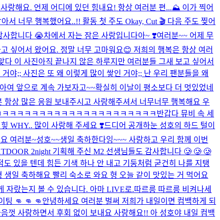
랑해요. 언제 어디에 있던 힘내요! 항상 여러분 편...
⛰️ 이가 찍어
 행복했어요..!! 활동 첫 주도 Okay, Cut 🎬 다음 주도 찢어
감사합니다 😭
차에서 자는 잠은 사랑입니다아~ ❣️
여러분~~ 어제 무
고 싶어서 왔어요. 정말 너무 고마워요😊 저희의 행복은 항상 여러
맞다 이 사진
아직 끝나지 않은 하루지만 여러분들 그새 보고 싶어서
거야;; 사진은 또 왜 이렇게 많이 쌓인 거야;; 난 우리 팬분들을 왜
 좋아여 앞으로 계속 가보자고~~
확실히 이날이 평소보다 더 멋있었네
분 항상 많은 응원 보내주시고 사랑해주셔서 너무너무 행복해요 우
ㅋㅋㅋㅋㅋㅋㅋㅋㅋㅋㅋㅋㅋㅋㅋㅋㅋㅋㅋㅋㅋㅋ
반갑다 뮤비 속 세
WHY.. 많이 사랑해 주세요 ❣️
드디어 공개하눈 성호의 하드 털이
해요 여러분~
성호~~생일 축하한다잉~~~ 사랑하고 우리 함께 이번
OR 2night 기획해 주신 M2 선생님들도 감사합니다 🥲 🥲 🥲
힘든 점도 있을 텐데 힘든 기색 하나 안 내고 기둥처럼 굳건히 나를 지탱
형 생일 축하해요 빨리 숙소로 와요 형 오늘 같이 맛있는 거 먹어요
 자랐는지 볼 수 있습니다. 아마 LIVE로.
따르릉 따르릉 비켜나세
 👊 👊 👊
안녕하세요 여러분 벌써 저희가 내일이면 컴백하게 되
음껏 사랑하면서 후회 없이 보내요 사랑해요!! 아 성호야 내일 컴백