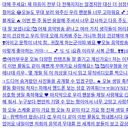
대해 주세요! 제 마음이 전부 다 전해지지는 않겠지만 대신 더 성장하
줬어요 😂
오늘도 무대 보러 와주신 우리 팬분들 너무 고마워요 💕 오
볼게요 🔥 이번 한 주 동안 응원해 주셔서 너무 감사하고 다음 주도
대 잘 보셨나요?🥰 어제 음악방송 끝나고 여러 가지 생각들이 머
분이 건강하고 우리 무대 오래 지켜봐 주는 거니까 항상 건강해야 해요
❣️
아이고 운학이 녀석 참.. 귀찮게 하는군
이따 봐요 🖤
오늘 음악방송 어
이렇게 좋아하는 거야;; (… 💕 🫧 🫧 )
요즘 이리우 사복 근황.. ❣️❣️
1
😎
여러부우운 오늘 다양한 컨텐츠들 잘 즐기고 계신가요!! 저는
리 이번 활동도 같이 예쁘게 꾸며가요 사랑해요!! 🥰 🥰
리우형을 
레나데 리우,, 몇 개월 뒤 이 의상을 다시 입고 뮤직비디오를 찍으니까
:) 드디어 숨겨왔던 사진들을 공개할 수 있겠구만.. 🔥 오늘 생
활동 화이팅 하자!! 차에서 핸드폰 보는 성호 귀여워!!ㅠㅠ
BOYNE
성호형 생일 축하해요 🖤 마지막으로 우리 팬분들 제일 사랑해요 
해 줘서, 누구보다 편안히 기댈 수 있는 형이어서 너무 고맙고 사랑해요
형 오늘 스케줄 같이 가요 형 오늘 차 같이 타고 가요 형 진짜 생일 축하
요~ 컴백하러 왔습니다 👏 우리 다 같이 이번 활동도 힘내봅시다 😘 성
었어요 내일이면 저희의 음악과 무대를 전 세계의 분들이 보고 감상