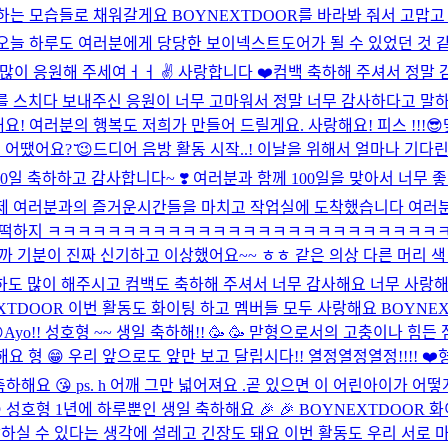
는 모습들로 채워갈게요 BOYNEXTDOOR를 바라봐 줘서 고맙고 사
늘 하루도 여러분에게 당당한 보이넥스트도어가 될 수 있었던 것 같아서 너무
 많이 응원해 주세여ㅓㅓ ✌️ 사랑합니다 ❤️
컴백 축하해 주셔서 정말 
리를 스치다 보내주신 응원이 너무 고마워서 정말 너무 감사하다고 말하
! 여러분의 행복도 저희가 만들어 드릴게요. 사랑해요! 피스 !!!😎
땠어요? ̆̈😉
드디어 음방 활동 시작..! 이날을 위해서 얼마나 기다린 
00일 축하하고 감사합니다~ ❣️ 여러분과 함께 100일을 맞아서 너무
 이제 여러분과의 즐거운시간들을 마치고 작업실에 도착했습니다 여러
어떡하지 ㅋㅋㅋㅋㅋㅋㅋㅋㅋㅋㅋㅋㅋㅋㅋㅋㅋㅋㅋㅋㅋㅋㅋㅋㅋㅋ
 기분이 진짜 신기하고 이상했어요~~ ㅎㅎ 같은 의상 다른 머리 색 힣 
일 축하도 많이 해주시고 컴백도 축하해 주셔서 너무 감사해요 너무 사랑
XTDOOR 이번 활동도 화이팅 하고 멤버들 모두 사랑해요 BOYNEXTDO

Ayo!! 성호형 ~~ 생일 축하해!! 🥳 🥳 맏형으로서의 고충이나 
 형 😁 우리 앞으로도 앞만 보고 달립시다!! 열정열정열정!!!! ❤️
해요 😘 ps. h 어깨 그만 넓어져요 .
곧 있으면 이 어린아이가 어떻게
호형 1년에 하루뿐인 생일 축하해요 🎉 🎉 BOYNEXTDOOR 화이팅
하실 수 있다는 생각에 설레고 긴장도 돼요 이번 활동도 우리 서로 마