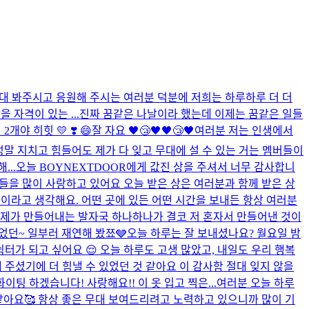
상 무대 봐주시고 응원해 주시는 여러분 덕분에 저희는 하루하루 더 더
자격이 있는 ...
진짜 꿈같은 나날이라 했는데 이제는 꿈같은 일들
힛 💛​ ❣️​ 😄​
잘 자요 🖤😴🖤🖤😴🖤
여러분 저는 인생에서
정말 지치고 힘들어도 제가 다 잊고 무대에 설 수 있는 거는 멤버들이
..
오늘 BOYNEXTDOOR에게 값진 상을 주셔서 너무 감사합니
들을 많이 사랑하고 있어요 오늘 받은 상은 여러분과 함께 받은 상
이라고 생각해요. 어떤 곳에 있든 어떤 시간을 보내든 항상 여러분
. 제가 만들어내는 발자국 하나하나가 결코 저 혼자서 만들어낸 것이
었던~ 일부러 재연해 봤쬬🩶
오늘 하루는 잘 보내셨나요? 월요일 밤
 쉼터가 되고 싶어요 😌 오늘 하루도 고생 많았고, 내일도 우리 행복
주셨기에 더 힘낼 수 있었던 것 같아요 이 감사함 절대 잊지 않을
 하겠습니다! 사랑해요!! 이 옷 입고 찍은...
여러분 오늘 하루
 같아요🥰 항상 좋은 무대 보여드리려고 노력하고 있으니까 많이 기