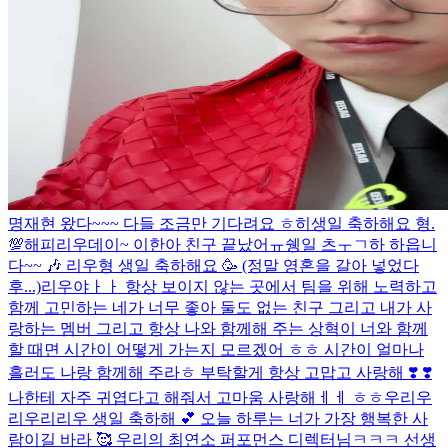
명재현 왔다~~~ 다들 조금만 기다려요 ㅎ히
생일 축하해요 형.
💯
해피리우데이~ 이한아 친구 끝났어ㅠ
쉥일 츠ㅜㄱ하 하읍니
다~~ 🎶 리우형 생일 축하해요 🥳 (정말 영혼을 갈아 넣었다
후...)
리우야ㅏㅏ 항상 보이지 않는 곳에서 팀을 위해 노력하고
함께 고민하는 네가 너무 좋아 둘도 없는 친구 그리고 내가 사
랑하는 멤버 그리고 항상 나와 함께해 주는 상혁이 너와 함께
할 때면 시간이 어떻게 가는지 모르겠어 ㅎㅎ 시간이 얼마나
흘러도 나랑 함께해 주라ㅎ 부탁할게 항상 고맙고 사랑해 ❣️ ❣️
나한테 자주 귀엽다고 해줘서 고마움 사랑해ㅔㅔ ㅎㅎ
우리우
리우리리우 생일 축하해 💕 오늘 하루는 너가 가장 행복한 사
람이길 바라 🥰 우리의 최연소 퍼포먼스 디렉터님ㅋㅋㅋ 선생