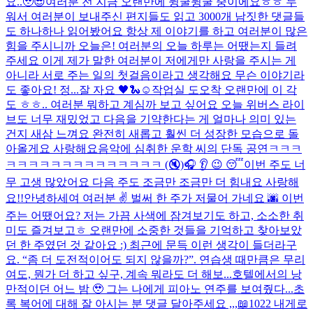
요..🥹😎
여러분 전 지금 오랜만에 뒹굴뒹굴 중이에요ㅎㅎ 누
워서 여러분이 보내주신 편지들도 읽고 3000개 남짓한 댓글들
도 하나하나 읽어봤어요 항상 제 이야기를 하고 여러분이 많은
힘을 주시니까 오늘은! 여러분의 오늘 하루는 어땠는지 들려
주세요 이게 제가 말한 여러분이 저에게만 사랑을 주시는 게
아니라 서로 주는 일의 첫걸음이라고 생각해요 무슨 이야기라
도 좋아요! 정...
잘 자요 🖤🐍☺️
작업실 도오착 오랜만에 이 각
도 ㅎㅎ.. 여러분 뭐하고 계심까 보고 싶어요 오늘 위버스 라이
브도 너무 재밌었고 다음을 기약한다는 게 얼마나 의미 있는
건지 새삼 느껴요 완전히 새롭고 훨씬 더 성장한 모습으로 돌
아올게요 사랑해요
음악에 심취한 운학 씨의 단독 공연ㅋㅋㅋ
ㅋㅋㅋㅋㅋㅋㅋㅋㅋㅋㅋㅋㅋㅋ (🔇)
🎧 👂 😉 😴
이번 주도 너
무 고생 많았어요 다음 주도 조금만 조금만 더 힘내요 사랑해
요!!
안녕하세여 여러분 ✌️ 벌써 한 주가 저물어 가네요 🌆 이번
주는 어땠어요? 저는 가끔 사색에 잠겨보기도 하고, 소소한 취
미도 즐겨보고ㅎ 오랜만에 소중한 것들을 기억하고 찾아보았
던 한 주였던 것 같아요 :) 최근에 문득 이런 생각이 들더라구
요. “좀 더 도전적이어도 되지 않을까?”. 연습생 때만큼은 무리
여도, 뭔가 더 하고 싶구, 계속 뭐라도 더 해보...
호텔에서의 낭
만적이던 어느 밤 🥹 그는 나에게 피아노 연주를 보여줬다...
초
록 복어에 대해 잘 아시는 분 댓글 달아주세요 ,,,📖
1022 내게로