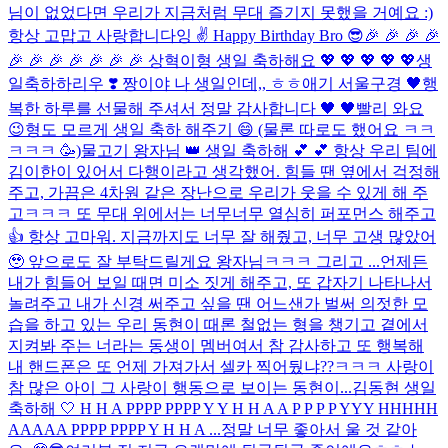
님이 없었다면 우리가 지금처럼 무대 즐기지 못했을 거예요 :)
항상 고맙고 사랑합니다잉 ✌️ Happy Birthday Bro 😎
🎉 🎉 🎉 🎉
🎉 🎉 🎉 🎉 🎉 🎉 🎉 상혁이형 생일 축하해요 💖 💖 💖 💖 💖
생
일축하하리우 ❣️ 짱이야 나 생일인데,, ㅎㅎ
애기 서울구경 🖤
행
복한 하루를 선물해 주셔서 정말 감사합니다 🖤 🖤
빨리 와요
😉
형도 모르게 생일 축하 해주기 😄 (물론 따로도 했어요 ㅋㅋ
ㅋㅋㅋ 🥳)
물고기 왕자님 👑 생일 축하해 💕 💕 항상 우리 팀에
김이한이 있어서 다행이라고 생각했어. 힘들 땐 옆에서 걱정해
주고, 가끔은 4차원 같은 장난으로 우리가 웃을 수 있게 해 주
고ㅋㅋㅋ 또 무대 위에서는 너무너무 열심히 퍼포먼스 해주고
👍 항상 고마워. 지금까지도 너무 잘 해줬고, 너무 고생 많았어
🥹 앞으로도 잘 부탁드릴게요 왕자님ㅋㅋㅋ 그리고 ...
언제든
내가 힘들어 보일 때면 미소 짓게 해주고, 또 갑자기 나타나서
놀려주고 내가 신경 써주고 싶을 땐 어느샌가 벌써 의젓한 모
습을 하고 있는 우리 동현이 때론 철없는 형을 챙기고 곁에서
지켜봐 주는 너라는 동생이 멤버여서 참 감사하고 또 행복해
내 핸드폰은 또 언제 가져가서 셀카 찍어뒀냐??ㅋㅋㅋ 사랑이
참 많은 아이 그 사랑이 행동으로 보이는 동현이...
김동현 생일
축하해 🤍 H H A PPPP PPPP Y Y H H A A P P P P YYY HHHHH
AAAAA PPPP PPPP Y H H A ...
정말 너무 좋아서 울 것 같아