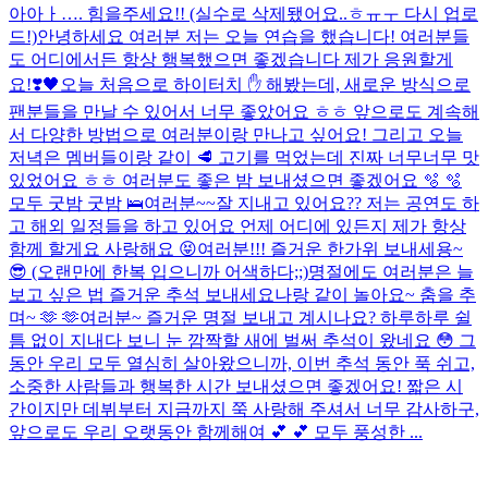
아아ㅏ…. 힘을주세요!! (실수로 삭제됐어요..ㅎㅠㅜ 다시 업로
드!)
안녕하세요 여러분 저는 오늘 연습을 했습니다! 여러분들
도 어디에서든 항상 행복했으면 좋겠습니다 제가 응원할게
요!
❣️
🖤
오늘 처음으로 하이터치 ✋ 해봤는데, 새로운 방식으로
팬분들을 만날 수 있어서 너무 좋았어요 ㅎㅎ 앞으로도 계속해
서 다양한 방법으로 여러분이랑 만나고 싶어요! 그리고 오늘
저녁은 멤버들이랑 같이 🥩 고기를 먹었는데 진짜 너무너무 맛
있었어요 ㅎㅎ 여러분도 좋은 밤 보내셨으면 좋겠어요 🫧 🫧
모두 굿밤 굿밤 🛌
여러분~~잘 지내고 있어요?? 저는 공연도 하
고 해외 일정들을 하고 있어요 언제 어디에 있든지 제가 항상
함께 할게요 사랑해요 😝
여러분!!! 즐거운 한가위 보내세용~
😎 (오랜만에 한복 입으니까 어색하다;;)
명절에도 여러분은 늘
보고 싶은 법 즐거운 추석 보내세요
나랑 같이 놀아요~ 춤을 추
며~ 🫶 🫶
여러분~ 즐거운 명절 보내고 계시나요? 하루하루 쉴
틈 없이 지내다 보니 눈 깜짝할 새에 벌써 추석이 왔네요 😳 그
동안 우리 모두 열심히 살아왔으니까, 이번 추석 동안 푹 쉬고,
소중한 사람들과 행복한 시간 보내셨으면 좋겠어요! 짧은 시
간이지만 데뷔부터 지금까지 쭉 사랑해 주셔서 너무 감사하구,
앞으로도 우리 오랫동안 함께해여 💕 💕 모두 풍성한 ...