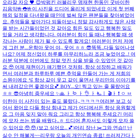
오라
잘 자요 🖤 😉
박펌킨 러블리우 명재현 한동민 굿바이한
김음악
🤟👅🤟
이 사진을 드디어 올리게 되었네요 이게 첫 번째
해외 일정을 다녀왔을 때인데 벌써 많은 팬분들을 찾아뵈었어
요. 추억들을 쌓아가다 되돌아보니 정말 감사하게도 많은 사랑
을 받는 시간들이었던 것 같아요 힘든 일도 있고 행복한 일도
있을 거라고 생각합니다. 여러분이 힘이 들 때나 행복할 때 생
각나는 사람이 제가 될 수 있도록 할게요! 여러분이 먼저 저에
게 그런 분...
운학아 웃어 야,, 웃어 ㅎㅎ 😎
똑똑..다들 일어나셨
나요? 어제 정신없이 하루를 마무리하느라 조금 늦었어요..! 여
러분 덕분에 이번에도 정말 멋진 상을 받을 수 있었던 것 같아
요 🥹 어제 재현이가 얘기했던 것처럼, 항상 성장하고 배워가
면서 여러분과 하루하루 예쁜 추억을 만들어 가는 게 저희의
소원이에요 🫧 항상 같이 웃고 같이 울면서 우리만의 이야기를
써 내려갔으면 좋겠어요💕 BOY...
오! 찍고 있는 줄 몰랐어요
ㅎㅎ 😎
아녕히 줌우세요 ✨
🙏 ㅏ 🪱 ㅏ 👌 ㅏ 🫷ㅣ 🎬ㅏ ❗ ㅇ ㅂ
이한아 이 사진이 있는 줄도 몰랐다,,ㅋㅋㅋㅋ
여러분 보고 싶
어서 왔어요 다들 항상 힘내고 제가 어디에서든 항상 응원할게
요 그 마음 잊지 말아 줘요 그리고 항상 행복해 주세요
긴 머리
에 모자 쓰는 법을 배웠다..ㅎ 드디어 혼자서도 이렇게 모자 쓸
수 있어요 🥹 🥹 (보고 싶어요.. 💕)
머리 장난 ✂️
그와 연습!! 난
실수 안 해볼게~~
리우랑 오늘의 개인연습 종료! 쓰러져간다ㅏ