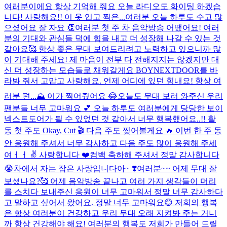
여러분이에요 항상 기억해 줘요 오늘 라디오도 화이팅 하겠습
니다! 사랑해요!! 이 옷 입고 찍은...
여러분 오늘 하루도 수고 많
으셨어요 잘 자요 👏
여러분 첫 주 차 음악방송 어땠어요! 여러
분의 기대와 관심들 덕에 힘을 내고 더 성장해 나갈 수 있는 것
같아요🥰 항상 좋은 무대 보여드리려고 노력하고 있으니까 많
이 기대해 주세요! 제 마음이 전부 다 전해지지는 않겠지만 대
신 더 성장하는 모습들로 채워갈게요 BOYNEXTDOOR를 바
라봐 줘서 고맙고 사랑해요. 언제 어디에 있던 힘내요! 항상 여
러분 편...
⛰️ 이가 찍어줬어요 😂
오늘도 무대 보러 와주신 우리
팬분들 너무 고마워요 💕 오늘 하루도 여러분에게 당당한 보이
넥스트도어가 될 수 있었던 것 같아서 너무 행복했어요..!! 활
동 첫 주도 Okay, Cut 🎬 다음 주도 찢어볼게요 🔥 이번 한 주 동
안 응원해 주셔서 너무 감사하고 다음 주도 많이 응원해 주세
여ㅓㅓ ✌️ 사랑합니다 ❤️
컴백 축하해 주셔서 정말 감사합니다
😭
차에서 자는 잠은 사랑입니다아~ ❣️
여러분~~ 어제 무대 잘
보셨나요?🥰 어제 음악방송 끝나고 여러 가지 생각들이 머리
를 스치다 보내주신 응원이 너무 고마워서 정말 너무 감사하다
고 말하고 싶어서 왔어요. 정말 너무 고마워요😊 저희의 행복
은 항상 여러분이 건강하고 우리 무대 오래 지켜봐 주는 거니
까 항상 건강해야 해요! 여러분의 행복도 저희가 만들어 드릴