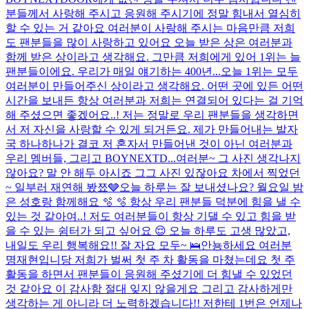
분들께서 사랑해 주시고 응원해 주시기에 정말 힘내서 열심히
할 수 있는 거 같아요 여러분이 사랑해 주시는 마음만큼 저희
도 팬분들을 많이 사랑하고 있어요 오늘 받은 상은 여러분과
함께 받은 상이라고 생각해요. 그만큼 저희에게 있어 1위는 늘
팬분들이에요. 우리가 매일 얘기하는 400년...
오늘 1위는 모두
여러분이 만들어주신 상이라고 생각해요. 어떤 곳에 있든 어떤
시간을 보내든 항상 여러분과 저희는 연결되어 있다는 걸 기억
해 주셨으면 좋겠어요..! 저는 정말로 우리 팬분들을 생각하면
서 저 자신을 사랑할 수 있게 되거든요. 제가 만들어내는 발자
국 하나하나가 결코 저 혼자서 만들어낸 것이 아닌 여러분과
우리 멤버들, 그리고 BOYNEXTD...
여러분~ 그 사진 생각나지
않아요? 말 안 해두 아시죠 그그 사진 있잖아요 차에서 찍었던
~ 일부러 재연해 봤쬬🩶
오늘 하루는 잘 보내셨나요? 월요일 밤
은 성호랑 함께해요 🫧 🫧 항상 우리 팬분들 덕분에 힘을 낼 수
있는 것 같아여..! 저도 여러분들이 항상 기댈 수 있고 힘을 받
을 수 있는 쉼터가 되고 싶어요 😌 오늘 하루도 고생 많았고,
내일도 우리 행복해요!! 잘 자요 모두~ 🛌
안뇽하세요 여러분
명재현입니당 저희가 벌써 첫 주 차 활동을 마쳤는데요 첫 주
활동을 하면서 팬분들이 응원해 주셨기에 더 힘낼 수 있었던
것 같아요 이 감사함 절대 잊지 않을게요 그리고 감사하게만
생각하는 게 아니라 더 노력하겠습니다!! 저한테 1번은 언제나