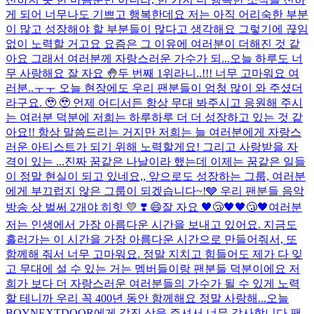
게 되어 너무나도 기쁘고 행복한데요 저는 아직 어리숙한 부분
이 많고 성장해야 할 부분들이 많다고 생각해요 그렇기에 끊임
없이 노력할 거고요 요즘은 그 이유에 여러분이 더해진 것 같
아요 그래서 여러분께 자랑스러운 가수가 되...
오늘 하루도 너
무 사랑해요 잘 자요 🤚
두 번째 1위라니..!!! 너무 고마워요 여
러분..ㅜㅜ 오늘 현장에도 우리 팬분들이 엄청 많이 와 주셨더
라구요. 🥹 🥹 언제 어디서든 항상 무대 봐주시고 응원해 주시
는 여러분 덕분에 저희는 하루하루 더 더 성장하고 있는 것 같
아요!! 항상 말씀드리는 거지만 저희는 늘 여러분에게 자랑스
러운 아티스트가 되기 위해 노력할게요! 그리고 사랑받을 자
격이 있는 ...
진짜 꿈같은 나날이라 했는데 이제는 꿈같은 일들
이 정말 현실이 되고 있네요,, 앞으로도 성장하는 그룹, 여러분
에게 부끄럽지 않은 그룹이 되겠습니다~!🩶 우리 팬분들 음악
방송 상 벌써 2개야 히힛 💛​ ❣️​ 😄​
잘 자요 🖤😴🖤🖤😴🖤
여러분
저는 인생에서 가장 아름다운 시간을 보내고 있어요. 지금도
흘러가는 이 시간을 가장 아름다운 시간으로 만들어줘서, 또
함께해 줘서 너무 고마워요. 정말 지치고 힘들어도 제가 다 잊
고 무대에 설 수 있는 거는 멤버들이랑 팬분들 덕분이에요 저
희가 보다 더 자랑스러운 여러분들의 가수가 될 수 있게 노력
할 테니까 우리 꼭 400년 동안 함께해요 정말 사랑해...
오늘
BOYNEXTDOOR에게 값진 상을 주셔서 너무 감사합니다 팬