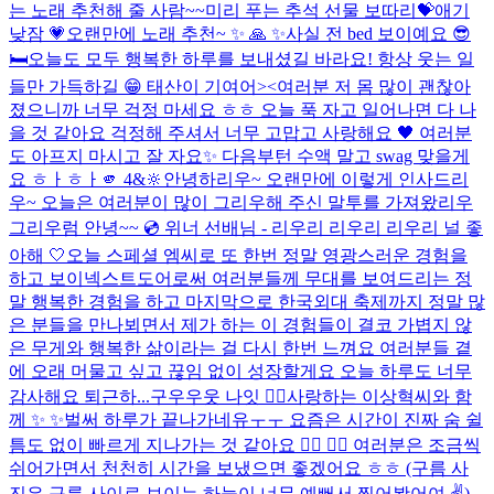
는 노래 추천해 줄 사람~~
미리 푸는 추석 선물 보따리💝
애기
낮잠 💗
오랜만에 노래 추천~ ✨ 🙏 ✨
사실 전 bed 보이예요 😎
🛏️
오늘도 모두 행복한 하루를 보내셨길 바라요! 항상 웃는 일
들만 가득하길 😁 태산이 기여어><
여러분 저 몸 많이 괜찮아
졌으니까 너무 걱정 마세요 ㅎㅎ 오늘 푹 자고 일어나면 다 나
을 것 같아요 걱정해 주셔서 너무 고맙고 사랑해요 🖤 여러분
도 아프지 마시고 잘 자요✨ 다음부턴 수액 말고 swag 맞을게
요 ㅎㅏㅎㅏ
🫵 4&🔆
안녕하리우~ 오랜만에 이렇게 인사드리
우~ 오늘은 여러분이 많이 그리우해 주신 말투를 가져왔리우
그리우럼 안녕~~ 💿 위너 선배님 - 리우리 리우리 리우리 널 좋
아해 🤍
오늘 스페셜 엠씨로 또 한번 정말 영광스러운 경험을
하고 보이넥스트도어로써 여러분들께 무대를 보여드리는 정
말 행복한 경험을 하고 마지막으로 한국외대 축제까지 정말 많
은 분들을 만나뵈면서 제가 하는 이 경험들이 결코 가볍지 않
은 무게와 행복한 삶이라는 걸 다시 한번 느껴요 여러분들 곁
에 오래 머물고 싶고 끊임 없이 성장할게요 오늘 하루도 너무
감사해요 퇴근하...
구우우웃 나잇 😵‍💫
사랑하는 이상혁씨와 함
께 ✨ ✨
벌써 하루가 끝나가네유ㅜㅜ 요즘은 시간이 진짜 숨 쉴
틈도 없이 빠르게 지나가는 것 같아요 😶‍🌫️ 😶‍🌫️ 여러분은 조금씩
쉬어가면서 천천히 시간을 보냈으면 좋겠어요 ㅎㅎ (구름 사
진은 구름 사이로 보이는 하늘이 너무 예뻐서 찍어봤어여 ✌️)