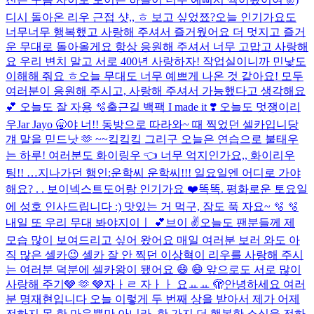
디시 돌아온 리우 근접 샷,, ㅎ 보고 싶었쬬?
오늘 인기가요도
너무너무 행복했고 사랑해 주셔서 즐거웠어요 더 멋지고 즐거
운 무대로 돌아올게요 항상 응원해 주셔서 너무 고맙고 사랑해
요 우리 변치 말고 서로 400년 사랑하자! 작업실이니까 민낯도
이해해 줘요 ㅎ
오늘 무대도 너무 예쁘게 나온 것 같아요! 모두
여러분이 응원해 주시고, 사랑해 주셔서 가능했다고 생각해요
💕​ 오늘도 잘 자용 🫧​
출근길 백팩 I made it ❣️ 오늘도 멋쟁이리
우
Jar Jayo 🥱
야 너!! 동방으로 따라와~ 때 찍었던 셀카입니당
걔 말을 믿드낫 🫶 ~~킼킼킼 그리구 오늘은 연습으로 불태우
는 하루! 여러분도 화이링우 👈 너무 억지인가요,, 화이리우
팅!! …
지나가던 행인:운학씨 운학씨!!! 일요일엔 어디로 가야
해요? . . 보이넥스트도어랑 인기가요 ❤️
똑똑. 평화로운 토요일
에 성호 인사드립니다 :) 맛있는 거 먹구, 잠도 푹 자요~ 🫧 🫧
내일 또 우리 무대 봐야지이ㅣ 💕
브이 ✌️
오늘도 팬분들께 제
모습 많이 보여드리고 싶어 왔어요 매일 여러분 보러 와도 아
직 많은 셀카😉 셀카 잘 안 찍던 이상혁이 리우를 사랑해 주시
는 여러분 덕분에 셀카왕이 됐어요 😄 😄 앞으로도 서로 많이
사랑해 주기🩶 🫶 🩶
자ㅏㄹ 자ㅏㅏ 요ㅛㅛ 🫣
안녕하세요 여러
분 명재현입니다 오늘 이렇게 두 번째 상을 받아서 제가 어제
전하지 못 한 마음뿐만 아니라, 한 가지 더 행복한 소식을 전하