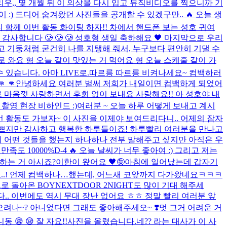
우,, 몇 개월 뒤 이 의상을 다시 입고 뮤직비디오를 찍으니까 기
:) 드디어 숨겨왔던 사진들을 공개할 수 있겠구만.. 🔥 오늘 생
 함께 이번 활동 화이팅 하자!! 차에서 핸드폰 보는 성호 귀여
 감사합니다 🥲 🥲 🥲 성호형 생일 축하해요 🖤 마지막으로 우리
안 내고 기둥처럼 굳건히 나를 지탱해 줘서, 누구보다 편안히 기댈 수
 와요 형 오늘 같이 맛있는 거 먹어요 형 오늘 스케줄 같이 가
있습니다. 아마 LIVE로.
따르릉 따르릉 비켜나세요~ 컴백하러
 👊
안녕하세요 여러분 벌써 저희가 내일이면 컴백하게 되었어
 마음껏 사랑하면서 후회 없이 보내요 사랑해요!! 아 성호야 내
는 촬영 현장 비하인드 :)
여러분 ~ 오늘 하루 어떻게 보내고 계시
번 활동도 가보자~ 이 사진을 이제야 보여드리다니.. 어제의 잠자
바쁘지만 감사하고 행복한 하루들이죠! 하루빨리 여러분을 만나고
지 어떤 것들을 했는지 하나하나 전부 말해주고 싶지만 아직은 우
만족도 10000%
D-4 🔥 오늘 날씨가 너무 좋아여 :) 그리고 저는
하는 거 아시죠?
이한이 왔어요 🖤🤪
아침에 일어났는데 갑자기
요..! 언제 컴백하나…했는데, 어느새 코앞까지 다가왔네요ㅋㅋㅋ
 돌아온 BOYNEXTDOOR 2NIGHT도 많이 기대 해주세
.. 이번에도 역시 무대 장난 없어요 ㅎㅎ 정말 빨리 여러분 앞
려나~? 아니었다면 그래도 좋아해주세오~ ❣️
멋 그거 어려운 거
 😪 잘 자요!!
사진을 올렸습니다.
네?? 라는 대사가 이 사