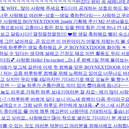
ㅋㅋㅋㅋㅋㅋㅋㅋㅋㅋㅋㅋㅋㅋㅋㅋㅋ
반갑다 뮤비 속 세레나데 리
 WHY.. 많이 사랑해 주세요 ❣️
드디어 공개하눈 성호의 하드 털이 
 너무 사랑해요 여러분~
성호~~생일 축하한다잉~~~ 사랑하고 우리
사랑해요 BOYNEXTDOOR 2night 기획해 주신 M2 선생님들도
 🥳 맏형으로서의 고충이나 힘든 점도 있을 텐데 힘든 기색 하나 
고 달립시다!! 열정열정열정!!!! ❤️
형 생일 축하해요 빨리 숙소로
어깨 그만 넓어져요 .
곧 있으면 이 어린아이가 어떻게 자랐는지 볼 수 
 하루뿐인 생일 축하해요 🎉 🎉 BOYNEXTDOOR 화이팅 👊 👊
하실 수 있다는 생각에 설레고 긴장도 돼요 이번 활동도 우리 서로
함 Hello! I'm excited ...
D-1 ✌️​ 컴백 1일 전에 풀어보
이때가 엊그제 같은데 이제 첫 컴백을 앞둔 BOYNEXTDOOR 이
! 저는 요즘 하루하루 컴백을 위해 노력하고 있어요 너무나도 
놀고 싶지만 우리 9월 4일까지만 기다리기로 해요 오늘은 뭘 했는
으면 ~~ 오늘 하루가 손톱만큼도 의미 없어 😎
마음에 듭니다~~~ 
​ 오늘도 리우로 가득한 하루 보내기
여러분 잘 자요~ 제가 많이 사랑
~? :) 하루하루 바쁘게 살다 보니 어느새 컴백이 다음 주더라구
요ㅎㅎ 그럼 남은 하루도 편안하게 보내용- 💕 아..! 새 시즌으로
비 중이에요 😁 어제 엠투 예고편이 나왔던데 기대하셔도 좋습니다
고 싶어요.. 사랑해요!! 😘
이 착으로 셀카도 기다리신 분 계셨으
쁠 수 있는 것도 여러분 덕분이고 여러분을 위해서예요 사랑합니동 