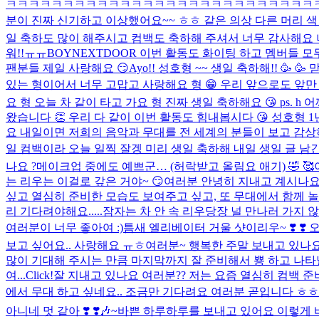
ㅋㅋㅋㅋㅋㅋㅋㅋㅋㅋㅋㅋㅋㅋㅋㅋㅋㅋㅋㅋㅋㅋㅋㅋㅋㅋㅋ
분이 진짜 신기하고 이상했어요~~ ㅎㅎ 같은 의상 다른 머리 색 힣
일 축하도 많이 해주시고 컴백도 축하해 주셔서 너무 감사해요
워!!ㅠㅠ
BOYNEXTDOOR 이번 활동도 화이팅 하고 멤버들 모두 
팬분들 제일 사랑해요 😏
Ayo!! 성호형 ~~ 생일 축하해!! 
있는 형이어서 너무 고맙고 사랑해요 형 😁 우리 앞으로도 앞만 보
요 형 오늘 차 같이 타고 가요 형 진짜 생일 축하해요 😘 ps. h 
왔습니다 👏 우리 다 같이 이번 활동도 힘내봅시다 😘 성호형 1년에
요 내일이면 저희의 음악과 무대를 전 세계의 분들이 보고 감상
일 컴백이라 오늘 일찍 잘겡 미리 생일 축하해 내일 생일 글 남긴다잉💕 사랑
나요 ?
메이크업 중에도 예쁘군… (허락받고 올림요 애기) 🤣 🥰
는 리우는 이걸로 갚은 거야~ 😏
여러분 안녕히 지내고 계시나요
싶고 열심히 준비한 모습도 보여주고 싶고, 또 무대에서 함께 
리 기다려야해요.....
잠자는 차 안 속 리우
당장 널 만나러 가지 않
여러분이 너무 좋아여 :)
틈새 엘리베이터 거울 샷이리우~ ❣️​ ❣️
보고 싶어요.. 사랑해요 ㅠㅎ
여러분~ 행복한 주말 보내고 있나요
많이 기대해 주시는 만큼 마지막까지 잘 준비해서 뿅 하고 나타날게
여...
Click!
잘 지내고 있나요 여러분?? 저는 요즘 열심히 컴백 준
에서 무대 하고 싶네요.. 조금만 기다려요 여러분 곧입니다 ㅎㅎ 보
아니네 멋 같아 ❣️ ❣️
🎶~
바쁜 하루하루를 보내고 있어요 이렇게 바