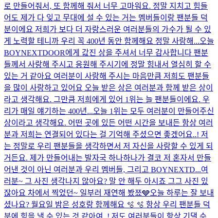
로 만들어줘서, 또 함께해 줘서 너무 고마워요. 정말 지치고 힘들
어도 제가 다 잊고 무대에 설 수 있는 거는 멤버들이랑 팬분들 덕
분이에요 저희가 보다 더 자랑스러운 여러분들의 가수가 될 수 있
게 노력할 테니까 우리 꼭 400년 동안 함께해요 정말 사랑해...
오늘
BOYNEXTDOOR에게 값진 상을 주셔서 너무 감사합니다 팬분
들께서 사랑해 주시고 응원해 주시기에 정말 힘내서 열심히 할 수
있는 거 같아요 여러분이 사랑해 주시는 마음만큼 저희도 팬분들
을 많이 사랑하고 있어요 오늘 받은 상은 여러분과 함께 받은 상이
라고 생각해요. 그만큼 저희에게 있어 1위는 늘 팬분들이에요. 우
리가 매일 얘기하는 400년...
오늘 1위는 모두 여러분이 만들어주신
상이라고 생각해요. 어떤 곳에 있든 어떤 시간을 보내든 항상 여러
분과 저희는 연결되어 있다는 걸 기억해 주셨으면 좋겠어요..! 저
는 정말로 우리 팬분들을 생각하면서 저 자신을 사랑할 수 있게 되
거든요. 제가 만들어내는 발자국 하나하나가 결코 저 혼자서 만들
어낸 것이 아닌 여러분과 우리 멤버들, 그리고 BOYNEXTD...
여
러분~ 그 사진 생각나지 않아요? 말 안 해두 아시죠 그그 사진 있
잖아요 차에서 찍었던~ 일부러 재연해 봤쬬🩶
오늘 하루는 잘 보내
셨나요? 월요일 밤은 성호랑 함께해요 🫧 🫧 항상 우리 팬분들 덕
분에 힘을 낼 수 있는 것 같아여..! 저도 여러분들이 항상 기댈 수