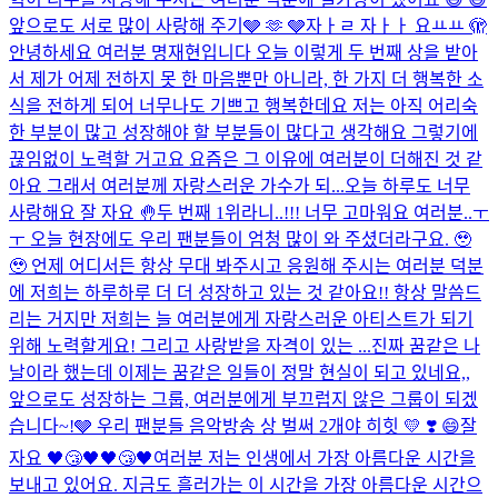
앞으로도 서로 많이 사랑해 주기🩶 🫶 🩶
자ㅏㄹ 자ㅏㅏ 요ㅛㅛ 🫣
안녕하세요 여러분 명재현입니다 오늘 이렇게 두 번째 상을 받아
서 제가 어제 전하지 못 한 마음뿐만 아니라, 한 가지 더 행복한 소
식을 전하게 되어 너무나도 기쁘고 행복한데요 저는 아직 어리숙
한 부분이 많고 성장해야 할 부분들이 많다고 생각해요 그렇기에
끊임없이 노력할 거고요 요즘은 그 이유에 여러분이 더해진 것 같
아요 그래서 여러분께 자랑스러운 가수가 되...
오늘 하루도 너무
사랑해요 잘 자요 🤚
두 번째 1위라니..!!! 너무 고마워요 여러분..ㅜ
ㅜ 오늘 현장에도 우리 팬분들이 엄청 많이 와 주셨더라구요. 🥹
🥹 언제 어디서든 항상 무대 봐주시고 응원해 주시는 여러분 덕분
에 저희는 하루하루 더 더 성장하고 있는 것 같아요!! 항상 말씀드
리는 거지만 저희는 늘 여러분에게 자랑스러운 아티스트가 되기
위해 노력할게요! 그리고 사랑받을 자격이 있는 ...
진짜 꿈같은 나
날이라 했는데 이제는 꿈같은 일들이 정말 현실이 되고 있네요,,
앞으로도 성장하는 그룹, 여러분에게 부끄럽지 않은 그룹이 되겠
습니다~!🩶 우리 팬분들 음악방송 상 벌써 2개야 히힛 💛​ ❣️​ 😄​
잘
자요 🖤😴🖤🖤😴🖤
여러분 저는 인생에서 가장 아름다운 시간을
보내고 있어요. 지금도 흘러가는 이 시간을 가장 아름다운 시간으