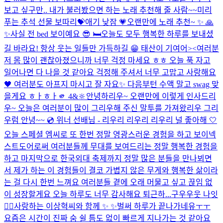
보고 싶구만.. 내가 불러봤으면 하는 노래 추천해 줄 사람~~
미리
푸는 추석 선물 보따리💝
애기 낮잠 💗
오랜만에 노래 추천~ ✨ 🙏
✨
사실 전 bed 보이예요 😎 🛏️
오늘도 모두 행복한 하루를 보내셨
길 바라요! 항상 웃는 일들만 가득하길 😁 태산이 기여어><
여러분
저 몸 많이 괜찮아졌으니까 너무 걱정 마세요 ㅎㅎ 오늘 푹 자고
일어나면 다 나을 것 같아요 걱정해 주셔서 너무 고맙고 사랑해요
🖤 여러분도 아프지 마시고 잘 자요✨ 다음부턴 수액 말고 swag 맞
을게요 ㅎㅏㅎㅏ
🫵 4&🔆
안녕하리우~ 오랜만에 이렇게 인사드리
우~ 오늘은 여러분이 많이 그리우해 주신 말투를 가져왔리우 그리
우럼 안녕~~ 💿 위너 선배님 - 리우리 리우리 리우리 널 좋아해 🤍
오늘 스페셜 엠씨로 또 한번 정말 영광스러운 경험을 하고 보이넥
스트도어로써 여러분들께 무대를 보여드리는 정말 행복한 경험을
하고 마지막으로 한국외대 축제까지 정말 많은 분들을 만나뵈면
서 제가 하는 이 경험들이 결코 가볍지 않은 무게와 행복한 삶이라
는 걸 다시 한번 느껴요 여러분들 곁에 오래 머물고 싶고 끊임 없
이 성장할게요 오늘 하루도 너무 감사해요 퇴근하...
구우우웃 나잇
😵‍💫
사랑하는 이상혁씨와 함께 ✨ ✨
벌써 하루가 끝나가네유ㅜㅜ
요즘은 시간이 진짜 숨 쉴 틈도 없이 빠르게 지나가는 것 같아요