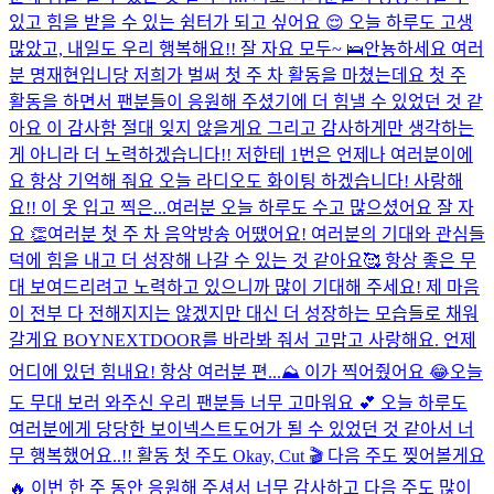
있고 힘을 받을 수 있는 쉼터가 되고 싶어요 😌 오늘 하루도 고생
많았고, 내일도 우리 행복해요!! 잘 자요 모두~ 🛌
안뇽하세요 여러
분 명재현입니당 저희가 벌써 첫 주 차 활동을 마쳤는데요 첫 주
활동을 하면서 팬분들이 응원해 주셨기에 더 힘낼 수 있었던 것 같
아요 이 감사함 절대 잊지 않을게요 그리고 감사하게만 생각하는
게 아니라 더 노력하겠습니다!! 저한테 1번은 언제나 여러분이에
요 항상 기억해 줘요 오늘 라디오도 화이팅 하겠습니다! 사랑해
요!! 이 옷 입고 찍은...
여러분 오늘 하루도 수고 많으셨어요 잘 자
요 👏
여러분 첫 주 차 음악방송 어땠어요! 여러분의 기대와 관심들
덕에 힘을 내고 더 성장해 나갈 수 있는 것 같아요🥰 항상 좋은 무
대 보여드리려고 노력하고 있으니까 많이 기대해 주세요! 제 마음
이 전부 다 전해지지는 않겠지만 대신 더 성장하는 모습들로 채워
갈게요 BOYNEXTDOOR를 바라봐 줘서 고맙고 사랑해요. 언제
어디에 있던 힘내요! 항상 여러분 편...
⛰️ 이가 찍어줬어요 😂
오늘
도 무대 보러 와주신 우리 팬분들 너무 고마워요 💕 오늘 하루도
여러분에게 당당한 보이넥스트도어가 될 수 있었던 것 같아서 너
무 행복했어요..!! 활동 첫 주도 Okay, Cut 🎬 다음 주도 찢어볼게요
🔥 이번 한 주 동안 응원해 주셔서 너무 감사하고 다음 주도 많이