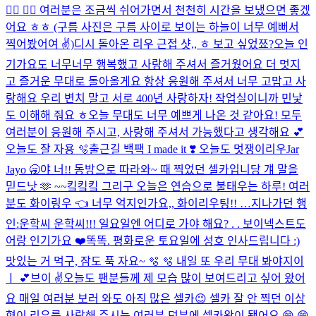
😶‍🌫️ 😶‍🌫️ 여러분은 조금씩 쉬어가면서 천천히 시간을 보냈으면 좋겠
어요 ㅎㅎ (구름 사진은 구름 사이로 보이는 하늘이 너무 예뻐서
찍어봤어여 ✌️)
디시 돌아온 리우 근접 샷,, ㅎ 보고 싶었쬬?
오늘 인
기가요도 너무너무 행복했고 사랑해 주셔서 즐거웠어요 더 멋지
고 즐거운 무대로 돌아올게요 항상 응원해 주셔서 너무 고맙고 사
랑해요 우리 변치 말고 서로 400년 사랑하자! 작업실이니까 민낯
도 이해해 줘요 ㅎ
오늘 무대도 너무 예쁘게 나온 것 같아요! 모두
여러분이 응원해 주시고, 사랑해 주셔서 가능했다고 생각해요 💕​
오늘도 잘 자용 🫧​
출근길 백팩 I made it ❣️ 오늘도 멋쟁이리우
Jar
Jayo 🥱
야 너!! 동방으로 따라와~ 때 찍었던 셀카입니당 걔 말을
믿드낫 🫶 ~~킼킼킼 그리구 오늘은 연습으로 불태우는 하루! 여러
분도 화이링우 👈 너무 억지인가요,, 화이리우팅!! …
지나가던 행
인:운학씨 운학씨!!! 일요일엔 어디로 가야 해요? . . 보이넥스트도
어랑 인기가요 ❤️
똑똑. 평화로운 토요일에 성호 인사드립니다 :)
맛있는 거 먹구, 잠도 푹 자요~ 🫧 🫧 내일 또 우리 무대 봐야지이
ㅣ 💕
브이 ✌️
오늘도 팬분들께 제 모습 많이 보여드리고 싶어 왔어
요 매일 여러분 보러 와도 아직 많은 셀카😉 셀카 잘 안 찍던 이상
혁이 리우를 사랑해 주시는 여러분 덕분에 셀카왕이 됐어요 😄 😄