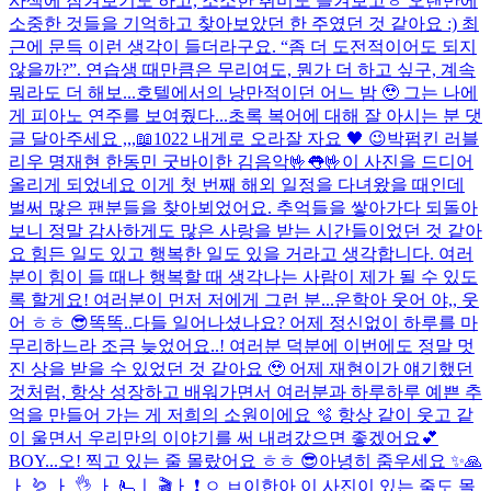
사색에 잠겨보기도 하고, 소소한 취미도 즐겨보고ㅎ 오랜만에
소중한 것들을 기억하고 찾아보았던 한 주였던 것 같아요 :) 최
근에 문득 이런 생각이 들더라구요. “좀 더 도전적이어도 되지
않을까?”. 연습생 때만큼은 무리여도, 뭔가 더 하고 싶구, 계속
뭐라도 더 해보...
호텔에서의 낭만적이던 어느 밤 🥹 그는 나에
게 피아노 연주를 보여줬다...
초록 복어에 대해 잘 아시는 분 댓
글 달아주세요 ,,,📖
1022 내게로 오라
잘 자요 🖤 😉
박펌킨 러블
리우 명재현 한동민 굿바이한 김음악
🤟👅🤟
이 사진을 드디어
올리게 되었네요 이게 첫 번째 해외 일정을 다녀왔을 때인데
벌써 많은 팬분들을 찾아뵈었어요. 추억들을 쌓아가다 되돌아
보니 정말 감사하게도 많은 사랑을 받는 시간들이었던 것 같아
요 힘든 일도 있고 행복한 일도 있을 거라고 생각합니다. 여러
분이 힘이 들 때나 행복할 때 생각나는 사람이 제가 될 수 있도
록 할게요! 여러분이 먼저 저에게 그런 분...
운학아 웃어 야,, 웃
어 ㅎㅎ 😎
똑똑..다들 일어나셨나요? 어제 정신없이 하루를 마
무리하느라 조금 늦었어요..! 여러분 덕분에 이번에도 정말 멋
진 상을 받을 수 있었던 것 같아요 🥹 어제 재현이가 얘기했던
것처럼, 항상 성장하고 배워가면서 여러분과 하루하루 예쁜 추
억을 만들어 가는 게 저희의 소원이에요 🫧 항상 같이 웃고 같
이 울면서 우리만의 이야기를 써 내려갔으면 좋겠어요💕
BOY...
오! 찍고 있는 줄 몰랐어요 ㅎㅎ 😎
아녕히 줌우세요 ✨
🙏
ㅏ 🪱 ㅏ 👌 ㅏ 🫷ㅣ 🎬ㅏ ❗ ㅇ ㅂ
이한아 이 사진이 있는 줄도 몰