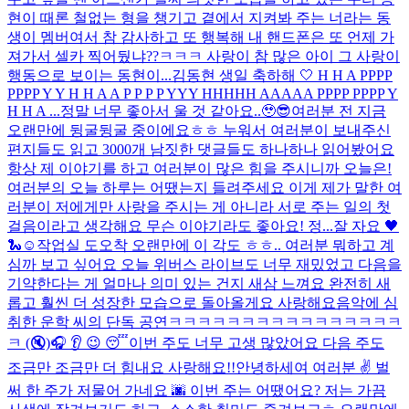
현이 때론 철없는 형을 챙기고 곁에서 지켜봐 주는 너라는 동
생이 멤버여서 참 감사하고 또 행복해 내 핸드폰은 또 언제 가
져가서 셀카 찍어뒀냐??ㅋㅋㅋ 사랑이 참 많은 아이 그 사랑이
행동으로 보이는 동현이...
김동현 생일 축하해 🤍 H H A PPPP
PPPP Y Y H H A A P P P P YYY HHHHH AAAAA PPPP PPPP Y
H H A ...
정말 너무 좋아서 울 것 같아요..🥹😎
여러분 전 지금
오랜만에 뒹굴뒹굴 중이에요ㅎㅎ 누워서 여러분이 보내주신
편지들도 읽고 3000개 남짓한 댓글들도 하나하나 읽어봤어요
항상 제 이야기를 하고 여러분이 많은 힘을 주시니까 오늘은!
여러분의 오늘 하루는 어땠는지 들려주세요 이게 제가 말한 여
러분이 저에게만 사랑을 주시는 게 아니라 서로 주는 일의 첫
걸음이라고 생각해요 무슨 이야기라도 좋아요! 정...
잘 자요 🖤
🐍☺️
작업실 도오착 오랜만에 이 각도 ㅎㅎ.. 여러분 뭐하고 계
심까 보고 싶어요 오늘 위버스 라이브도 너무 재밌었고 다음을
기약한다는 게 얼마나 의미 있는 건지 새삼 느껴요 완전히 새
롭고 훨씬 더 성장한 모습으로 돌아올게요 사랑해요
음악에 심
취한 운학 씨의 단독 공연ㅋㅋㅋㅋㅋㅋㅋㅋㅋㅋㅋㅋㅋㅋㅋㅋ
ㅋ (🔇)
🎧 👂 😉 😴
이번 주도 너무 고생 많았어요 다음 주도
조금만 조금만 더 힘내요 사랑해요!!
안녕하세여 여러분 ✌️ 벌
써 한 주가 저물어 가네요 🌆 이번 주는 어땠어요? 저는 가끔