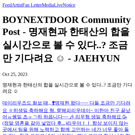
Feed
Artist
Fan Letter
Media
Live
Notice
BOYNEXTDOOR Community
Post - 명재현과 한태산의 합을
실시간으로 볼 수 있다..? 조금
만 기다려요 ☺️ - JAEHYUN
Oct 25, 2023
명재현과 한태산의 합을 실시간으로 볼 수 있다..? 조금만 기다
려요 ☺️
데이리우즈드 화보 때,, ❣️
명재현 왔다~~~ 다들 조금만 기다려
요 ㅎ히
생일 축하해요 형. 💯
해피리우데이~ 이한아 친구 끝났
어ㅠ
쉥일 츠ㅜㄱ하 하읍니다~~ 🎶 리우형 생일 축하해요 🥳
(정말 영혼을 갈아 넣었다 후...)
리우야ㅏㅏ 항상 보이지 않는
곳에서 팀을 위해 노력하고 함께 고민하는 네가 너무 좋아 둘