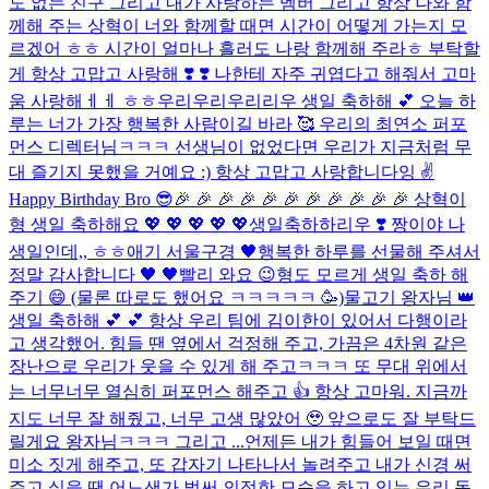
도 없는 친구 그리고 내가 사랑하는 멤버 그리고 항상 나와 함
께해 주는 상혁이 너와 함께할 때면 시간이 어떻게 가는지 모
르겠어 ㅎㅎ 시간이 얼마나 흘러도 나랑 함께해 주라ㅎ 부탁할
게 항상 고맙고 사랑해 ❣️ ❣️ 나한테 자주 귀엽다고 해줘서 고마
움 사랑해ㅔㅔ ㅎㅎ
우리우리우리리우 생일 축하해 💕 오늘 하
루는 너가 가장 행복한 사람이길 바라 🥰 우리의 최연소 퍼포
먼스 디렉터님ㅋㅋㅋ 선생님이 없었다면 우리가 지금처럼 무
대 즐기지 못했을 거예요 :) 항상 고맙고 사랑합니다잉 ✌️
Happy Birthday Bro 😎
🎉 🎉 🎉 🎉 🎉 🎉 🎉 🎉 🎉 🎉 🎉 상혁이
형 생일 축하해요 💖 💖 💖 💖 💖
생일축하하리우 ❣️ 짱이야 나
생일인데,, ㅎㅎ
애기 서울구경 🖤
행복한 하루를 선물해 주셔서
정말 감사합니다 🖤 🖤
빨리 와요 😉
형도 모르게 생일 축하 해
주기 😄 (물론 따로도 했어요 ㅋㅋㅋㅋㅋ 🥳)
물고기 왕자님 👑
생일 축하해 💕 💕 항상 우리 팀에 김이한이 있어서 다행이라
고 생각했어. 힘들 땐 옆에서 걱정해 주고, 가끔은 4차원 같은
장난으로 우리가 웃을 수 있게 해 주고ㅋㅋㅋ 또 무대 위에서
는 너무너무 열심히 퍼포먼스 해주고 👍 항상 고마워. 지금까
지도 너무 잘 해줬고, 너무 고생 많았어 🥹 앞으로도 잘 부탁드
릴게요 왕자님ㅋㅋㅋ 그리고 ...
언제든 내가 힘들어 보일 때면
미소 짓게 해주고, 또 갑자기 나타나서 놀려주고 내가 신경 써
주고 싶을 땐 어느샌가 벌써 의젓한 모습을 하고 있는 우리 동