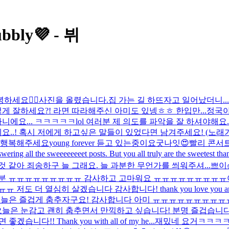
bly💜 - 뷔
하세요🙇‍♂️
사진을 올렸습니다.
집 가는 길 하뜨
자고 일어났더니...
이렇게 잘하세요?! 라면 따라해주신 아미도 있넹ㅎㅎ 한입만...
정국아
니에요... ㅋㅋㅋㅋㅋlol 여러분 제 의도를 파악을 잘 하셔야해요
데요..! 혹시 저에게 하고싶은 말들이 있었다면 남겨주세요! (노래
짜 행복해주세요
young forever 듣고 있는중이요
굿나잇
😍
빨리 콘서트
 answering all the sweeeeeeeet posts. But you all truly are 
것 같아 죄송하구 늘 그래요. 늘 과분한 무언가를 씌워주셔...
쁘이
미 여러분 ㅠㅠㅠㅠㅠㅠㅠㅠㅠ 감사하고 고마워요 ㅠㅠㅠㅠㅠㅠㅠㅠㅠ
 더 열심히 살겠습니다 감사합니다! thank you love you a
오늘은 즐겁게 춤추자구요! 감사합니다 아미 ㅠㅠㅠㅠㅠㅠㅠㅠ
늘은 눈감고 괜히 춤추면서 만끽하고 싶습니다! 분명 즐겁습니다 
 Thank you with all of my he...
재밌네 요거ㅋㅋㅋ