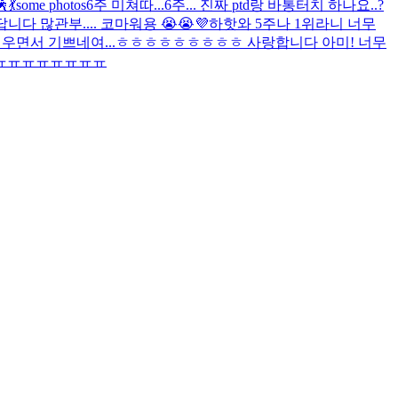
💃
some photos
6주 미쳐따...
6주... 진짜 ptd랑 바통터치 하나요..?
다 많관부.... 코마워용 😭😭💜
하핫
와 5주나 1위라니 너무
 무서우면서 기쁘네여...ㅎㅎㅎㅎㅎㅎㅎㅎㅎ 사랑합니다 아미! 너무
ㅠㅠㅠㅠㅠㅠㅠㅠㅠㅠ