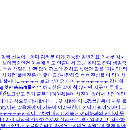
 깜짝 선물이... 아미 여러분 이게 가능한 일인가요..? 너무 감사
 브이앱중인건 아는데 하도 안끝내서 그냥 올리고 잔다 생일축
..!ㅎㅎ 생일과 상관 없이 평소에 전하고 싶었던 말을 "가사"처럼
가사처럼)
풀버젼은 더 좋아요 :)
사랑해요 ㅎㅎ 진심을 다 담아서
 합시다...ㅠㅠㅠㅠ 보고 싶어요 아미 ㅠㅠㅠㅠㅠㅠㅠ 감사하
the sweetest thang 🍭🎂🍯🍰🧁🍫🍬🍭 하고싶은 말이 참 많지만 자꾸 미루게 되
✌✌
보고싶고 뭔가 글은 남겨야겠는데 사진이 없어서 !! 전 이만..
아미 진심으루 감사합니다 ... 💜 사랑해얌....🥰😍
진동이 자주 울
rmy
어떤 말을해야 이 기분이 여러분한테 전달이 될까요
아니 그
ㅠㅠㅠㅠㅠㅠ
만감이 교차하네요 !! 계속된 여러분과의 만나지 못
! 이런 감정을 선사해주셔서 진심으로 내내 영광이고, 감사하
ㅋ
방탄소년단 웃음참기라고 아세요??
덥네요 증말
유리창에 박아