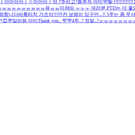
ㅏ아아아아ㅏㅇ아아아ㅏ악 7주라고?
춤추자 아미💜🤪 !!!!!!!!!!!!!
..ㅠㅠㅠㅠㅠㅠㅠㅠㅠㅠㅠ퓨ㅠㅠ
미쳐따 ㅜㅜㅜ 여러분 PTD는 더 좋답니
사랑합니다
바통터치 가즈아!!!
안잔 보람이 있구만...!! 5주는 좀
^*
😊💜
알라뷰 아미
Thank you.. 💜💜
4주..? 정말..?ㅠㅠㅠㅠㅠ