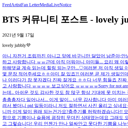
Feed
Artist
Fan Letter
Media
Live
Notice
BTS 커뮤니티 포스트 - lovely jub
2021년 9월 17일
lovely jubbly💜
아니 자전거 조립까진 아니고 앞에 바구니만 달았어 남준아;
안녕
하고 사랑합니다 ㅠㅠ
근데 아직 더워
아니 아미들... 요리 왜 
하해
댓글 계속 읽는데 힐링 되는구만...♡
여러분 저 아직 생일 아
몇 문장 적어주세요ㅎㅎ
아미 잘 있죠?! 여러분 곧 제가 생일인
나 이러다가 잠 못자겠다 진짜 잘게요 ㅎㅎ
다 너무 힘들죠 진
고 사랑합니다 ㅠㅠㅠㅠ 보고싶어요 ㅠㅠㅠㅠㅠ
Sorry for not
는데.. 아쉬운 것도 감사한 것도 참 많구 항상 기대에 못 미치는 
총총총
자다 일어나서... 이게 말이... 너무 감사합니다 아
려서 봤더니 ptd 일등이라니 저도 절하면서 사진 올리고 싶네요ㅠㅠ 저도
니까 이게 말이 원래 되는건가요?
춤추기를 허락하겠습니다!! 
함으로 기쁨이나 슬픔에 굉장히 무뎌진 상태였는데요 그래도 오
고 그렇습니다! 우리 언젠가 만나 얼싸안고 못다한 기쁨을 나누면 좋겠습니다!!