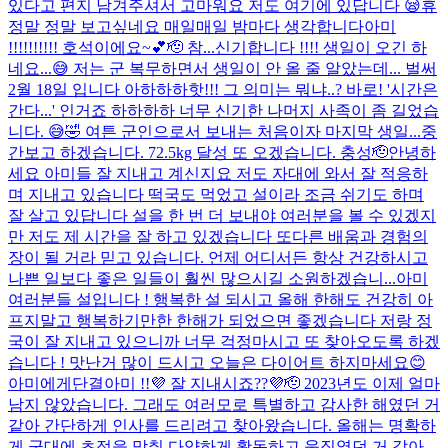
있다고 편지 남겨주셔서 고마워요 저도 여기에 있답니다 😪
휴
정말 정말 보고싶네요 매일매일 밤마다 생각합니다
아미
!!!!!!!!!! 호석이에요~💕🫡 참...신기합니다 !!!! 생일이 오긴 하
네요...😅 저는 군 복무하면서 생일이 안 올 줄 알았는데... 벌써
2월 18일 입니다 아하하하핫!!! 그 의미는 뭐냐..? 바로! '시간은
간다...' 인거죠 하하하하 너무 신기한 나머지 사족이 좀 길었습
니다. 😅🤣 여튼 군인으로서 보내는 처음이자 마지막 생일...
중
간보고 하겠습니다. 72.5kg 달성 또 오겠습니다. 충성🫡
안녕하
세요 아미들 잘 지내고 계신지요 저도 자대에 와서 잘 적응하
며 지내고 있습니다 떡국도 먹었고 설이라 조금 쉬기도 하며
잘 살고 있답니다 설을 한 번 더 보내야 여러분을 볼 수 있겠지
만 저도 제 시간을 잘 하고 있겠습니다 또다른 배움과 경험의
장이 될 거라 믿고 있습니다. 언제 어디서든 항상 건강하시고
나쁜 일보다 좋은 일들이 훨씬 많으시길 소원하겠습니...
아미
여러분들 설입니다 ! 행복한 설 되시고 올해 한해도 건강히 아
프지말고 행복하기만한 한해가 되었으면 좋겠습니다 저랑 정
국이 잘 지내고 있으니까 너무 걱정마시고 또 찾아오도록 하겠
습니다 ! 맛난거 많이 드시고 오늘은 다이어트 하지마세요😊
아미에게
단결
아미 !!💜 잘 지내시죠??💜🫡 2023년도 이제 얼마
남지 않았습니다. 그래도 여러모로 특별하고 감사한 해였던 거
같아 간단하게 인사를 드리려고 찾아왔습니다. 올해는 명확하
게 군대에 초점을 맞춰 다양하게 활동하고 움직였던 거 같아