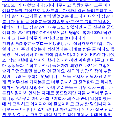
"MUSE"가 나왔습니다! 기다려주시고 응원해주신 모든 아미
여러분들께 진심으로 감사드립니다 정말 얼른 들려드리고 싶
어서 빨리 나오기를 간절히 빌었었는데 드디어 나와서 정말 기
쁩니다 ㅎㅎ 음 여러분들께 자랑도 하고 싶고 그리고 엘범에
대해서 얘기도 정말 많이 나누고도 싶었지만 지금 신분은 군인
이라 아...
짜란다짜란다
다녀오게씁니당@
야 홉아 100일 남았
다며 그때부터 하루가 48시간으로 늘어나더라 ㅋㅋㅋㅋㅋㅋ
진짜임
画像をアップロードしました。
잘하죠
오랜만입니다.
얼마 전 11주년이었는데 정신없다는 핑계로 짧은 글 하나도 못
남겼네요. 허허허 한 달 전에 컴백투미, 3주 전에 RPWP가 나왔
죠. 작년 4월에 호석이와 함께 입대하려던 계획을 미루고 미루
다 동생들과 손잡고 나란히 들어가게 되었죠. 23년은 그렇게
술과 작업으로만 보냈던 것 같아요. 친구의 병장 약장이 부럽
지만.. 그래도 후회는 없답니다. ...
오늘 오셔서 전역사진 이쁘
게 찍어주신분 기자분들도 너무 감사하고 전역한다고 회사앞
에까지 오셔서 사랑주신 아미 여러분들도 너무 감사드립니다
혼잡해질까봐 인사는 제대로 못드렸지만 다들 너무너무 감사
합니당~♡ 우리 아미가 최고야
회사 페스타 준비 열심히했는
데 제 프리허그 아이디어 더 잘보이려고 그냥 한 말입니다 여
러분ㅠㅠ 아이디어 같이짰다고 하려고한게 의미가 잘못 전달
된 듯 해요ㅠㅠ 그리고 내일 허그 인원이 많아서 최대한 빨리