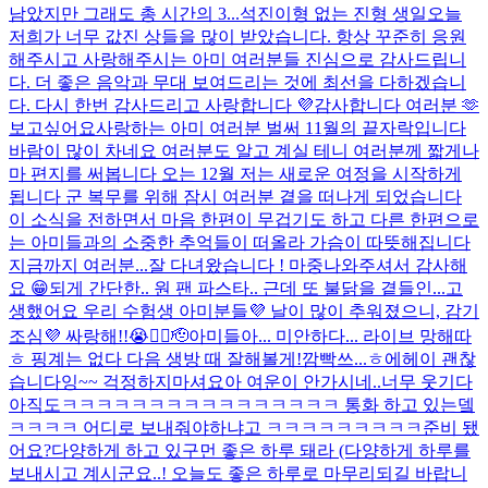
남았지만 그래도 총 시간의 3...
석진이형 없는 진형 생일
오늘
저희가 너무 값진 상들을 많이 받았습니다. 항상 꾸준히 응원
해주시고 사랑해주시는 아미 여러분들 진심으로 감사드립니
다. 더 좋은 음악과 무대 보여드리는 것에 최선을 다하겠습니
다. 다시 한번 감사드리고 사랑합니다 💜
감사합니다 여러분 🫶
보고싶어요
사랑하는 아미 여러분 벌써 11월의 끝자락입니다
바람이 많이 차네요 여러분도 알고 계실 테니 여러분께 짧게나
마 편지를 써봅니다 오는 12월 저는 새로운 여정을 시작하게
됩니다 군 복무를 위해 잠시 여러분 곁을 떠나게 되었습니다
이 소식을 전하면서 마음 한편이 무겁기도 하고 다른 한편으로
는 아미들과의 소중한 추억들이 떠올라 가슴이 따뜻해집니다
지금까지 여러분...
잘 다녀왔습니다 ! 마중나와주셔서 감사해
요 😁
되게 간단한.. 원 팬 파스타.. 근데 또 불닭을 곁들인...
고
생했어요 우리 수험생 아미분들💜 날이 많이 추워졌으니, 감기
조심💜 싸랑해!!😭❤️‍🔥🫡
아미들아... 미안하다... 라이브 망해따
ㅎ 핑계는 없다 다음 생방 때 잘해볼게!
깜빡쓰...ㅎ
에헤이 괜찮
습니다잉~~ 걱정하지마셔요
아 여운이 안가시네..너무 웃기다
아직도
ㅋㅋㅋㅋㅋㅋㅋㅋㅋㅋㅋㅋ
ㅋㅋㅋㅋ 통화 하고 있는뎈
ㅋㅋㅋㅋ 어디로 보내줘야하냐고 ㅋㅋㅋㅋㅋㅋㅋㅋㅋ
준비 됐
어요?
다양하게 하고 있구먼 좋은 하루 돼라 (다양하게 하루를
보내시고 계시군요..! 오늘도 좋은 하루로 마무리되길 바랍니