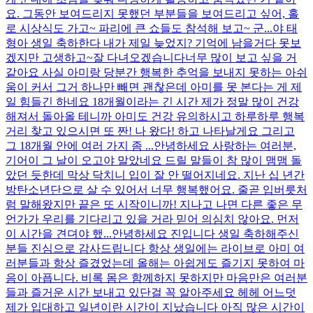
요. 그동안 보여드리지 못했던 부분들을 보여드리고 싶어, 홀
로 시상식도 가고~ 파리에 큰 쇼들도 참석해 보고~ 군...
야 태
형아 생일 축하한다 내가 제일 늦었지? 기억에 남을거다 못보
겠지만 고생하고~
잘 다녀오겠습니다
너무 많이 보고 싶을 거
같아요 사실 아미랑 당분간 행복한 추억을 보내지 못하는 아쉬
움이 커서 그거 하나만 빼면 괜찮은데 아미를 못 본다는 게 제
일 힘들긴 하네요 18개월이라는 긴 시간 제가 정말 많이 건강
해져서 돌아올 테니까 아미도 건강 유의하시고 하루하루 행복
거리 찾고 있으시면 또 짠! 나 왔다! 하고 나타날게요 그리고
그 18개월 안에 여러 가지 좀 ...
안녕하세요 사랑하는 여러분,
기어이 그 날이 오고야 말았네요 드릴 말들이 참 많이 맴맴 돌
았던 듯한데 막상 닥치니 입이 잘 안 떨어지네요. 지난 십 년간
방탄소년단으로 살 수 있어서 너무 행복했어요. 줄곧 입버릇처
럼 말해왔지만 끝은 또 시작이니까! 지나고 나면 다른 좋은 무
언가가 우리를 기다리고 있을 거라 믿어 의심치 않아요. 먼저
이 시간을 견뎌야 했...
안녕하세요 진입니다 생일 축하해주신
분들 진심으로 감사드립니다 항상 생일에는 라이브로 아미 여
러분들과 항상 즐겼었는데 올해는 아쉽게도 즐기지 못하여 마
음이 아픕니다. 비록 몸은 함께하지 못하지만 마음만은 여러분
들과 즐거운 시간 보내고 있단걸 꼭 알아주세요 헤헤 어느덧
제가 입대하고 일년이란 시간이 지났습니다 아직 많은 시간이