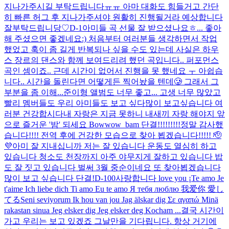
지나가주시길 부탁드립니다ㅠㅠ 아마 대화도 힘들거고 간단
히 빠른 허그 후 지나가주셔야 원활히 진행될거라 예상합니다
잘부탁드립니당♡
D-1
아미들 곡 선물 잘 받으셨나요ㅎ... 좋아
해 주셨으면 좋겠네요:) 처음부터 여러분들 생각하면서 작업
했었고 훅이 좀 길게 반복되나 싶을 수도 있는데 사실은 하우
스 장르의 댄스와 함께 보여드리려 했던 곡입니다.. 퍼포먼스
곡인 셈이죠.. 근데 시간이 없어서 진행을 못 했네요 ㅜ 아쉽습
니다.. 시간을 돌린다면 어떻게든 찍어놨을 텐데🥲 그래서 그
부분을 좀 이해...
준이형 앨범도 너무 좋고... 고생 너무 많았고
빨리 멤버들도 우리 아미들도 보고 싶다
많이 보고싶습니다 여
러분 건강합시다
내 자랑은 지금 못하니 내새끼 자랑 해야지 앞
으로 즐거운 '밤' 되세요 Bowwow_bam 단결!!!!!!!!!
정말 감사했
습니다!!!! 전역 후에 건강한 모습으로 찾아 뵙겠습니다!!!!! 🫡
💜
아미 잘 지내십니까 저는 잘 있습니다 운동도 열심히 하고
있습니다 청소도 천장까지 아주 야무지게 잘하고 있습니다 밥
도 잘 짓고 있습니다 벌써 3월 중순이네요 또 찾아뵙겠습니다
많이 보고 싶습니다 단결!
D-100
사랑합니다 love you ¡Te amo Je
t'aime Ich liebe dich Ti amo Eu te amo Я тебя люблю 我爱你 愛し
てるSeni seviyorum Ik hou van jou Jag älskar dig Σε αγαπώ Minä
rakastan sinua Jeg elsker dig Jeg elsker deg Kocham ...
결국 시간이
가고 우리는 보고 있겠죠 그날만을 기다립니다. 항상 거기에