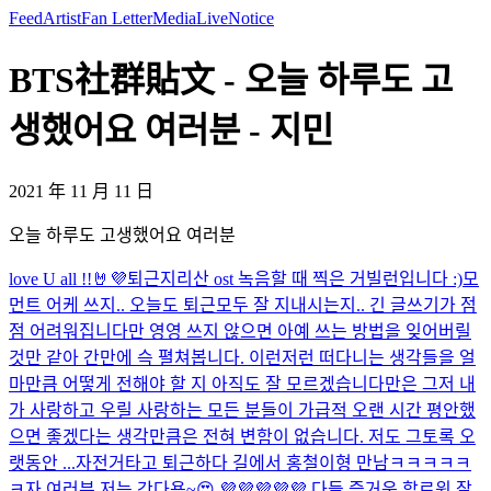
Feed
Artist
Fan Letter
Media
Live
Notice
BTS社群貼文 - 오늘 하루도 고
생했어요 여러분 - 지민
2021 年 11 月 11 日
오늘 하루도 고생했어요 여러분
love U all !!🤘💜
퇴근
지리산 ost 녹음할 때 찍은 거
빌런입니다 :)
모
먼트 어케 쓰지.. 오늘도 퇴근
모두 잘 지내시는지.. 긴 글쓰기가 점
점 어려워집니다만 영영 쓰지 않으면 아예 쓰는 방법을 잊어버릴
것만 같아 간만에 슥 펼쳐봅니다. 이런저런 떠다니는 생각들을 얼
마만큼 어떻게 전해야 할 지 아직도 잘 모르겠습니다만은 그저 내
가 사랑하고 우릴 사랑하는 모든 분들이 가급적 오랜 시간 평안했
으면 좋겠다는 생각만큼은 전혀 변함이 없습니다. 저도 그토록 오
랫동안 ...
자전거타고 퇴근하다 길에서 홍철이형 만남ㅋㅋㅋㅋㅋ
ㅋ
자 여러분 저는 간다용~😍 💜💜💜💜💜 다들 즐거운 할로윈 잘