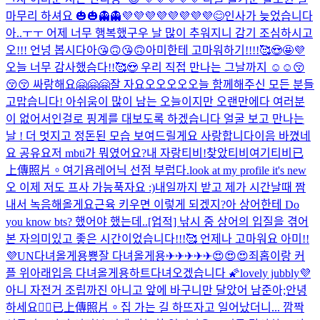
마무리 하셔요 🎃🎃👻👻💜💜💜💜💜💜💜💜
😊
인사가 늦었습니다
아..ㅜㅜ 어제 너무 행복했구우 날 많이 추워지니 감기 조심하시고
오!!! 언넝 봅시다아😘🙃😘🙃
아미한테 고마워하기!!!!🥰😍🤩💜
오늘 너무 감사했슴다!!🥰😍 우리 직접 만나는 그날까지 ☺☺😚
😚😚 싸랑해요🤗🤗🤗
잘 자요오오오오
오늘 함께해주신 모든 분들
고맙습니다! 아쉬움이 많이 남는 오늘이지만 오랜만에다 여러분
이 없어서인걸로 핑계를 대보도록 하겠습니다 얼굴 보고 만나는
날 ! 더 멋지고 정돈된 모습 보여드릴게요 사랑합니다이
음 바꼈네
요 공유요
저 mbti가 뭐였어요?
내 자랑티비!
찾았티비
여기티비
已
上傳照片。
여기욥
레어닉 선점 부럽다.
look at my profile it's new
오 이제 저도 프사 가능
푹자요 :)
내일까지 받고 제가 시간날때 짬
내서 녹음해올게요
근육 키우면 이렇게 되겠지?
아 상어한테 Do
you know bts? 했어야 했는데..
[업적] 낚시 중 상어의 입질을 겪어
본 자
의미있고 좋은 시간이었습니다!!!🥰 언제나 고마워요 아미!!
💜
UN
다녀올게용
뿅
잘 다녀올게용✈✈✈✈✈😍😍😍
죄홉이랑 커
플 위아래입음 다녀올게용하트
다녀오겠습니다 🌠
lovely jubbly💜
아니 자전거 조립까진 아니고 앞에 바구니만 달았어 남준아;
안녕
하세요🙇‍♂️
已上傳照片。
집 가는 길 하뜨
자고 일어났더니... 깜짝