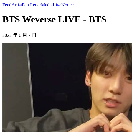
Feed
Artist
Fan Letter
Media
Live
Notice
BTS Weverse LIVE - BTS
2022 年 6 月 7 日