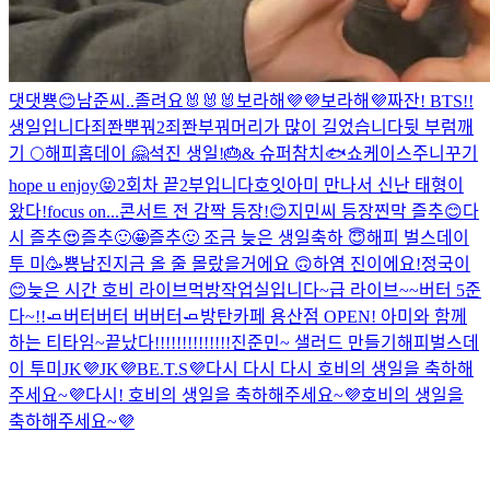
댓댓
뿅😊
남준씨..
졸려요🐰🐰🐰
보라해💜💜
보라해💜
짜잔! BTS!!
생일입니다
죄쫜뿌꿔2
죄쫜부꿔
머리가 많이 길었습니다
뒷 부럼깨
기 🌕
해피홉데이 🤗
석진 생일!🎂& 슈퍼참치🐟쇼케이스
주니꾸기
hope u enjoy😝
2회차 끝
2부입니다
호잇
아미 만나서 신난 태형이
왔다!
focus on...
콘서트 전 감짝 등장!😊
지민씨 등장
찐막 즐추😊
다
시 즐추😍
즐추🙂🤩
즐추🙂
조금 늦은 생일축하 😇
해피 벌스데이
투 미🥳
뿅
남진
지금 올 줄 몰랐을거에요 🙃
하염 진이에요!
정국이
😊
늦은 시간 호비 라이브
먹방
작업실입니다~
급 라이브~~
버터 5준
다~!!🧈
버터버터 버버터🧈
방탄카페 용산점 OPEN! 아미와 함께
하는 티타임~
끝났다!!!!!!!!!!!!!!
진준민~ 샐러드 만들기
해피벌스데
이 투미
JK💜
JK💜
BE.T.S💜
다시 다시 다시 호비의 생일을 축하해
주세요~💜
다시! 호비의 생일을 축하해주세요~💜
호비의 생일을
축하해주세요~💜