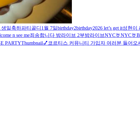
 생일축하파티
골디
1월 7일
birthday2
birthday
2026 let’s get it
성현이 
d
come n see me
죄송합니다 밤라이브 2부
밤라이브
NYC🤘
NYC🤘
B
SE PARTY
Thumbnail💅
코르티스 커뮤니티 가입자 여러분 들어오