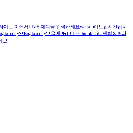
라이브 이어서
LIVE 제목을 입력하세요
wassup
이브
밥시간
밥시
ig bro day🎂
Big bro day🎂
음메 🐃
1-0
1-0
Thumbnail 2
앨범깡
릴파
세요