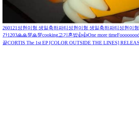
260121
성현이형 생일축하파티
성현이형 생일축하파티
성현이형
간
1203
🙏🙏
💯🙏
💯
cooking
고기
혼밥
👍
👍
One more time
Fooooooo
끝
CORTIS The 1st EP [COLOR OUTSIDE THE LINES] RELEA