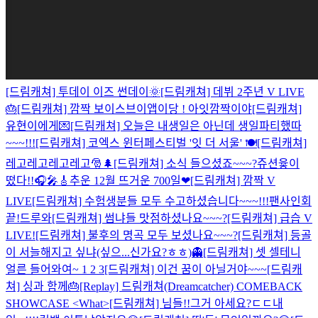
[드림캐쳐] 투데이 이즈 썬데이🌞
[드림캐쳐] 데뷔 2주년 V LIVE
🎂
[드림캐쳐] 깜짝 보이스브이앱이당 ! 아잇깜짝이야
[드림캐쳐]
유현이에게💌
[드림캐쳐] 오늘은 내생일은 아닌데 생일파티했따
~~~!!!
[드림캐쳐] 코엑스 윈터페스티벌 '잇 더 서울' 🍽
[드림캐쳐]
레고레고레고레고🎅🌲
[드림캐쳐] 소식 들으셨죠~~~?
쥬션윻이
떴다!!🎧🎤🎸
추운 12월 뜨거운 700일❤
[드림캐쳐] 깜짝 V
LIVE
[드림캐쳐] 수험생분들 모두 수고하셨습니다~~~!!!
팬사인회
끝!드루와
[드림캐쳐] 썸냐들 맛점하셨나요~~~?
[드림캐쳐] 급습 V
LIVE!
[드림캐쳐] 불후의 명곡 모두 보셨나요~~~?
[드림캐쳐] 등골
이 서늘해지고 싶냐(싶으...신가요?ㅎㅎ)👻
[드림캐쳐] 셋 셀테니
얼른 들어와여~ 1 2 3
[드림캐쳐] 이건 꿈이 아닐거야~~~
[드림캐
쳐] 싱과 함께🎂
[Replay] 드림캐쳐(Dreamcatcher) COMEBACK
SHOWCASE <What>
[드림캐쳐] 님들!!그거 아세요?ㄷㄷ내