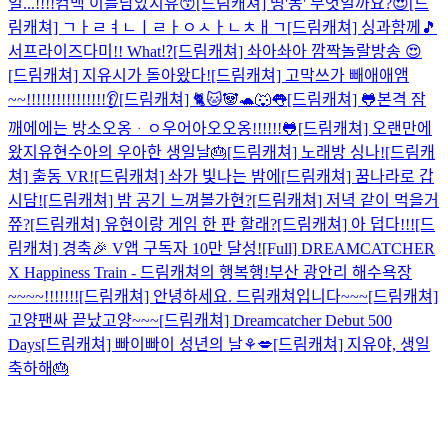
일...!!!!
컴백 이틀남았지유😙
[드림캐쳐] 띵'동' 무엇일까요?😍
[드
림캐쳐] ㄱㅏㄹㅕㄴㅣㄹㅏㅇㅅㅏㄴㅊㅐㄱ
[드림캐쳐] 싱과함께🎵
서프라이즈다미!! What⁉
[드림캐쳐] 솨아솨아 깜짝놀랄방송 😍
[드림캐쳐] 지유시가 돌아왔다!
[드림캐쳐] 고막쓰가 빼애애앰
~~!!!!!!!!!!!!!!!!👂
[드림캐쳐] 🐈🐱🐼🐢🐺👅
[드림캐쳐] 🐸본격 잠
깨에에는 방소오옹ᆞㅇ우어아오오옹!!!!!!🐸
[드림캐쳐] 오랜만에
왔지유현
수아의 우아한 생일날🎂
[드림캐쳐] 노래방 싱나!
[드림캐
쳐] 출동 VR!
[드림캐쳐] 솨가 빛나는 밤에
[드림캐쳐] 꿈나라로 갑
시담!
[드림캐쳐] 밤 공기 느껴볼가현?
[드림캐쳐] 저녁 같이 먹을거
쮸?
[드림캐쳐] 유현이랑 게임 한 판 할래?
[드림캐쳐] 아 덥다!!!
[드
림캐쳐] 경축🎉 V앱 구독자 10만 달성!
[Full] DREAMCATCHER
X Happiness Train - 드림캐쳐의 행복행!
부산 광안리 해수욕장
~~~~!!!!!!!
[드림캐쳐] 안녕하세요. 드림캐쳐입니다~~~
[드림캐쳐]
고양팬싸 끝났고양~~~
[드림캐쳐] Dreamcatcher Debut 500
Days
[드림캐쳐] 빠이빠이 성년의 날⚘💋
[드림캐쳐] 지유야, 생일
축하해🎂