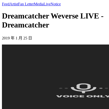
Feed
Artist
Fan Letter
Media
Live
Notice
Dreamcatcher Weverse LIVE -
Dreamcatcher
2019 年 1 月 25 日