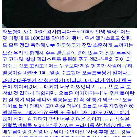
라노형이 사준 아아! 감사합니다~~
✨1600✨ 안녕 엘링~ 어느
덧 이렇게 또 1600일을 맞이하게 됐네. 우선 엘라스트도 엘링
도 모두 정말 축하해☺️❤️ 하루하루가 정말 소중하게 느껴지는
요즘 우리와 함께해 주는 엘링들이 곁에 있는 게 정말 든든하
고 고마워. 항상 엘라스트를 응원해 주고 엘라스트의 편이 되
어주는 것도 고맙고!! 어느 누구보다 제일 행복한 사람이 우리
엘링이길 바라🍀 160...
엘링 수고했어 오늘도❤️
뭉치 일어나는
과정🙋
따뜻하게 잘 챙겨입기!!
어라라.. 배터리가 없어서 핸드
폰이 꺼져버렸네… 대화가 너무 재밌었나봐..ㅜㅜ 밥도 곧 도
착할 것 같아서 아쉽지만.. 오늘은 여기까지~~!! 난 멤버들이랑
밥 잘 챙겨 먹을 테니까 엘링들도 밥 꼭 잘 챙겨 먹구~~!! 오늘
라이브 놀러 와줘서 고마워😘 덕분에 오늘도 너무 재밌었어😚
엘링들도 그렇지~~?? 금방 또 올 테니까 그때도 재밌는 얘기
많이 하자...
길 가다가 만난 너무 귀여운 강아지..ㅠㅠ 사실은
인형😎
엘링들 모하나
너무 재밌는 드라마를 찾았엉🥺 켄타로
배우님이랑 이세영 배우님이 주연이신 "사랑 후에 오는 것들"