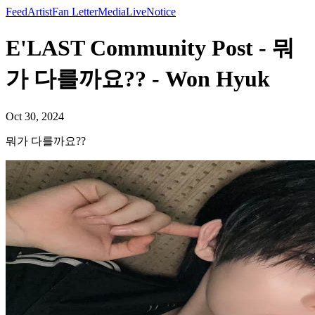
Feed
Artist
Fan Letter
Media
Live
Notice
E'LAST Community Post - 뭐
가 다를까요?? - Won Hyuk
Oct 30, 2024
뭐가 다를까요??