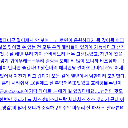
멀다
너무 멀어져서 안 보여ㅜㅜ..
로민이 응원하다가 목 갔어
목 아파
0일을 맞이할 수 있는 건 모두 우리 엘링들이 있기에 가능하다고 생각
피 첫공 잘 해낸 우리 혁이 준비하느라 너무 고생많았고, 작년에 봤을
그렇게 귀여우래ㅡㅡ
우리 엘링들 모해! 비 많이 오니까 비조심하구!!
이 만나면 좋겠다!!!!
닭한마리 해피엔딩 결이형 고마워 ^0^ !
어제
이 있어서 자전거 타고 갔다가 오는 길에 삘받아서 닭한마리 포장했다.
혼밥 시켜줘서 ...
8월에도 잘 부탁해🫶🏻
맛있고 흐리당🍔☁️
난이
근
2025.06.30
애기랑 데이트..ㅋ
애기 길 잃었다네요….ㅠ
명랑 핫도
로 한번만 뿌리기 ➡️ 치즈맛머스터드랑 체다치즈 소스 뿌리기 근데 이
도망감)
비 많이 오니까 조심하구!! 주말 마무리 잘 하자~~ 알라뷰🫶