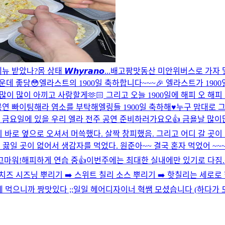
메뉴 받았나?
몸 상태 𝙒𝙝𝙮𝙧𝙖𝙣𝙤...
배고팡
맛동산 미안
위버스로 가자 
운데 좋당😳
엘라스트의 1900일 축하합니다~~~🎉 엘라스트가 190
 많이 많이 아끼고 사랑할게🫶🏻 그리고 오늘 1900일에 해피 오 해
공연 빠이팅해라 염소를 부탁해
엘링들 1900일 축하해♥
누구 맘대로 
 금요일에 있을 우리 엘라 전주 공연 준비하러가요오👍 금욜날 많이많
 바로 옆으로 오셔서 머쓱했다. 살짝 창피했음. 그리고 어디 갈 곳
일 곳이 없어서 생감자를 먹었다. 원준아~~ 결국 혼자 먹었어 ~~~ 
 고마워!
해피하게 연습 중👍
이번주에는 최대한 실내에만 있기로 다짐.
 치즈 시즈닝 뿌리기 ➡️ 스위트 칠리 소스 뿌리기 ➡️ 핫칠리는 세로
 먹으니까 짱맛있다 ;;
일일 헤어디자이너 혁쌤 모셨습니다 (하다가 