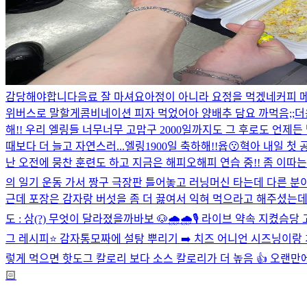
감당해야합니다
음료 잘 마셔
요아정이 아니라 요정을 먹겠네
커피 
위버스로 말할게
콤비네이션 피자 먹었어
아 양배추 담요 까먹음;;
더
해!! 우리 엘링들 너무너무 고맙구 2000일까지도 그 후로도 언제든
때보다 더 늘고 자연스러...
엘링1900일 축하해!!
윱😗
혁아 내일 첫 
난 오전에 뭉찬 훈련도 하고 지금은 해피오해피 연습 중!! 좀 이따는
의 일기 운동 가서 짱구 극장판 틀어놓고 러닝머신 타는데 다른 분이
근데 포장은 감자랑 버섯을 좀 더 끓여서 익혀 먹으라고 해주셨는데 끓
도 : 상(?) 무엇이 달라졌을까
바보 🐶
🌧️🌧️
🎙️ 라이브 약속 지켰슴당
그 레시피⭐️ 감자통모짜에 설탕 뿌리기 ➡️ 치즈 어니언 시즈닝이랑
렇게 먹으면 핫도그 칼로리 보다 소스 칼로리가 더 높음 👍 오랜만에
🏻