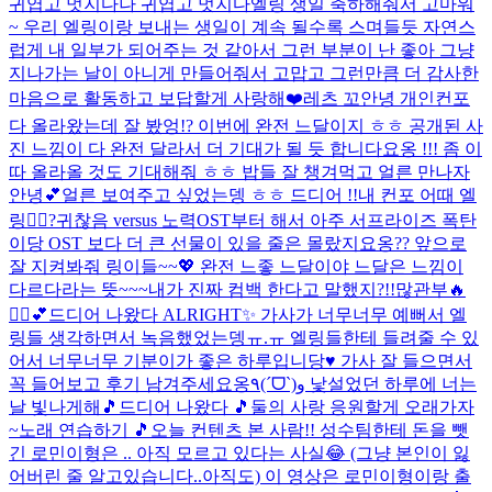
귀엽고 멋지다
나 귀엽고 멋지다
엘링 생일 축하해줘서 고마워
~ 우리 엘링이랑 보내는 생일이 계속 될수록 스며들듯 자연스
럽게 내 일부가 되어주는 것 같아서 그런 부분이 난 좋아 그냥
지나가는 날이 아니게 만들어줘서 고맙고 그런만큼 더 감사한
마음으로 활동하고 보답할게 사랑해❤️
레츠 꼬
안녕 개인컨포
다 올라왔는데 잘 봤엉!? 이번에 완전 느달이지 ㅎㅎ 공개된 사
진 느낌이 다 완전 달라서 더 기대가 될 듯 합니다요옹 !!! 좀 이
따 올라올 것도 기대해줘 ㅎㅎ 밥들 잘 챙겨먹고 얼른 만나자
안녕💕
얼른 보여주고 싶었는뎅 ㅎㅎ 드디어 !!
내 컨포 어때 엘
링❤️‍🔥?
귀찮음 versus 노력
OST부터 해서 아주 서프라이즈 폭탄
이당 OST 보다 더 큰 선물이 있을 줄은 몰랐지요옹?? 앞으로
잘 지켜봐줘 링이들~~💖 완전 느좋 느달이야 느달은 느낌이
다르다라는 뜻~~~
내가 진짜 컴백 한다고 말했지?!!
많관부🔥
✊🏻💕
드디어 나왔다 ALRIGHT✨ 가사가 너무너무 예뻐서 엘
링들 생각하면서 녹음했었는뎅ㅠ.ㅠ 엘링들한테 들려줄 수 있
어서 너무너무 기분이가 좋은 하루입니당♥ 가사 잘 들으면서
꼭 들어보고 후기 남겨주세요옹٩(ˊᗜˋ)و 낯설었던 하루에 너는
날 빛나게해🎵
드디어 나왔다 🎵
둘의 사랑 응원할게 오래가자
~
노래 연습하기 🎵
오늘 컨텐츠 본 사람!! 성수팀한테 돈을 뺏
긴 로민이형은 .. 아직 모르고 있다는 사실😂 (그냥 본인이 잃
어버린 줄 알고있습니다..아직도) 이 영상은 로민이형이랑 출