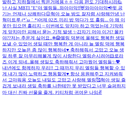
발하고 지하철에서 찍은거에용ㅎㅎ 다음 편도 기대하시라🙋
난 사실 MBTI "E"야 엘링들..
와아아악‼️🦌와아아아악📢
윗 공
기는 언제나 상쾌하다😖
혁아 오늘 밤도 잘자렴 사랑해
안녕 난
혁미트루 (*´ω｀*)
어제 02즈 끼리 밥 먹다가 또 흘림... 아 왜 이
옷만 입으면 흘리지 ;; 이번에도 앞치마 하고 먹었는데 기막히
게 앞치마만 피해서 묻는 기적 발생 ✨
갑자기 머야 이거? 몰카
야??
저는 추운게 싫어요..❄😱
엘링 덕분에 올해도 행복한 생일
보낼 수 있었어 생일 때만 행복한 게 아니라 늘 엘링 덕에 행복
하지만 오늘은 좀 많이 행복하네♥️ 축하해줘서 고맙고 오늘 생
일 하루 잘 마무리해볼게 많이 사랑한다 엘링
손시려어🐹
로라
즈 이게 되네..
올해 생일도 축하해줘서 고마웠어 엘링들✨💖
내년에도 함께하자 우리!! 그 때까지 우리 엘링들 행복할 수 있
게 내가 많이 노력하고 행동할게♥ 항상 응원해주고 지켜봐줘
서 고마워용 오늘도 내일도 고맙고 사랑해 엘링🥰
혁아 생일 즐
겁게 보내라 생일 축하를 나한테만 못 받았다고 너무 슬퍼하지
마 대신 진짜 선물을 줄게. 키티처럼 귀여운 나임✌️