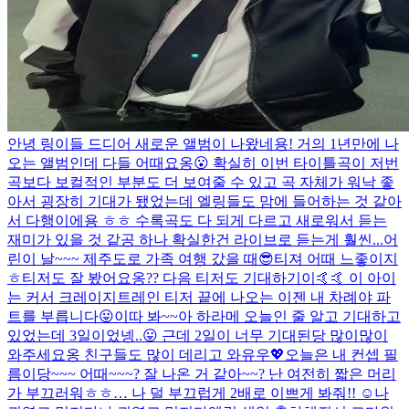
안녕 링이들 드디어 새로운 앨범이 나왔네용! 거의 1년만에 나
오는 앨범인데 다들 어때요옹😮 확실히 이번 타이틀곡이 저번
곡보다 보컬적인 부분도 더 보여줄 수 있고 곡 자체가 워낙 좋
아서 굉장히 기대가 됐었는데 엘링들도 맘에 들어하는 것 같아
서 다행이에용 ㅎㅎ 수록곡도 다 되게 다르고 새로워서 듣는
재미가 있을 것 같공 하나 확실한건 라이브로 듣는게 훨씬...
어
린이 날~~~ 제주도로 가족 여행 갔을 때😎
티져 어때 느좋이지
ㅎ
티저도 잘 봤어요옹?? 다음 티저도 기대하기이🤙🤙 이 아이
는 커서 크레이지트레인 티저 끝에 나오는 이젠 내 차례야 파
트를 부릅니다😛
이따 봐~~
아 하라메 오늘인 줄 알고 기대하고
있었는데 3일이었넹..😛 근데 2일이 너무 기대된당 많이많이
와주세요옹 친구들도 많이 데리고 와유우💖
오늘은 내 컨셉 필
름이당~~~ 어때~~~? 잘 나온 거 같아~~? 난 여전히 짧은 머리
가 부끄러워ㅎㅎ… 나 덜 부끄럽게 2배로 이쁘게 봐줘!! ☺️
나