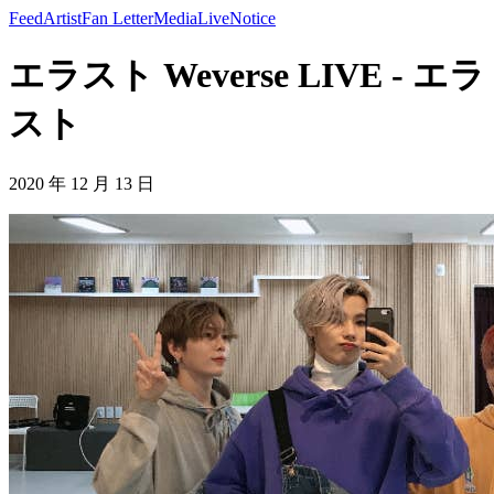
Feed
Artist
Fan Letter
Media
Live
Notice
エラスト Weverse LIVE - エラ
スト
2020 年 12 月 13 日