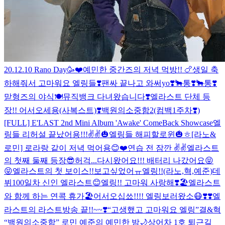
20.12.10 Rano Day🥳❤️
예민한 중간즈의 저녁 먹방!! 🍗
생일 축
하해줘서 고마워요 엘링들❣️
팬싸 끝나고 와써yo❣️
🐂통❣️
🐂통❣️
맏형즈의 야식🍽
뮤직뱅크 다녀왔습니다❣️
엘라스트 단체 등
장!! 어서오세용(사복스트)❣️
백원의소중함2(컴백1주차❣️)
[FULL] E'LAST 2nd Mini Album 'Awake' ComeBack Showcase
엘
링들 리허설 끝났어용!!!✌️✌️
🎃엘링들 해피할로윈🎃ㅎ
[라노&
로민] 로라랑 같이 저녁 먹어용😊❤️
연습 전 잠깐 ✌️✌️
엘라스트
의 첫째 둘째 등장😎
허걱...다시왔어요!!! 배터리 나갔어요😝
😝
엘라스트의 첫 보이스!!보고싶었어ㅠ엘링!!(라노,혁,예준)
데
뷔100일차 신인 엘라스트😊엘링!! 고마워 사랑해❣️
🏖엘라스트
와 함께 하는 연콕 휴가🏖
어서오십쑈!!!! 엘링보러왔소😷❣️❣️
엘
라스트의 라스트방송 끝!!~~❣️“고생했고 고마워요 엘링”
결&혁
“백원의소중함”
로민 예준의 예민한 밤🌙
상어차 1호 퇴근길