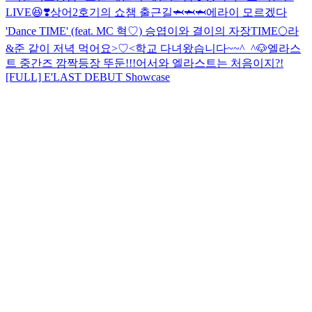
LIVE😆❣️
상어2호기의 쇼챔 출근길🦈🦈🦈
에라이 모르겠다
'Dance TIME' (feat. MC 혁♡)
승엽이와 결이의 자장TIME🌕
라
&준 같이 저녁 먹어요>♡<
학교 다녀왔습니다~~^_^🐶
엘라스
트 중간즈 깜짝등장 뚜둔!!!
어서와 엘라스트는 처음이지?!
[FULL] E'LAST DEBUT Showcase