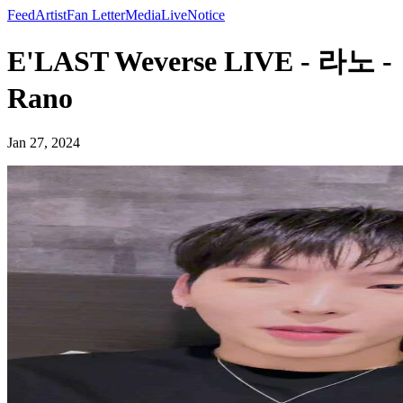
Feed
Artist
Fan Letter
Media
Live
Notice
E'LAST Weverse LIVE - 라노 -
Rano
Jan 27, 2024