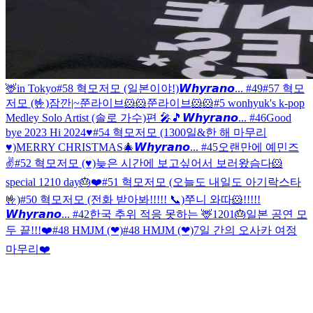
🦌in Tokyo
#58 혁모저모 (일본이야!)
𝙒𝙝𝙮𝙧𝙖𝙣𝙤... #49
#57 혁모
저모 (🤟)
잠깐|~
쭌라이브🐹🐹
쭌라이브🐹🐹
#5 wonhyuk's k-pop
Medley Solo Artist (솔로 가수)편 🎤🎵
𝙒𝙝𝙮𝙧𝙖𝙣𝙤... #46
Good
bye 2023 Hi 2024♥
#54 혁모저모 (1300일&한 해 마무리
♥)
MERRY CHRISTMAS🎄
𝙒𝙝𝙮𝙧𝙖𝙣𝙤... #45
오랜만에 예민즈
✌️
#52 혁모저모 (♥)
늦은 시간에 보고싶어서 보러왔슴다🐹
special 1210 day🎂❤️
#51 혁모저모 (오늘도 내일도 아기락스타
🤟)
#50 혁모저모 (전화 받아봐!!!!! 📞)
쭈니 와따🐹!!!!!
𝙒𝙝𝙮𝙧𝙖𝙣𝙤... #42
한국 추위 적응 못하는 🦌
1201🎂
일본 공연 모
두 끝!!!❤️
#48 HMJM (❤)
#48 HMJM (❤)
7일 간의 오사카 여정
마무리❤️