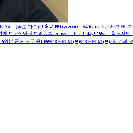
Solo Artist (솔로 가수)편 🎤🎵
𝙒𝙝𝙮𝙧𝙖𝙣𝙤... #46
Good bye 2023 Hi 20
간에 보고싶어서 보러왔슴다🐹
special 1210 day🎂❤️
#51 혁모저모
🎂
일본 공연 모두 끝!!!❤️
#48 HMJM (❤)
#48 HMJM (❤)
7일 간의 