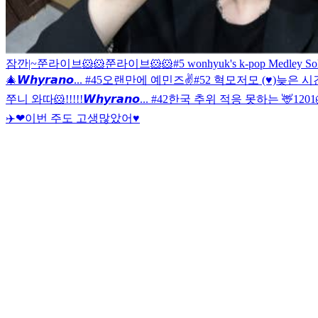
잠깐|~
쭌라이브🐹🐹
쭌라이브🐹🐹
#5 wonhyuk's k-pop Medley 
🎄
𝙒𝙝𝙮𝙧𝙖𝙣𝙤... #45
오랜만에 예민즈✌️
#52 혁모저모 (♥)
늦은 시
쭈니 와따🐹!!!!!
𝙒𝙝𝙮𝙧𝙖𝙣𝙤... #42
한국 추위 적응 못하는 🦌
1201
✈️❤
이번 주도 고생많았어♥