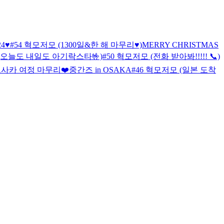
24♥
#54 혁모저모 (1300일&한 해 마무리♥)
MERRY CHRISTMAS
 (오늘도 내일도 아기락스타🤟)
#50 혁모저모 (전화 받아봐!!!!! 📞)
오사카 여정 마무리❤️
중간즈 in OSAKA
#46 혁모저모 (일본 도착