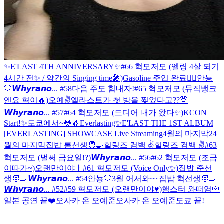
✨E'LAST 4TH ANNIVERSARY✨
#66 혁모저모 (엘링 4살 되기
4시간 전✨ / 약간의 Singing time🎤)
Gasoline 주입 완료❤️‍🔥
안뇽
🦌
𝙒𝙝𝙮𝙧𝙖𝙣𝙤... #58
다음 주도 힘내자!
#65 혁모저모 (뮤직뱅크
엔요 혁이🔥)
오예✌️
엘라스트가 첫 방을 찢었다고??🙆
𝙒𝙝𝙮𝙧𝙖𝙣𝙤... #57
#64 혁모저모 (드디어 내가 왔다✨)
KCON
Start!✨
도쿄에서~🦌
🐧
Everlasting✨
E'LAST THE 1ST ALBUM
[EVERLASTING] SHOWCASE Live Streaming
4월의 마지막2
4
월의 마지막
집밥 롬선생🧑‍🍳
힐링즈 컴백 ✌️
힐링즈 컴백 ✌️
#63
혁모저모 (벌써 금요일!?)
𝙒𝙝𝙮𝙧𝙖𝙣𝙤... #56
#62 혁모저모 (조금
이따가~)
오랜만이야ㅑ
#61 혁모저모 (Voice Only✨)
집밥 준선
생🧑‍🍳
𝙒𝙝𝙮𝙧𝙖𝙣𝙤... #54
안뇽🦌
3월 어서와~~
집밥 혁선생🧑‍🍳
𝙒𝙝𝙮𝙧𝙖𝙣𝙤... #52
#59 혁모저모 (오랜만이야♥)
햄스터 와떠염🐹
일본 공연 끝❤️
오사카 온 오예준
오사카 온 오예준
도쿄 끝!