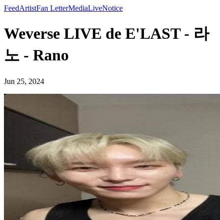
Feed
Artist
Fan Letter
Media
Live
Notice
Weverse LIVE de E'LAST - 라
노 - Rano
Jun 25, 2024