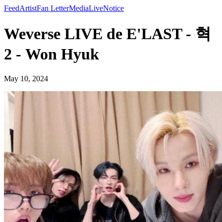
Feed
Artist
Fan Letter
Media
Live
Notice
Weverse LIVE de E'LAST - 혁
2 - Won Hyuk
May 10, 2024