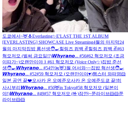
도쿄에서~🦌
🐧
Everlasting✨
E'LAST THE 1ST ALBUM
[EVERLASTING] SHOWCASE Live Streaming
4월의 마지막2
4
월의 마지막
집밥 롬선생🧑‍🍳
힐링즈 컴백 ✌️
힐링즈 컴백 ✌️
#63
혁모저모 (벌써 금요일!?)
𝙒𝙝𝙮𝙧𝙖𝙣𝙤... #56
#62 혁모저모 (조금
이따가~)
오랜만이야ㅑ
#61 혁모저모 (Voice Only✨)
집밥 준선
생🧑‍🍳
𝙒𝙝𝙮𝙧𝙖𝙣𝙤... #54
안뇽🦌
3월 어서와~~
집밥 혁선생🧑‍🍳
𝙒𝙝𝙮𝙧𝙖𝙣𝙤... #52
#59 혁모저모 (오랜만이야♥)
햄스터 와떠염🐹
일본 공연 끝❤️
오사카 온 오예준
오사카 온 오예준
도쿄 끝!
히
사시부리
𝙒𝙝𝙮𝙧𝙖𝙣𝙤... #50
🦌in Tokyo
#58 혁모저모 (일본이
야!)
𝙒𝙝𝙮𝙧𝙖𝙣𝙤... #49
#57 혁모저모 (🤟)
잠깐|~
쭌라이브🐹🐹
쭌
라이브🐹🐹