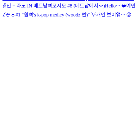
✌️
인 + 라노 IN 베트남
혁모저모 #8 (베트남에서💜)
Hello~~❤️
예민
Z🦌🐽
#1 "원혁's k-pop medley (woodz 편)"
💡
개인 브이앱~~😝