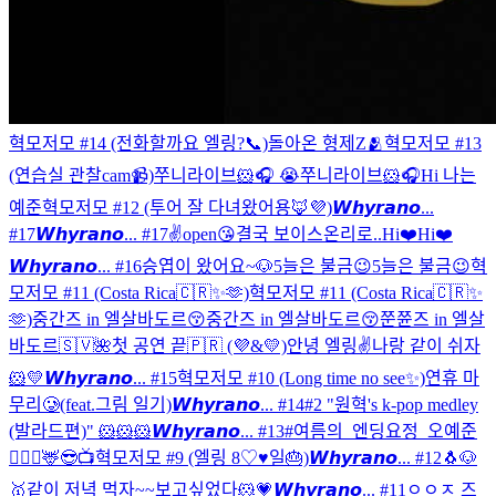
혁모저모 #14 (전화할까요 엘링?📞)
돌아온 형제Z🫂
혁모저모 #13
(연습실 관찰cam📹)
쭈니라이브🐹🎧 😭
쭈니라이브🐹🎧
Hi 나는
예준
혁모저모 #12 (투어 잘 다녀왔어용🦊💜)
𝙒𝙝𝙮𝙧𝙖𝙣𝙤...
#17
𝙒𝙝𝙮𝙧𝙖𝙣𝙤... #17
✌️open😘
결국 보이스온리로..
Hi❤️
Hi❤️
𝙒𝙝𝙮𝙧𝙖𝙣𝙤... #16
승엽이 왔어요~🐶
5늘은 불금😉
5늘은 불금😉
혁
모저모 #11 (Costa Rica🇨🇷✨🫶)
혁모저모 #11 (Costa Rica🇨🇷✨
🫶)
중간즈 in 엘살바도르😚
중간즈 in 엘살바도르😚
쭌쮼즈 in 엘살
바도르🇸🇻🌺
첫 공연 끝🇵🇷 (💜&💛)
안녕 엘링✌️
나랑 같이 쉬자
🐹💛
𝙒𝙝𝙮𝙧𝙖𝙣𝙤... #15
혁모저모 #10 (Long time no see✨)
연휴 마
무리🥲(feat.그림 일기)
𝙒𝙝𝙮𝙧𝙖𝙣𝙤... #14
#2 "원혁's k-pop medley
(발라드편)"
🐹🐹🐹
𝙒𝙝𝙮𝙧𝙖𝙣𝙤... #13
#여름의_엔딩요정_오예준
🧚🏻‍♂️
🦌
😎📺
혁모저모 #9 (엘링 8♡♥일🎂)
𝙒𝙝𝙮𝙧𝙖𝙣𝙤... #12
🐧🐶
🥇
같이 저녁 먹자~~
보고싶었다🐹💗
𝙒𝙝𝙮𝙧𝙖𝙣𝙤... #11
ㅇㅇㅈ 즈