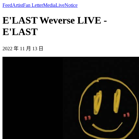
Feed
Artist
Fan Letter
Media
Live
Notice
E'LAST Weverse LIVE -
E'LAST
2022 年 11 月 13 日