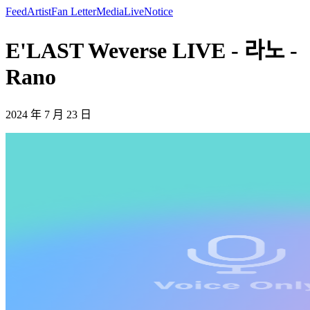
Feed
Artist
Fan Letter
Media
Live
Notice
E'LAST Weverse LIVE - 라노 -
Rano
2024 年 7 月 23 日