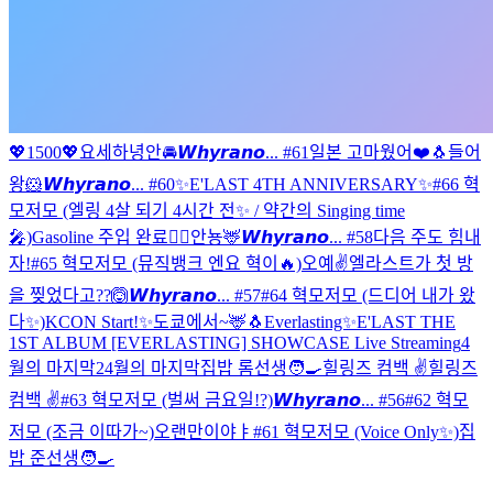
💖1500💖
요세하녕안
🚘
𝙒𝙝𝙮𝙧𝙖𝙣𝙤... #61
일본 고마웠어❤️
🐧
들어
왕🐹
𝙒𝙝𝙮𝙧𝙖𝙣𝙤... #60
✨E'LAST 4TH ANNIVERSARY✨
#66 혁
모저모 (엘링 4살 되기 4시간 전✨ / 약간의 Singing time
🎤)
Gasoline 주입 완료❤️‍🔥
안뇽🦌
𝙒𝙝𝙮𝙧𝙖𝙣𝙤... #58
다음 주도 힘내
자!
#65 혁모저모 (뮤직뱅크 엔요 혁이🔥)
오예✌️
엘라스트가 첫 방
을 찢었다고??🙆
𝙒𝙝𝙮𝙧𝙖𝙣𝙤... #57
#64 혁모저모 (드디어 내가 왔
다✨)
KCON Start!✨
도쿄에서~🦌
🐧
Everlasting✨
E'LAST THE
1ST ALBUM [EVERLASTING] SHOWCASE Live Streaming
4
월의 마지막2
4월의 마지막
집밥 롬선생🧑‍🍳
힐링즈 컴백 ✌️
힐링즈
컴백 ✌️
#63 혁모저모 (벌써 금요일!?)
𝙒𝙝𝙮𝙧𝙖𝙣𝙤... #56
#62 혁모
저모 (조금 이따가~)
오랜만이야ㅑ
#61 혁모저모 (Voice Only✨)
집
밥 준선생🧑‍🍳