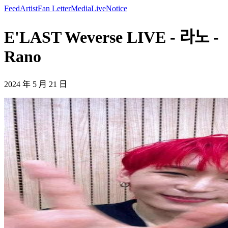
Feed
Artist
Fan Letter
Media
Live
Notice
E'LAST Weverse LIVE - 라노 -
Rano
2024 年 5 月 21 日