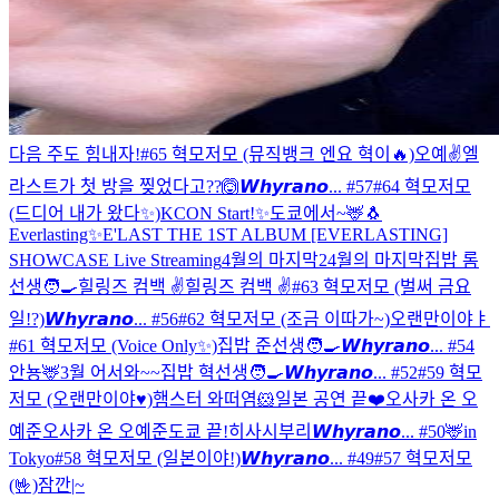
다음 주도 힘내자!
#65 혁모저모 (뮤직뱅크 엔요 혁이🔥)
오예✌️
엘
라스트가 첫 방을 찢었다고??🙆
𝙒𝙝𝙮𝙧𝙖𝙣𝙤... #57
#64 혁모저모
(드디어 내가 왔다✨)
KCON Start!✨
도쿄에서~🦌
🐧
Everlasting✨
E'LAST THE 1ST ALBUM [EVERLASTING]
SHOWCASE Live Streaming
4월의 마지막2
4월의 마지막
집밥 롬
선생🧑‍🍳
힐링즈 컴백 ✌️
힐링즈 컴백 ✌️
#63 혁모저모 (벌써 금요
일!?)
𝙒𝙝𝙮𝙧𝙖𝙣𝙤... #56
#62 혁모저모 (조금 이따가~)
오랜만이야ㅑ
#61 혁모저모 (Voice Only✨)
집밥 준선생🧑‍🍳
𝙒𝙝𝙮𝙧𝙖𝙣𝙤... #54
안뇽🦌
3월 어서와~~
집밥 혁선생🧑‍🍳
𝙒𝙝𝙮𝙧𝙖𝙣𝙤... #52
#59 혁모
저모 (오랜만이야♥)
햄스터 와떠염🐹
일본 공연 끝❤️
오사카 온 오
예준
오사카 온 오예준
도쿄 끝!
히사시부리
𝙒𝙝𝙮𝙧𝙖𝙣𝙤... #50
🦌in
Tokyo
#58 혁모저모 (일본이야!)
𝙒𝙝𝙮𝙧𝙖𝙣𝙤... #49
#57 혁모저모
(🤟)
잠깐|~