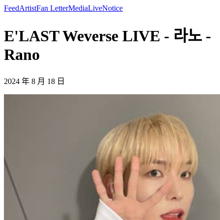
Feed
Artist
Fan Letter
Media
Live
Notice
E'LAST Weverse LIVE - 라노 -
Rano
2024 年 8 月 18 日