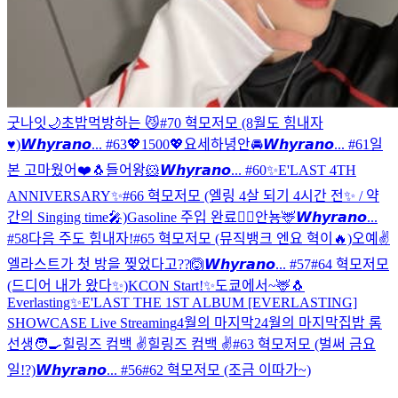
굿나잇🌙
초밥먹방하는 😼
#70 혁모저모 (8월도 힘내자
♥)
𝙒𝙝𝙮𝙧𝙖𝙣𝙤... #63
💖1500💖
요세하녕안
🚘
𝙒𝙝𝙮𝙧𝙖𝙣𝙤... #61
일
본 고마웠어❤️
🐧
들어왕🐹
𝙒𝙝𝙮𝙧𝙖𝙣𝙤... #60
✨E'LAST 4TH
ANNIVERSARY✨
#66 혁모저모 (엘링 4살 되기 4시간 전✨ / 약
간의 Singing time🎤)
Gasoline 주입 완료❤️‍🔥
안뇽🦌
𝙒𝙝𝙮𝙧𝙖𝙣𝙤...
#58
다음 주도 힘내자!
#65 혁모저모 (뮤직뱅크 엔요 혁이🔥)
오예✌️
엘라스트가 첫 방을 찢었다고??🙆
𝙒𝙝𝙮𝙧𝙖𝙣𝙤... #57
#64 혁모저모
(드디어 내가 왔다✨)
KCON Start!✨
도쿄에서~🦌
🐧
Everlasting✨
E'LAST THE 1ST ALBUM [EVERLASTING]
SHOWCASE Live Streaming
4월의 마지막2
4월의 마지막
집밥 롬
선생🧑‍🍳
힐링즈 컴백 ✌️
힐링즈 컴백 ✌️
#63 혁모저모 (벌써 금요
일!?)
𝙒𝙝𝙮𝙧𝙖𝙣𝙤... #56
#62 혁모저모 (조금 이따가~)