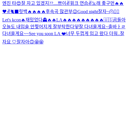
엔진 타
😍
잘 자고 있겠지??....
쁘이✌️
윙크 연습✌️
노래 좋구먼🔥🔥
🖤
✌️
🐈‍⬛
힛백🔥🔥🔥🔥
후속곡 많관부😉
Good night
잘자~
🫠
❤️‍🔥
Let's kcon🔥
재밌었다👻
🔥🔥
LA🔥🔥🔥🔥🔥🔥🔥🔥🔥
🇺🇸
곰돌아
오늘도 내입술 안찢어지게 잘부탁한다🐻
잘 다녀올게요~
출바ㅏㄹ
다녀올게요~~
See you soon LA ❤️
너무 두껍게 입고 왔다 더워..
잘
자요 🤍
잘자아
🙃
🤩🤩