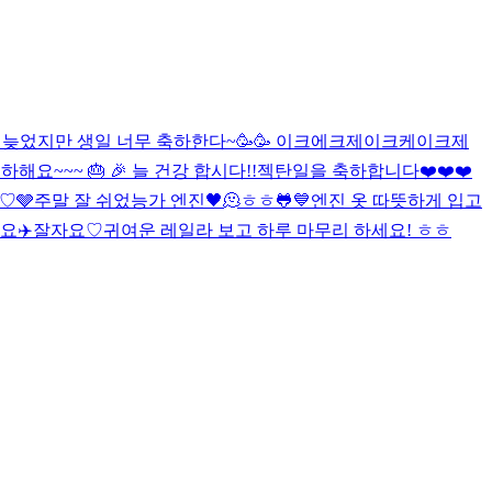
 늦었지만 생일 너무 축하한다~🥳🥳 이크에크제이크케이크
제
해요~~~ 🎂 🎉 늘 건강 합시다!!
젝탄일을 축하합니다❤️❤️❤️
♡♡
🩶
주말 잘 쉬었능가 엔진
🖤
🫠
ㅎㅎ
🐸
💙
엔진 옷 따뜻하게 입고
요
✈️
잘자요♡
귀여운 레일라 보고 하루 마무리 하세요! ㅎㅎ