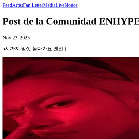
Feed
Artist
Fan Letter
Media
Live
Notice
Post de la Comunidad EN
Nov 23, 2025
5시까지 맘껏 놀다가요 엔진:)