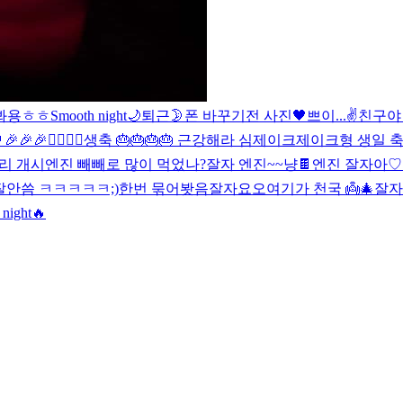
봐용
ㅎㅎ
Smooth night🌙
퇴근
🌛
폰 바꾸기전 사진
🖤
쁘이...✌️
친구야
🎉❤️‍🔥❤️‍🔥
생축 🎂🎂🎂🎂 근강해라 심제이크
제이크형 생일 축하
리 개시
엔진 빼빼로 많이 먹었나?
잘자 엔진~~
냥
🍫
엔진 잘자아
잘안씀 ㅋㅋㅋㅋㅋ;)
한번 묶어봣음
잘자요오
여기가 천국 👼
🎄
잘자
 night
🔥