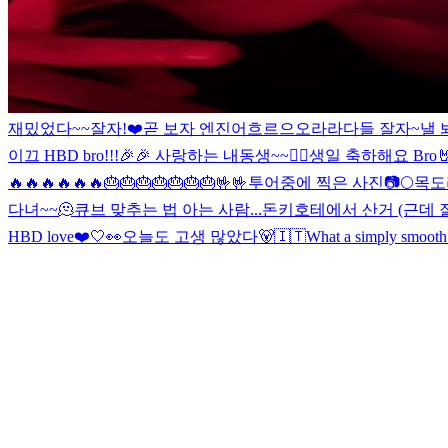
재밌었다~~잘자!
❤️
곧 보자 엔진
어흐르으오라라
다들 잘자~
낼 
이끄 HBD bro!!!🎉🎉 사랑하는 내동생~~❤️‍🔥
생일 축하해요 Bro🤘🎉🎉
🔥🔥🔥🔥🔥🔥🎂🎂🎂🎂🎂🎂🎂🤟🤟
투어중에 찍은 사진📷
🌕
목도
다녀~~🫠
큐브 맞추는 법 아는 사람...
돈키호테에서 산거 (근데 
HBD love❤️
🤍👀
오늘도 고생 많았다🐻
🇮🇹
What a simply smooth