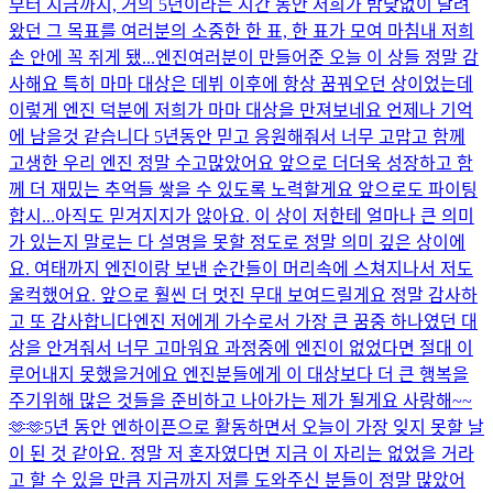
부터 지금까지, 거의 5년이라는 시간 동안 저희가 밤낮없이 달려
왔던 그 목표를 여러분의 소중한 한 표, 한 표가 모여 마침내 저희
손 안에 꼭 쥐게 됐...
엔진여러분이 만들어준 오늘 이 상들 정말 감
사해요 특히 마마 대상은 데뷔 이후에 항상 꿈꿔오던 상이었는데
이렇게 엔진 덕분에 저희가 마마 대상을 만져보네요 언제나 기억
에 남을것 같습니다 5년동안 믿고 응원해줘서 너무 고맙고 함께
고생한 우리 엔진 정말 수고많았어요 앞으로 더더욱 성장하고 함
께 더 재밌는 추억들 쌓을 수 있도록 노력할게요 앞으로도 파이팅
합시...
아직도 믿겨지지가 않아요. 이 상이 저한테 얼마나 큰 의미
가 있는지 말로는 다 설명을 못할 정도로 정말 의미 깊은 상이에
요. 여태까지 엔진이랑 보낸 순간들이 머리속에 스쳐지나서 저도
울컥했어요. 앞으로 훨씬 더 멋진 무대 보여드릴게요 정말 감사하
고 또 감사합니다
엔진 저에게 가수로서 가장 큰 꿈중 하나였던 대
상을 안겨줘서 너무 고마워요 과정중에 엔진이 없었다면 절대 이
루어내지 못했을거에요 엔진분들에게 이 대상보다 더 큰 행복을
주기위해 많은 것들을 준비하고 나아가는 제가 될게요 사랑해~~
🫶🫶
5년 동안 엔하이픈으로 활동하면서 오늘이 가장 잊지 못할 날
이 된 것 같아요. 정말 저 혼자였다면 지금 이 자리는 없었을 거라
고 할 수 있을 만큼 지금까지 저를 도와주신 분들이 정말 많았어