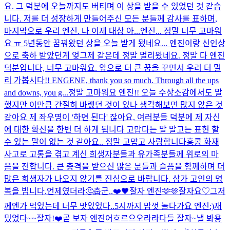
요. 그 덕분에 오늘까지도 버티며 이 상을 받을 수 있었던 것 같습
니다. 저를 더 성장하게 만들어주신 모든 분들께 감사를 표하며,
마지막으로 우리 엔진. 나 이제 대상 아...
엔진... 정말 너무 고마워
요 ㅠ 5년동안 꿈꿔왔던 상을 오늘 받게 됐네요... 엔진이랑 신인상
으로 축하 받았던게 엊그제 같은데 정말 멀리왔네요. 정말 다 엔진
덕분입니다, 너무 고마워요. 앞으로 더 큰 꿈을 꾸면서 우리 더 멀
리 가봅시다!! ENGENE, thank you so much. Through all the ups
and downs, you g...
정말 고마워요 엔진!! 오늘 수상소감에서도 말
했지만 이만큼 간절히 바랬던 것이 있나 생각해보면 많지 않은 것
같아요 제 좌우명이 '하면 된다' 잖아요, 여러분들 덕분에 제 자신
에 대한 확신을 한번 더 하게 됩니다 고맙다는 말 말고는 표현 할
수 있는 말이 없는 것 같아요.. 정말 고맙고 사랑합니다
홍콩 화재
사고로 고통을 겪고 계신 희생자분들과 유가족분들께 위로의 마
음을 전합니다. 큰 충격을 받으신 많은 분들과 슬픔을 함께하며 더
많은 희생자가 나오지 않기를 진심으로 바랍니다. 삼가 고인의 명
복을 빕니다.
언제였더라🤔
춥군..
❤️
🖤
잘자 엔진🫶🫶
잘자요♡
그저
께엔가 먹었는데 너무 맛있었다..
5시까지 맘껏 놀다가요 엔진:)
재
밌었다~~잘자!
❤️
곧 보자 엔진
어흐르으오라라
다들 잘자~
낼 봐용