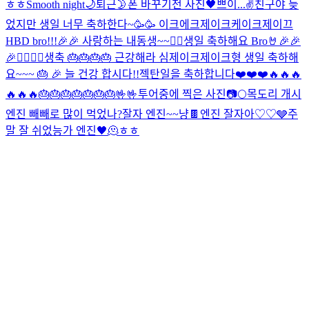
ㅎㅎ
Smooth night🌙
퇴근
🌛
폰 바꾸기전 사진
🖤
쁘이...✌️
친구야 늦
었지만 생일 너무 축하한다~🥳🥳 이크에크제이크케이크
제이끄
HBD bro!!!🎉🎉 사랑하는 내동생~~❤️‍🔥
생일 축하해요 Bro🤘🎉🎉
🎉❤️‍🔥❤️‍🔥
생축 🎂🎂🎂🎂 근강해라 심제이크
제이크형 생일 축하해
요~~~ 🎂 🎉 늘 건강 합시다!!
젝탄일을 축하합니다❤️❤️❤️🔥🔥🔥
🔥🔥🔥🎂🎂🎂🎂🎂🎂🎂🤟🤟
투어중에 찍은 사진📷
🌕
목도리 개시
엔진 빼빼로 많이 먹었나?
잘자 엔진~~
냥
🍫
엔진 잘자아♡♡
🩶
주
말 잘 쉬었능가 엔진
🖤
🫠
ㅎㅎ