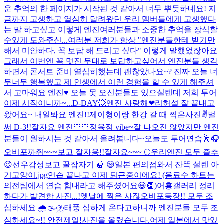
운 추억의 한 페이지가 시작된 것 같아서 너무 뿌듯하네요! 지
금까지 고생하고 열심히 달려왔던 우리 멤버들에게 고생했다
는 말 하고싶고 이렇게 엔진여러분들과 소중한 추억을 장식할
수있게 도와주신...
여러분 저희가 항상 "엔진분들한테 받기만
해서 미안하다, 꼭 보답 해 드리고 싶다" 이렇게 말했었잖아요
그래서 이번엔 꼭 멋진 무대로 보답하고싶어서 엔진분들 생각
하면서 콘서트 준비 열심히했는데 괜찮았나요~? 진짜 오늘 너
무너무 행복했고 제 인생에서 이런 경험을 할 수 있게 해주셔
서 고마워요 엔진♥️ 오늘 못 오신분들도 있으실텐데 저희 투어
이제 시작이니까~...
D-DAY💥엔진 사랑해❤︎
리허설 잘 끝내고
왔어요~ 내일봐요 엔진!!
제이형이랑 한강 갈 때 찍은사진✌️
벌
써 D-3!!
잘자요 엔진🧡🧡
정육점 vibe~
잘 나오진 않았지만 엔진
분들이 원하시는 것 같아서 올려봅니다~
오늘도 투어연습🕺
🎧
오비포까쥐~~~보고 잘자용!!
잘자요~~~ 🌕
우리엔진 모두 즐추
😉
선우감성보고 꿀잠자기 🍯 😪
일본 편의점와서 잔뜩 설렌 아
기고양이.jpg
연습 끝나고 이제 퇴근중이에요! (음료수 하트는
의전팀에서 연습 힘내라고 해주셨어요😃👏)
어흥
갤러리 정리
하다가 발견한 사진...!
옛날에 찍은 사짆
오비포등장!! 모두 조
심하세요 🌧🌫⛈️
태풍 심하게 온다고하니까 엔진분들 모두 조
심하세요~!! 안전제일!
사진을 올렸습니다.
어제 일본에서 맛있