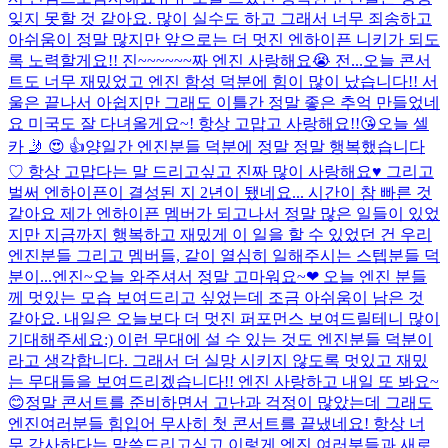
잊지 못할 것 같아요. 많이 실수도 하고 그래서 너무 죄송하고
아쉬움이 정말 많지만 앞으로는 더 멋진 엔하이픈 니키가 되도
록 노력할게요!! 진~~~~~~짜 엔진 사랑해요😭 전...
오늘 콘서
트도 너무 재밌었고 엔진 함성 덕분에 힘이 많이 났습니다!! 서
울은 끝나서 아쉽지만 그래도 이틀간 정말 좋은 추억 만들었네
요 미국도 잘 다녀올게요~! 항상 고맙고 사랑해요!!😘
오늘 셀
카 🤳 😍 👍
양일간 엔진분들 덕분에 정말 정말 행복했습니다
♡ 항상 고맙다는 말 드리고싶고 진짜 많이 사랑해요♥️ 그리고
벌써 엔하이픈이 결성된 지 2년이 됐네요... 시간이 참 빠른 것
같아요 제가 엔하이픈 멤버가 되고나서 정말 많은 일들이 있었
지만 지금까지 행복하고 재밌게 이 일을 할 수 있었던 건 우리
엔진분들 그리고 멤버들, 같이 열심히 일해주시는 스텝분들 덕
분이...
엔진~오늘 와주셔서 정말 고마워요~❤︎ 오늘 엔진 분들
께 멋있는 모습 보여드리고 싶었는데 조금 아쉬움이 남은 것
같아요. 내일은 오늘보다 더 멋진 퍼포먼스 보여드릴테니 많이
기대해주세요:) 이런 무대에 설 수 있는 것도 엔진분들 덕분이
라고 생각합니다. 그래서 더 실망 시키지 않도록 멋있고 재밌
는 무대들을 보여드리겠습니다!! 엔진 사랑하고 내일 또 봐요~
😊
정말 콘서트를 준비하면서 고난과 걱정이 많았는데 그래도
엔진여러분들 힘입어 무사히 첫 콘서트를 끝냈네요! 항상 너
무 감사하다는 말씀드리고싶고 이렇게 엔진 여러분들과 새로