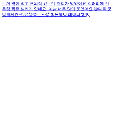
는거 많이 먹고 편의점 갔는데 저희가 있었어요!
갤러리에 선
우랑 찍은 셀카가 있네요! 이날 너무 많이 웃었어요 😃
다들 굿
밤되세요~♡
⚾️
😈쫑노스😈 일본앨범 대박나랏!🫰