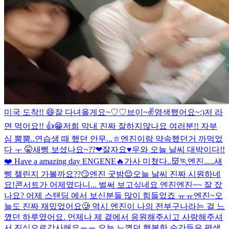
미국 도착!! 😄
잘 다녀올게요~♡♡
브이~✌️
염색했어요~:)
저 라
면 먹어요!! 👍😁
저희 막내 진짜 잘하지않나요 여러분!! 자부
심 뿜뿜..
연습생 때 했던 안무...ㅎ
엔진이랑 약속했던거 까먹었
다 ㅜ 🤫
새삥 보셨나요~??❤︎
잘자요♥️
우와 오늘 날씨 대박이다!!
❤️ Have a amazing day ENGENE🔥
가사 미쳤다..👹🏃
엔진.....새
삥 챌린지 가볼까요??😏
엔진 굿밤😌
오늘 날씨 진짜 시원하네
요!
콘서트가 어제였다니... 벌써 보고싶네요 엔진
엔진~~ 잘 잤
나요? 어제 스탠딩 에서 보신분들 많이 힘들었죠 ㅠㅠ
엔진~오
늘도 진짜 재밌었어요🥲 역시 엔진이 나의 전부구나라는 걸 느
꼈던 하루였어요. 언제나 제 곁에서 응원해주시고 사랑해주셔
서 진심으로감사해요ㅠㅠ 오늘 느꼈던 행복한 순간들은 평생