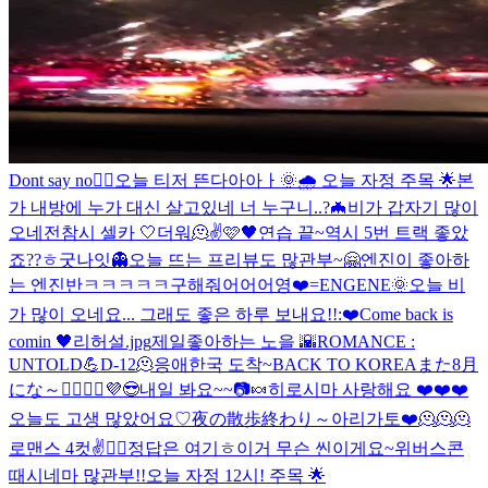
Dont say no🙂‍↔️
오늘 티저 뜬다아아ㅏ
🌞🌧 오늘 자정 주목 🌟
본
가 내방에 누가 대신 살고있네 너 누구니..?
🦇
비가 갑자기 많이
오네
전참시 셀카 🤍
더워🫠
✌️
🩷🖤
연습 끝~
역시 5번 트랙 좋았
죠??ㅎ
굿나잇
👻
오늘 뜨는 프리뷰도 많관부~
🤗
엔진이 좋아하
는 엔진반
ㅋㅋㅋㅋㅋ
구해줘어어어영
❤️=ENGENE
🌞
오늘 비
가 많이 오네요... 그래도 좋은 하루 보내요!!:❤️
Come back is
comin 🖤
리허설.jpg
제일좋아하는 노을 🌇
ROMANCE :
UNTOLD💪
D-12
🫠
응애
한국 도착~
BACK TO KOREA
また8月
にな～🙋‍♂️🙋‍♂️
💜
😎
내일 봐요~~
📷
🍬
히로시마 사랑해요 ❤️❤️❤️
오늘도 고생 많았어요♡
夜の散歩終わり～
아리가토❤️
🫠🫠🫠
로맨스 4컷
✌️
🙋‍♂️
정답은 여기ㅎ
이거 무슨 씬이게요~
위버스콘
때
시네마 많관부!!
오늘 자정 12시! 주목 🌟