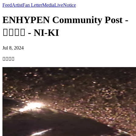
Feed
Artist
Fan Letter
Media
Live
Notice
ENHYPEN Community Post -
🙅‍♂️🙆‍♂️ - NI-KI
Jul 8, 2024
🙅‍♂️🙆‍♂️