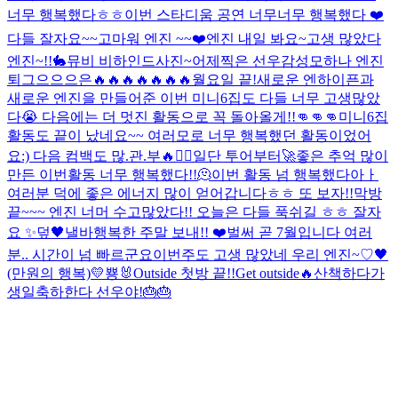
너무 행복했다ㅎㅎ
이번 스타디움 공연 너무너무 행복했다 ❤️
다들 잘자요~~
고마워 엔진 ~~❤️
엔진 내일 봐요~
고생 많았다
엔진~!!
🐇
뮤비 비하인드사진~
어제찍은 선우감성
모하나 엔진
퇴그으으으은
🔥🔥🔥🔥🔥🔥🔥
월요일 끝!
새로운 엔하이픈과
새로운 엔진을 만들어준 이번 미니6집도 다들 너무 고생많았
다😭 다음에는 더 멋진 활동으로 꼭 돌아올게!!👊👊👊
미니6집
활동도 끝이 났네요~~ 여러모로 너무 행복했던 활동이었어
요:) 다음 컴백도 많.관.부🔥❤️‍🔥일단 투어부터🚀
좋은 추억 많이
만든 이번활동 너무 행복했다!!🫠
이번 활동 넘 행복했다아ㅏ
여러분 덕에 좋은 에너지 많이 얻어갑니다ㅎㅎ 또 보자!!
막방
끝~~~ 엔진 너머 수고많았다!! 오늘은 다들 푹쉬길 ㅎㅎ 잘자
요 ✨️
덮
🖤낼바
행복한 주말 보내!! ❤️
벌써 곧 7월입니다 여러
분.. 시간이 넘 빠르군요
이번주도 고생 많았네 우리 엔진~♡
🖤
(만원의 행복)
💛
뿅🐰
Outside 첫방 끝!!
Get outside🔥
산책하다가
생일축하한다 선우야!🎂🎂