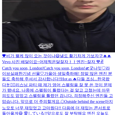
🖤
비가 왤케 많이 오는 것이냐
😃
낼도 활기차게 가보자구🔥🔥
Vevo 사진 배달이요~
어제찍은달
잘자ㅏㅏ엔진~
잘자 💙
✌️
Catch you soon, London!
Catch you soon, London!🛫
굿나잇♡
라
이브실패한기념 선물🤍
가을아 생일축하해! 정말 많은 엔진 분
들도 축하해 주셔서 감사합니다!!
Hot as 🔥
다들 조심...
한국왔
다🤘❤️‍🔥
리스닝 파티 때 제가 영어 스펠링을 잘 못 쓴 것이 문제
가 됐네요. 나중에 스펠링이 틀렸다는 걸 알고 고쳤는데 아무
의도도 없었고 스펠링을 틀렸던 겁니다. 걱정해주신 엔진들 고
맙습니다. 앞으로 더 주의할게요.
🌕
Outside behind the scene
아지
노모토 너무 재밌었고 고마웠다!! 다음에 더 재밌는 콘서트로
돌아올게😆 愛している!!
앞으로도 잘 부탁해요 엔진 오늘도