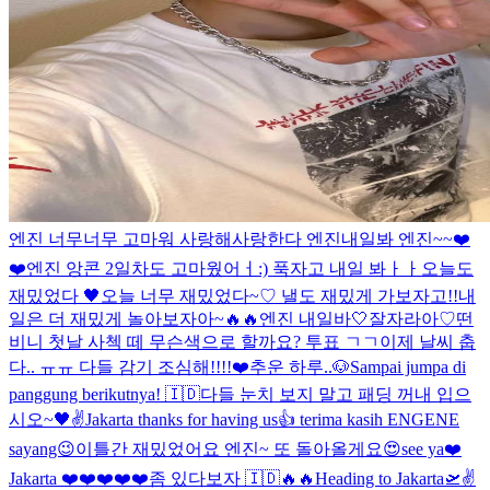
엔진 너무너무 고마워 사랑해
사랑한다 엔진
내일봐 엔진~~❤️
❤️
엔진 앙콘 2일차도 고마웠어ㅓ:) 푹자고 내일 봐ㅏㅏ
오늘도
재밌었다 🖤
오늘 너무 재밌었다~♡ 낼도 재밌게 가보자고!!
내
일은 더 재밌게 놀아보자아~🔥🔥
엔진 내일바🤍
잘자라아♡
떤
비니 첫날 사첵 떼 무슨색으로 할까요? 투표 ㄱㄱ
이제 날씨 춥
다.. ㅠㅠ 다들 감기 조심해!!!!❤️
추운 하루..
🐶
Sampai jumpa di
panggung berikutnya! 🇮🇩
다들 눈치 보지 말고 패딩 꺼내 입으
시오~
🖤✌️
Jakarta thanks for having us👍 terima kasih ENGENE
sayang😉
이틀간 재밌었어요 엔진~ 또 돌아올게요😍
see ya❤️
Jakarta ❤️❤️❤️❤️❤️
좀 있다보자 🇮🇩🔥🔥
Heading to Jakarta🛫
✌️