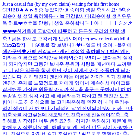
Just a casual fan (by my own claim) waiting for his first home
GP
HBD🔥🔥🔥🤘
좀 늦었지만 희승이형 생일 축하해요~!!🎂🎉
희승이형 생일 축하해유~~ 늘 건강합시다!
희승이형 생추우우
욱 하트❤️ㅎㅎ
울 맏형님 생일 축하합니다ㅏ아ㅏㅏㅏㅏ🎉🎉🎉
❤️❤️❤️
한겨울에 국밥같이 따뜻하고 든든한 우리의 맏형 생
축!! 남은 한해도 근강허게 보냅시데이~~
(new collection) Mini
Max🦁
잘자ㅏㅏ
🤗
토욜 잘 보냈나아
🖤
내일도 비 오려나
올만에
셀카구만🖤
가평 떤감
퇴근~
엔진 결성일 축하해요!! 벌써 엔진
이라는 이름으로 우리만을 바라봐준지 5년이나 됐다는게 실감
이 되지않지만 그동안 보내준 응원과 사랑을 매년마다 느껴왔
고 더 많은 일들을 함께 했던 것이 저에게 아주 소중하게 남아
있습니다 ㅎㅎ 엔진이 엔진이라는 이름을 가지게 되기 전부터
엔진의 존재를 느낄정도로 저에게 있어서 계속해서 마이크를
잡게해준 가장큰 원동력 아닐까 싶...
축 축구는 못하지만 하 하
루종일 엔진 생각 하고 해 해달라는거 다하고 엔 엔진만 보면
힘이 나고 진 진심으로 늘 고마워
축하해 엔진 하나 더 우리추
억이 생겼네 새 해보다 기념적인 날 엔진이되어줘서 진짜 고마
워
축하를 하고싶은데 해도돼? 엔진축하해 진심이야🫶
축_ 축
하해로 시작하면 너무 뻔하죠? 하_ 하지만 축하하기 때문에 축
하해로 시작했어요 해_ 해해ㅎㅎ 엔_ 엔진 너무 많이 사랑하고
진_ 진심으로 아껴요 감기 조심하고!! 앞으로도 함께하자!
축-